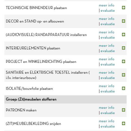
meer info
TECHNISCHE BINNENDEUR plaatsen
|
evaluatie
meer info
DECOR en STAND op- en afbouwen
|
evaluatie
meer info
(AUDIOVISUELE) RANDAPPARATUUR installeren
|
evaluatie
meer info
INTERIEURELEMENTEN plaatsen
|
evaluatie
meer info
PROJECT en WINKELINRICHTING plaatsen
|
evaluatie
SANITAIRE en ELEKTRISCHE TOESTEL installeren (
meer info
i.f.v. interieurbouw)
|
evaluatie
meer info
ISOLATIE/bouwfolie plaatsen
|
evaluatie
Groep: (Zit)meubelen stofferen
meer info
PATRONEN maken
|
evaluatie
meer info
(ZIT)MEUBELBEKLEDING snijden
|
evaluatie