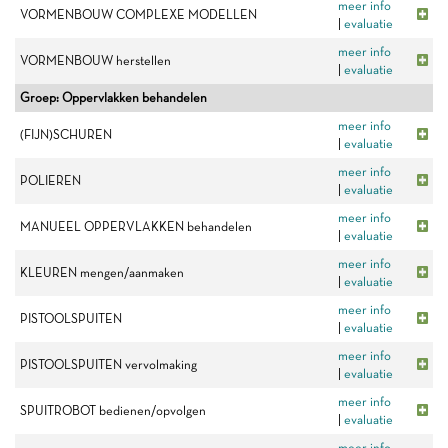
meer info
VORMENBOUW COMPLEXE MODELLEN
|
evaluatie
meer info
VORMENBOUW herstellen
|
evaluatie
Groep: Oppervlakken behandelen
meer info
(FIJN)SCHUREN
|
evaluatie
meer info
POLIEREN
|
evaluatie
meer info
MANUEEL OPPERVLAKKEN behandelen
|
evaluatie
meer info
KLEUREN mengen/aanmaken
|
evaluatie
meer info
PISTOOLSPUITEN
|
evaluatie
meer info
PISTOOLSPUITEN vervolmaking
|
evaluatie
meer info
SPUITROBOT bedienen/opvolgen
|
evaluatie
meer info