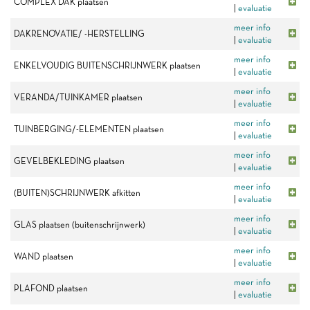
COMPLEX DAK plaatsen
|
evaluatie
meer info
DAKRENOVATIE/ -HERSTELLING
|
evaluatie
meer info
ENKELVOUDIG BUITENSCHRIJNWERK plaatsen
|
evaluatie
meer info
VERANDA/TUINKAMER plaatsen
|
evaluatie
meer info
TUINBERGING/-ELEMENTEN plaatsen
|
evaluatie
meer info
GEVELBEKLEDING plaatsen
|
evaluatie
meer info
(BUITEN)SCHRIJNWERK afkitten
|
evaluatie
meer info
GLAS plaatsen (buitenschrijnwerk)
|
evaluatie
meer info
WAND plaatsen
|
evaluatie
meer info
PLAFOND plaatsen
|
evaluatie