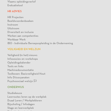
Vlaams opleidingsverlof
Evaluatietool
HR ADVIES
HR Projecten
Beeldwoordenboeken
Instroom
Uitstroom
Diversiteit en inclusie
Werken aan competenties
Werkbaar Werk
IBO - Individuele Beroepsopleiding in de Onderneming
VEILIGHEID EN WELZIJN
Veiligheid (in het) nieuws
Infosessies en workshops
Opleidingskalender
Tools en links
Machinedocumentatie
Toolboxen: Basisveiligheid Hout
Info Diisocyanaten
Psychosociaal welzijn
ONDERWIJS
Studiekeuze
Leerroutes leren op de werkplek
Duaal Leren / Werkplekleren
Bijscholing / Infodagen
Stage en leerwerkplek