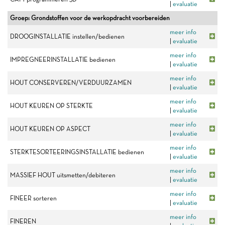
|
evaluatie
Groep: Grondstoffen voor de werkopdracht voorbereiden
meer info
DROOGINSTALLATIE instellen/bedienen
|
evaluatie
meer info
IMPREGNEERINSTALLATIE bedienen
|
evaluatie
meer info
HOUT CONSERVEREN/VERDUURZAMEN
|
evaluatie
meer info
HOUT KEUREN OP STERKTE
|
evaluatie
meer info
HOUT KEUREN OP ASPECT
|
evaluatie
meer info
STERKTESORTEERINGSINSTALLATIE bedienen
|
evaluatie
meer info
MASSIEF HOUT uitsmetten/debiteren
|
evaluatie
meer info
FINEER sorteren
|
evaluatie
meer info
FINEREN