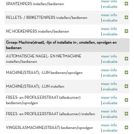
meer info
SPANTENPERS instellen/bedienen
|
evaluatie
meer info
PELLETS- / BRIKETTENPERS instellen/bedienen
|
evaluatie
meer info
NC HOEKENPERS instellen/bedienen
|
evaluatie
Groep: Machine(straat), -lijn of installatie in-, omstellen, opvolgen en
bedienen
AUTOMATISCHE NAGEL- EN NIETMACHINE
meer info
instellen/bedienen
|
evaluatie
meer info
MACHINE(STRAAT), -LIJN bedienen/opvolgen
|
evaluatie
meer info
MACHINE(STRAAT), -LIJN instellen
|
evaluatie
FREES- en PROFILEERSTRAAT (alleskunner)
meer info
bedienen/opvolgen
|
evaluatie
meer info
FREES- en PROFILEERSTRAAT (alleskunner) instellen
|
evaluatie
meer info
VINGERLASMACHINE(STRAAT) bedienen/opvolgen
|
evaluatie