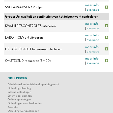
meer info
SNIJGEREEDSCHAP slijpen
|
evaluatie
Groep: De kwaliteit en continuïteit van het (eigen) werk controleren
meer info
KWALITEITSCONTROLES uitvoeren
|
evaluatie
meer info
LABOPROEVEN uitvoeren
|
evaluatie
meer info
GELABELD HOUT beheren/controleren
|
evaluatie
meer info
OMSTELTIJD reduceren (SMED)
|
evaluatie
OPLEIDINGEN
Arbeidsdeal en individueel opleidingsrecht
Opleidingsplanning
Interne opleidingen
Externe opleidingen
Online opleidingen
Opleidingen voor bedienden
Kalender
Opleiding werkzoekenden