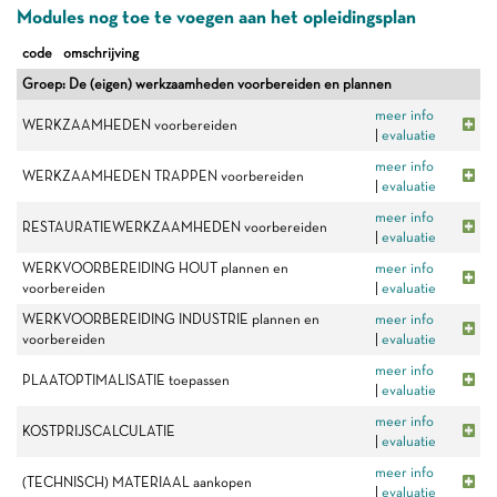
Modules nog toe te voegen aan het opleidingsplan
code
omschrijving
Groep: De (eigen) werkzaamheden voorbereiden en plannen
meer info
WERKZAAMHEDEN voorbereiden
|
evaluatie
meer info
WERKZAAMHEDEN TRAPPEN voorbereiden
|
evaluatie
meer info
RESTAURATIEWERKZAAMHEDEN voorbereiden
|
evaluatie
WERKVOORBEREIDING HOUT plannen en
meer info
voorbereiden
|
evaluatie
WERKVOORBEREIDING INDUSTRIE plannen en
meer info
voorbereiden
|
evaluatie
meer info
PLAATOPTIMALISATIE toepassen
|
evaluatie
meer info
KOSTPRIJSCALCULATIE
|
evaluatie
meer info
(TECHNISCH) MATERIAAL aankopen
|
evaluatie