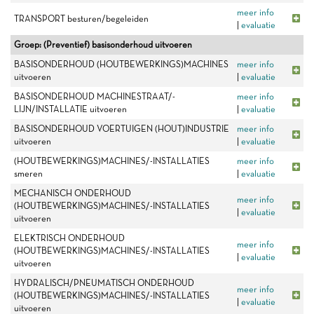
meer info
TRANSPORT besturen/begeleiden
|
evaluatie
Groep: (Preventief) basisonderhoud uitvoeren
BASISONDERHOUD (HOUTBEWERKINGS)MACHINES
meer info
uitvoeren
|
evaluatie
BASISONDERHOUD MACHINESTRAAT/-
meer info
LIJN/INSTALLATIE uitvoeren
|
evaluatie
BASISONDERHOUD VOERTUIGEN (HOUT)INDUSTRIE
meer info
uitvoeren
|
evaluatie
(HOUTBEWERKINGS)MACHINES/-INSTALLATIES
meer info
smeren
|
evaluatie
MECHANISCH ONDERHOUD
meer info
(HOUTBEWERKINGS)MACHINES/-INSTALLATIES
|
evaluatie
uitvoeren
ELEKTRISCH ONDERHOUD
meer info
(HOUTBEWERKINGS)MACHINES/-INSTALLATIES
|
evaluatie
uitvoeren
HYDRALISCH/PNEUMATISCH ONDERHOUD
meer info
(HOUTBEWERKINGS)MACHINES/-INSTALLATIES
|
evaluatie
uitvoeren