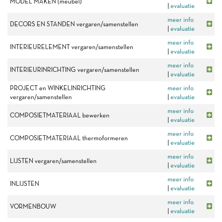
MODEL MAKEN (meubel)
|
evaluatie
meer info
DECORS EN STANDEN vergaren/samenstellen
|
evaluatie
meer info
INTERIEURELEMENT vergaren/samenstellen
|
evaluatie
meer info
INTERIEURINRICHTING vergaren/samenstellen
|
evaluatie
PROJECT en WINKELINRICHTING
meer info
vergaren/samenstellen
|
evaluatie
meer info
COMPOSIETMATERIAAL bewerken
|
evaluatie
meer info
COMPOSIETMATERIAAL thermoformeren
|
evaluatie
meer info
LIJSTEN vergaren/samenstellen
|
evaluatie
meer info
INLIJSTEN
|
evaluatie
meer info
VORMENBOUW
|
evaluatie