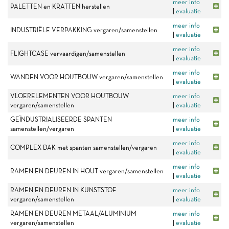
meer info
PALETTEN en KRATTEN herstellen
|
evaluatie
meer info
INDUSTRIËLE VERPAKKING vergaren/samenstellen
|
evaluatie
meer info
FLIGHTCASE vervaardigen/samenstellen
|
evaluatie
meer info
WANDEN VOOR HOUTBOUW vergaren/samenstellen
|
evaluatie
VLOERELEMENTEN VOOR HOUTBOUW
meer info
vergaren/samenstellen
|
evaluatie
GEÏNDUSTRIALISEERDE SPANTEN
meer info
samenstellen/vergaren
|
evaluatie
meer info
COMPLEX DAK met spanten samenstellen/vergaren
|
evaluatie
meer info
RAMEN EN DEUREN IN HOUT vergaren/samenstellen
|
evaluatie
RAMEN EN DEUREN IN KUNSTSTOF
meer info
vergaren/samenstellen
|
evaluatie
RAMEN EN DEUREN METAAL/ALUMINIUM
meer info
vergaren/samenstellen
|
evaluatie