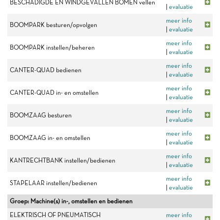
BESCHADIGDE EN WINDGEVALLEN BOMEN vellen
|
evaluatie
meer info
BOOMPARK besturen/opvolgen
|
evaluatie
meer info
BOOMPARK instellen/beheren
|
evaluatie
meer info
CANTER-QUAD bedienen
|
evaluatie
meer info
CANTER-QUAD in- en omstellen
|
evaluatie
meer info
BOOMZAAG besturen
|
evaluatie
meer info
BOOMZAAG in- en omstellen
|
evaluatie
meer info
KANTRECHTBANK instellen/bedienen
|
evaluatie
meer info
STAPELAAR instellen/bedienen
|
evaluatie
Groep: Machine(s) in-, omstellen en bedienen
ELEKTRISCH OF PNEUMATISCH
meer info