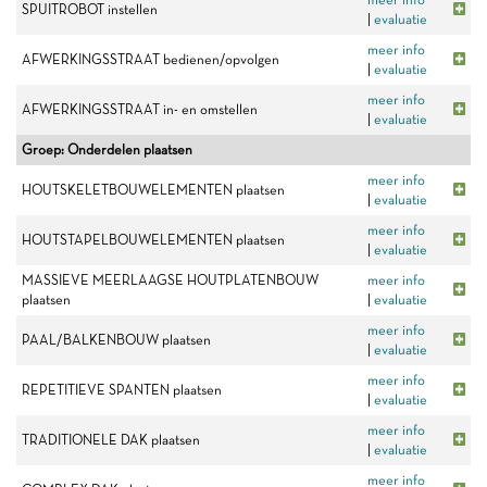
SPUITROBOT instellen
|
evaluatie
meer info
AFWERKINGSSTRAAT bedienen/opvolgen
|
evaluatie
meer info
AFWERKINGSSTRAAT in- en omstellen
|
evaluatie
Groep: Onderdelen plaatsen
meer info
HOUTSKELETBOUWELEMENTEN plaatsen
|
evaluatie
meer info
HOUTSTAPELBOUWELEMENTEN plaatsen
|
evaluatie
MASSIEVE MEERLAAGSE HOUTPLATENBOUW
meer info
plaatsen
|
evaluatie
meer info
PAAL/BALKENBOUW plaatsen
|
evaluatie
meer info
REPETITIEVE SPANTEN plaatsen
|
evaluatie
meer info
TRADITIONELE DAK plaatsen
|
evaluatie
meer info