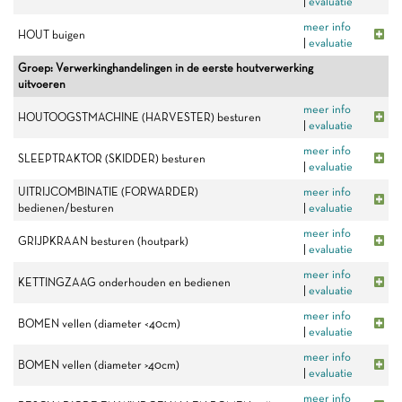
|
evaluatie
meer info
HOUT buigen
|
evaluatie
Groep: Verwerkinghandelingen in de eerste houtverwerking
uitvoeren
meer info
HOUTOOGSTMACHINE (HARVESTER) besturen
|
evaluatie
meer info
SLEEPTRAKTOR (SKIDDER) besturen
|
evaluatie
UITRIJCOMBINATIE (FORWARDER)
meer info
bedienen/besturen
|
evaluatie
meer info
GRIJPKRAAN besturen (houtpark)
|
evaluatie
meer info
KETTINGZAAG onderhouden en bedienen
|
evaluatie
meer info
BOMEN vellen (diameter <40cm)
|
evaluatie
meer info
BOMEN vellen (diameter >40cm)
|
evaluatie
meer info