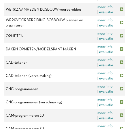
meer info
WERKZAAMHEDEN BOSBOUW voorbereiden
|
evaluatie
WERKVOORBEREIDING BOSBOUW plannen en
meer info
organiseren
|
evaluatie
meer info
OPMETEN
|
evaluatie
meer info
DAKEN OPMETEN/MODELSPANT MAKEN
|
evaluatie
meer info
CAD-tekenen
|
evaluatie
meer info
CAD-tekenen (vervolmaking)
|
evaluatie
meer info
CNC-programmeren
|
evaluatie
meer info
CNC-programmeren (vervolmaking)
|
evaluatie
meer info
CAM-programmeren 2D
|
evaluatie
meer info
CAM-programmeren 3D