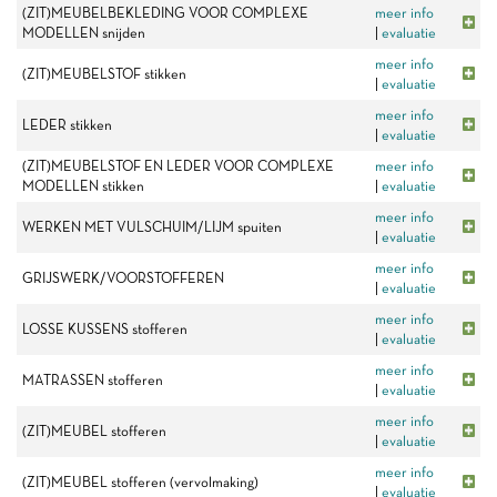
(ZIT)MEUBELBEKLEDING VOOR COMPLEXE
meer info
MODELLEN snijden
|
evaluatie
meer info
(ZIT)MEUBELSTOF stikken
|
evaluatie
meer info
LEDER stikken
|
evaluatie
(ZIT)MEUBELSTOF EN LEDER VOOR COMPLEXE
meer info
MODELLEN stikken
|
evaluatie
meer info
WERKEN MET VULSCHUIM/LIJM spuiten
|
evaluatie
meer info
GRIJSWERK/VOORSTOFFEREN
|
evaluatie
meer info
LOSSE KUSSENS stofferen
|
evaluatie
meer info
MATRASSEN stofferen
|
evaluatie
meer info
(ZIT)MEUBEL stofferen
|
evaluatie
meer info
(ZIT)MEUBEL stofferen (vervolmaking)
|
evaluatie