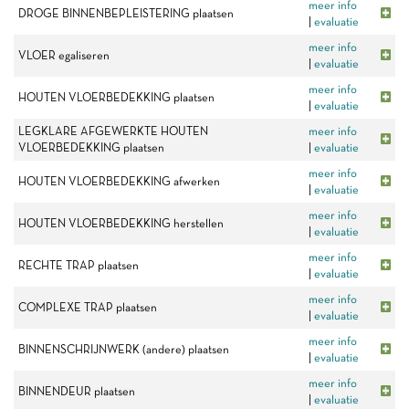
meer info
DROGE BINNENBEPLEISTERING plaatsen
|
evaluatie
meer info
VLOER egaliseren
|
evaluatie
meer info
HOUTEN VLOERBEDEKKING plaatsen
|
evaluatie
LEGKLARE AFGEWERKTE HOUTEN
meer info
VLOERBEDEKKING plaatsen
|
evaluatie
meer info
HOUTEN VLOERBEDEKKING afwerken
|
evaluatie
meer info
HOUTEN VLOERBEDEKKING herstellen
|
evaluatie
meer info
RECHTE TRAP plaatsen
|
evaluatie
meer info
COMPLEXE TRAP plaatsen
|
evaluatie
meer info
BINNENSCHRIJNWERK (andere) plaatsen
|
evaluatie
meer info
BINNENDEUR plaatsen
|
evaluatie