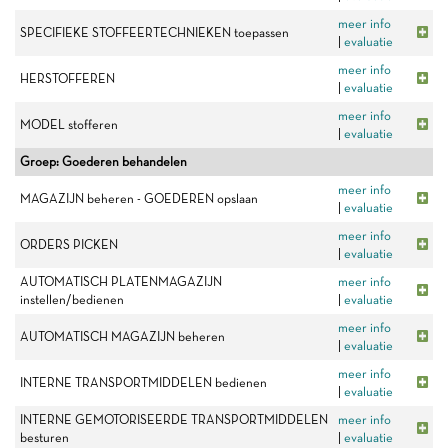
meer info
SPECIFIEKE STOFFEERTECHNIEKEN toepassen
|
evaluatie
meer info
HERSTOFFEREN
|
evaluatie
meer info
MODEL stofferen
|
evaluatie
Groep: Goederen behandelen
meer info
MAGAZIJN beheren - GOEDEREN opslaan
|
evaluatie
meer info
ORDERS PICKEN
|
evaluatie
AUTOMATISCH PLATENMAGAZIJN
meer info
instellen/bedienen
|
evaluatie
meer info
AUTOMATISCH MAGAZIJN beheren
|
evaluatie
meer info
INTERNE TRANSPORTMIDDELEN bedienen
|
evaluatie
INTERNE GEMOTORISEERDE TRANSPORTMIDDELEN
meer info
besturen
|
evaluatie