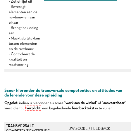
- Zet of lijnt uit
- Bevestigt
elementen aan de
ruwbouw en aan
elkaar
- Brengt bekleding
aan
- Maakt sluitstukken
tussen elementen
en de ruwbouw
- Controleert de
kwaliteit en
maatvoering
Scoor hieronder de transversale competenties en attitudes van
de lerende voor deze opleiding
Opgelet
: indien u hieronder als score "
werk aan de winkel
" of "
aanvaardbaar
"
kiest, dient u
verplicht
een begeleidende
feedbacktekst
in te vullen.
TRANSVERSALE
UW SCORE / FEEDBACK