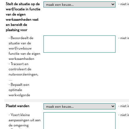
Stelt de situatie op de
- niet 
werf/locatie in functie
van de eigen
werkzaamheden vast
en bereidt de
plaatsing voor
- Beoordeelt de
- niet 
situatie van de
werf/ruwbouw
functie van de eigen
werkzaamheden
- Traceert en
controleert de
nutsvoorzieningen,
…
- Bepaalt een
optimale
werkvolgorde
Plaatst wanden
- niet 
- Voert kleine
- niet 
aanpassingen uit aan
de omgeving