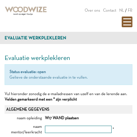
Over ons
Contact
NL
/
FR
EVALUATIE WERKPLEKLEREN
Evaluatie werkplekleren
Status evaluatie: open
Gelieve de onderstaande evaluatie in te vullen.
Vul hieronder zonodig de e-mailadressen van uzelf en van de lerende aan.
Velden gemarkeerd met een * zijn verplicht
ALGEMENE GEGEVENS
naam opleiding
W17 WAND plaatsen
naam
*
mentor/leerkracht