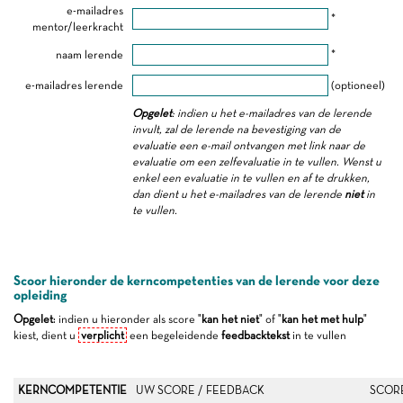
e-mailadres
*
mentor/leerkracht
naam lerende
*
e-mailadres lerende
(optioneel)
Opgelet
: indien u het e-mailadres van de lerende
invult, zal de lerende na bevestiging van de
evaluatie een e-mail ontvangen met link naar de
evaluatie om een zelfevaluatie in te vullen. Wenst u
enkel een evaluatie in te vullen en af te drukken,
dan dient u het e-mailadres van de lerende
niet
in
te vullen.
Scoor hieronder de kerncompetenties van de lerende voor deze
opleiding
Opgelet
: indien u hieronder als score "
kan het niet
" of "
kan het met hulp
"
kiest, dient u
verplicht
een begeleidende
feedbacktekst
in te vullen
KERNCOMPETENTIE
UW SCORE / FEEDBACK
SCOR