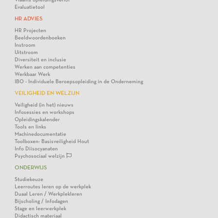
Evaluatietool
HR ADVIES
HR Projecten
Beeldwoordenboeken
Instroom
Uitstroom
Diversiteit en inclusie
Werken aan competenties
Werkbaar Werk
IBO - Individuele Beroepsopleiding in de Onderneming
VEILIGHEID EN WELZIJN
Veiligheid (in het) nieuws
Infosessies en workshops
Opleidingskalender
Tools en links
Machinedocumentatie
Toolboxen: Basisveiligheid Hout
Info Diisocyanaten
Psychosociaal welzijn
ONDERWIJS
Studiekeuze
Leerroutes leren op de werkplek
Duaal Leren / Werkplekleren
Bijscholing / Infodagen
Stage en leerwerkplek
Didactisch materiaal