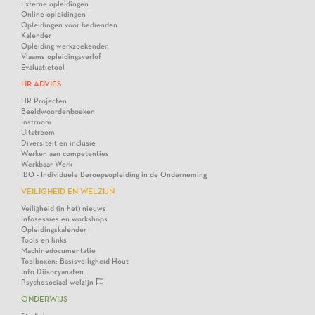
Externe opleidingen
Online opleidingen
Opleidingen voor bedienden
Kalender
Opleiding werkzoekenden
Vlaams opleidingsverlof
Evaluatietool
HR ADVIES
HR Projecten
Beeldwoordenboeken
Instroom
Uitstroom
Diversiteit en inclusie
Werken aan competenties
Werkbaar Werk
IBO - Individuele Beroepsopleiding in de Onderneming
VEILIGHEID EN WELZIJN
Veiligheid (in het) nieuws
Infosessies en workshops
Opleidingskalender
Tools en links
Machinedocumentatie
Toolboxen: Basisveiligheid Hout
Info Diisocyanaten
Psychosociaal welzijn
ONDERWIJS