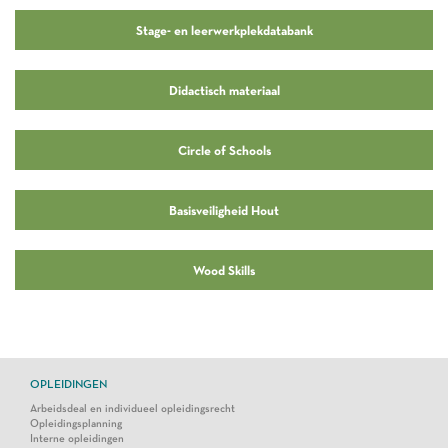
Stage- en leerwerkplekdatabank
Didactisch materiaal
Circle of Schools
Basisveiligheid Hout
Wood Skills
OPLEIDINGEN
Arbeidsdeal en individueel opleidingsrecht
Opleidingsplanning
Interne opleidingen