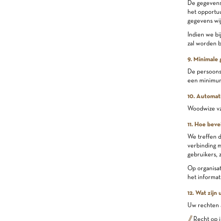
De gegevens 
het opportuu
gegevens wij
Indien we b
zal worden b
9. Minimale
De persoonsg
een minimum 
10. Automati
Woodwize vzw
11. Hoe beve
We treffen d
verbinding 
gebruikers, 
Op organisat
het informat
12. Wat zijn
Uw rechten a
Recht op 