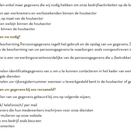
n enkel maar gegevens die wij nodig hebben om onze bedrijfsactiviteiten op de be
en aan werknemers en werkzoekenden binnen de houtsector
 op maat van de houtsector
 en welzijn binnen de houtsector
 binnen de houtsector
en we nodig?
escherming Persoonsgegevens regelt het gebruik en de opslag van uw gegevens. D
de bescherming van uw persoonsgegevens te waarborgen zoals voorgeschreven in 
w is een verwerkingsverantwoordelijke van de persoonsgegevens die u (betrokken
elen identificatiegegevens van u om u te kunnen contacteren in het kader van een
gde diensten
elen uw rijksregisternummer wanneer u tewerkgesteld bent in de houtsector of ge
en uw gegevens bij ons verzameld?
len van uw gegevens gebeurd bij ons op volgende wijzen;
k/ telefonisch/ per mail
evers die hun medewerkers inschrijven voor onze diensten
rmulieren op onze website
 ons bedrijf zoals beurzen
momenten