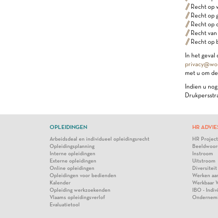
Recht op w
Recht op 
Recht op 
Recht van
Recht op 
In het geval
privacy@wo
met u om de 
Indien u nog
Drukpersstra
OPLEIDINGEN
HR ADVIE
Arbeidsdeal en individueel opleidingsrecht
HR Projec
Opleidingsplanning
Beeldwoor
Interne opleidingen
Instroom
Externe opleidingen
Uitstroom
Online opleidingen
Diversiteit
Opleidingen voor bedienden
Werken aa
Kalender
Werkbaar 
Opleiding werkzoekenden
IBO - Indi
Vlaams opleidingsverlof
Ondernem
Evaluatietool