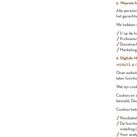
5. Waarom h
Alle persoon
het gerechtv
We hebben u
U op de h
Profession
Dienstver
Marketinga
6. Digitale 
WEBSITE & 
Onze websit
laten functi
Wat zijn coo
Cookies en z
bezoekt. Dez
Cookies hebb
Noodzakel
De functio
instelling 
Voor analy