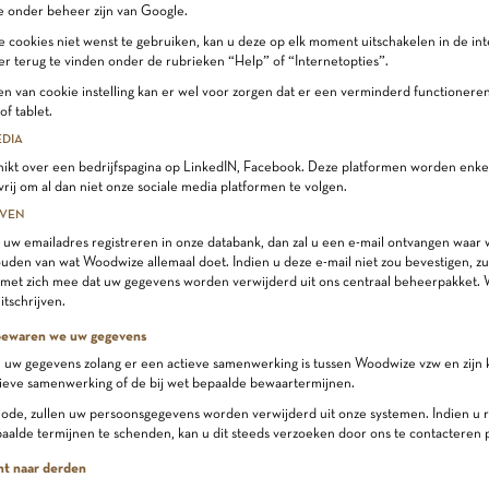
e onder beheer zijn van Google.
e cookies niet wenst te gebruiken, kan u deze op elk moment uitschakelen in de in
ter terug te vinden onder de rubrieken “Help” of “Internetopties”.
n van cookie instelling kan er wel voor zorgen dat er een verminderd functioneren o
f tablet.
DIA
hikt over een bedrijfspagina op LinkedIN, Facebook. Deze platformen worden enkel
rij om al dan niet onze sociale media platformen te volgen.
EVEN
uw emailadres registreren in onze databank, dan zal u een e-mail ontvangen waar 
uden van wat Woodwize allemaal doet. Indien u deze e-mail niet zou bevestigen, zulle
met zich mee dat uw gegevens worden verwijderd uit ons centraal beheerpakket. 
itschrijven.
 bewaren we uw gegevens
uw gegevens zolang er een actieve samenwerking is tussen Woodwize vzw en zijn k
ieve samenwerking of de bij wet bepaalde bewaartermijnen.
ode, zullen uw persoonsgegevens worden verwijderd uit onze systemen. Indien u 
paalde termijnen te schenden, kan u dit steeds verzoeken door ons te contacteren 
ht naar derden