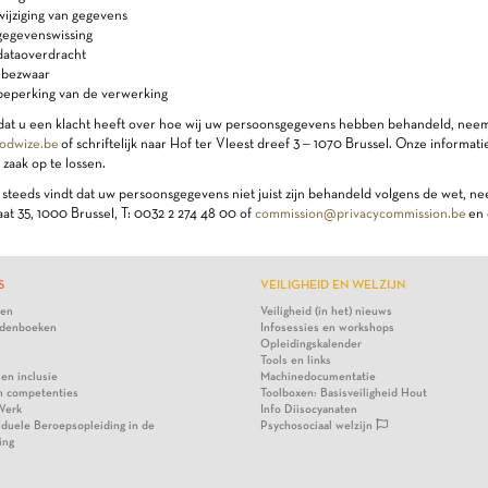
ijziging van gegevens
gegevenswissing
dataoverdracht
 bezwaar
beperking van de verwerking
 dat u een klacht heeft over hoe wij uw persoonsgegevens hebben behandeld, neem 
odwize.be
of schriftelijk naar Hof ter Vleest dreef 3 – 1070 Brussel. Onze informa
zaak op te lossen.
 steeds vindt dat uw persoonsgegevens niet juist zijn behandeld volgens de wet, 
at 35, 1000 Brussel, T: 0032 2 274 48 00 of
commission@privacycommission.be
en 
S
VEILIGHEID EN WELZIJN
ten
Veiligheid (in het) nieuws
denboeken
Infosessies en workshops
Opleidingskalender
Tools en links
 en inclusie
Machinedocumentatie
n competenties
Toolboxen: Basisveiligheid Hout
Werk
Info Diisocyanaten
viduele Beroepsopleiding in de
Psychosociaal welzijn
ing