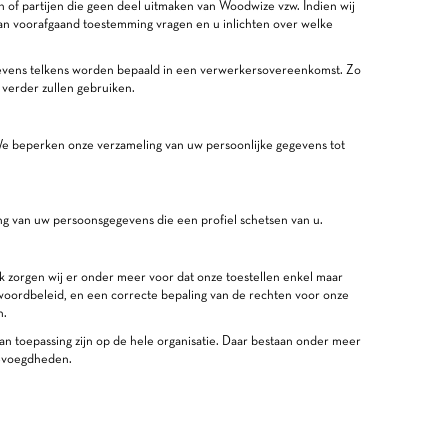
n of partijen die geen deel uitmaken van Woodwize vzw. Indien wij
aan voorafgaand toestemming vragen en u inlichten over welke
gevens telkens worden bepaald in een verwerkersovereenkomst. Zo
 verder zullen gebruiken.
We beperken onze verzameling van uw persoonlijke gegevens tot
ng van uw persoonsgegevens die een profiel schetsen van u.
ak zorgen wij er onder meer voor dat onze toestellen enkel maar
oordbeleid, en een correcte bepaling van de rechten voor onze
n.
an toepassing zijn op de hele organisatie. Daar bestaan onder meer
bevoegdheden.