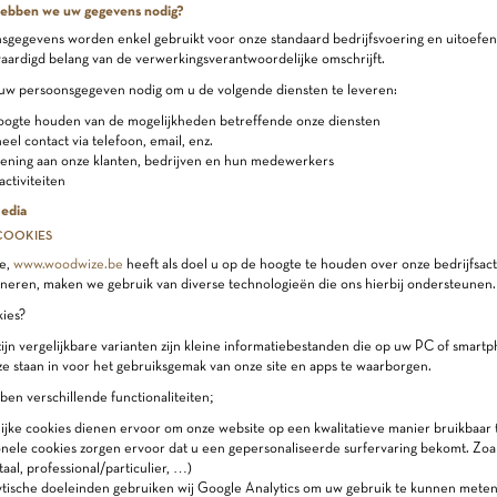
ebben we uw gegevens nodig?
sgegevens worden enkel gebruikt voor onze standaard bedrijfsvoering en uitoefenen 
aardigd belang van de verwerkingsverantwoordelijke omschrijft.
w persoonsgegeven nodig om u de volgende diensten te leveren:
oogte houden van de mogelijkheden betreffende onze diensten
eel contact via telefoon, email, enz.
lening aan onze klanten, bedrijven en hun medewerkers
ctiviteiten
Media
COOKIES
e,
www.woodwize.be
heeft als doel u op de hoogte te houden over onze bedrijfsact
oneren, maken we gebruik van diverse technologieën die ons hierbij ondersteunen.
kies?
ijn vergelijkbare varianten zijn kleine informatiebestanden die op uw PC of smar
e staan in voor het gebruiksgemak van onze site en apps te waarborgen.
en verschillende functionaliteiten;
ijke cookies dienen ervoor om onze website op een kwalitatieve manier bruikbaar
nele cookies zorgen ervoor dat u een gepersonaliseerde surfervaring bekomt. Zoa
(taal, professional/particulier, …)
tische doeleinden gebruiken wij Google Analytics om uw gebruik te kunnen meten.