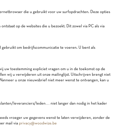
ternetbrowser die u gebruikt voor uw surfopdrachten. Deze opties
ntstaat op de websites die u bezoekt. Dit zowel via PC als via
 gebruikt om bedrijfscommunicatie te voeren. U bent als
wij uw toestemming expliciet vragen om u in de toekomst op de
n wij u verwijderen uit onze mailinglijst. Uitschrijven brengt niet
Wanneer u onze nieuwsbrief niet meer wenst te ontvangen, kan u
lanten/leveranciers/leden… niet langer dan nodig in het kader
reeds vroeger uw gegevens wenst te laten verwijderen, zonder de
per mail via
privacy@woodwize.be