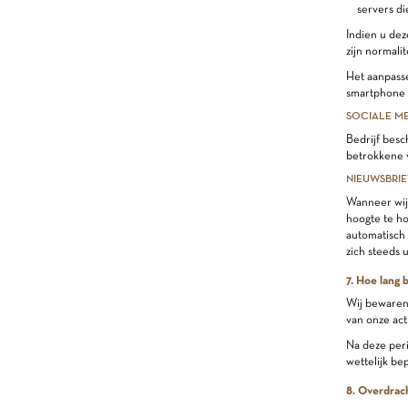
servers di
Indien u dez
zijn normali
Het aanpasse
smartphone o
SOCIALE ME
Bedrijf besc
betrokkene v
NIEUWSBRI
Wanneer wij 
hoogte te ho
automatisch 
zich steeds u
7. Hoe lang
Wij bewaren 
van onze act
Na deze peri
wettelijk be
8. Overdrac