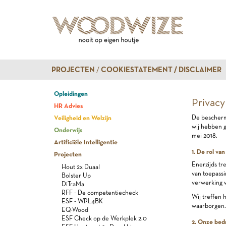
PROJECTEN
COOKIESTATEMENT / DISCLAIMER
Opleidingen
Privacy
HR Advies
Veiligheid en Welzijn
De beschermi
wij hebben 
Onderwijs
mei 2018.
Artificiële Intelligentie
1. De rol v
Projecten
Enerzijds tr
Hout 2x Duaal
van toepassi
Bolster Up
verwerking w
DiTraMa
RFF - De competentiecheck
Wij treffen 
ESF - WPL4BK
waarborgen.
EQ-Wood
ESF Check op de Werkplek 2.0
2. Onze bedr