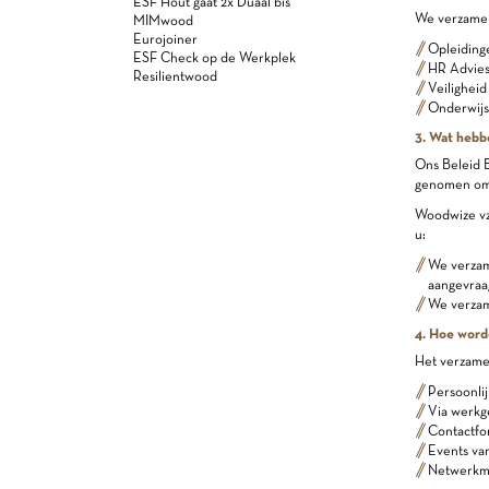
ESF Hout gaat 2x Duaal bis
We verzamele
MIMwood
Eurojoiner
Opleiding
ESF Check op de Werkplek
HR Advies
Resilientwood
Veiligheid
Onderwijs
3. Wat hebb
Ons Beleid B
genomen om 
Woodwize vz
u:
We verzam
aangevraa
We verzam
4. Hoe word
Het verzame
Persoonlij
Via werkg
Contactfo
Events van
Netwerk