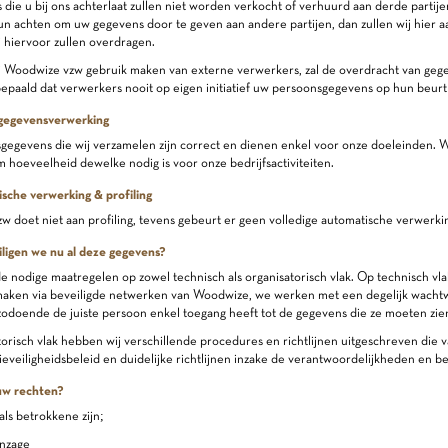
die u bij ons achterlaat zullen niet worden verkocht of verhuurd aan derde partije
n achten om uw gegevens door te geven aan andere partijen, dan zullen wij hier 
 hiervoor zullen overdragen.
ij Woodwize vzw gebruik maken van externe verwerkers, zal de overdracht van ge
epaald dat verwerkers nooit op eigen initiatief uw persoonsgegevens op hun beurt
 gegevensverwerking
egevens die wij verzamelen zijn correct en dienen enkel voor onze doeleinden. 
hoeveelheid dewelke nodig is voor onze bedrijfsactiviteiten.
sche verwerking & profiling
 doet niet aan profiling, tevens gebeurt er geen volledige automatische verwerki
iligen we nu al deze gegevens?
e nodige maatregelen op zowel technisch als organisatorisch vlak. Op technisch vl
maken via beveiligde netwerken van Woodwize, we werken met een degelijk wachtw
zodoende de juiste persoon enkel toegang heeft tot de gegevens die ze moeten zie
orisch vlak hebben wij verschillende procedures en richtlijnen uitgeschreven die v
ieveiligheidsbeleid en duidelijke richtlijnen inzake de verantwoordelijkheden en 
 uw rechten?
ls betrokkene zijn;
inzage