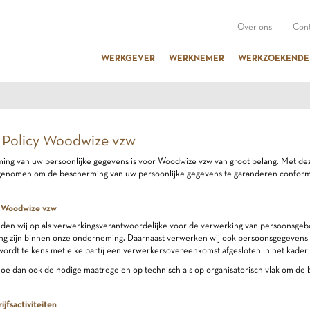
Over ons
Cont
WERKGEVER
WERKNEMER
WERKZOEKENDE
 Policy Woodwize vzw
ng van uw persoonlijke gegevens is voor Woodwize vzw van groot belang. Met dez
genomen om de bescherming van uw persoonlijke gegevens te garanderen conform 
an Woodwize vzw
eden wij op als verwerkingsverantwoordelijke voor de verwerking van persoonsge
ng zijn binnen onze onderneming. Daarnaast verwerken wij ook persoonsgegevens i
ordt telkens met elke partij een verwerkersovereenkomst afgesloten in het kader
hoe dan ook de nodige maatregelen op technisch als op organisatorisch vlak om de
ijfsactiviteiten