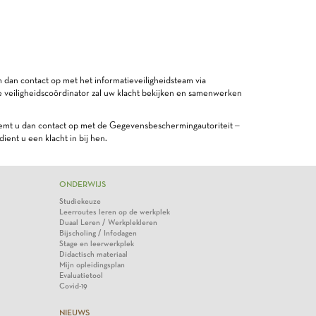
dan contact op met het informatieveiligheidsteam via
tie veiligheidscoördinator zal uw klacht bekijken en samenwerken
neemt u dan contact op met de Gegevensbeschermingautoriteit –
dient u een klacht in bij hen.
ONDERWIJS
Studiekeuze
Leerroutes leren op de werkplek
Duaal Leren / Werkplekleren
Bijscholing / Infodagen
Stage en leerwerkplek
Didactisch materiaal
Mijn opleidingsplan
Evaluatietool
Covid-19
NIEUWS