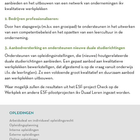
aanbieden en het uitbouwen van een netwerk van ondernemingen ikv
kwalitatieve werkplekken
2. Bedrijven professionaliseren:
Door hen stapsgewijs (m.b.v. een groeipad) te ondersteunen in het uitwerken
van een competentiebeleid en het opzetten van een leercultuur in de
onderneming.
3. Aanbodversterking en ondersteunen nieuwe duale studierichtingen
Ondersteunen van opleidingsinstellingen, die (nieuwe) houtgerelateerde
duale studierichtingen aanbieden. Een gepast aanbod aan kwalitatieve
werkplekken bewerkstelligen, dat afgestemd is op de vraag vanuit onderwijs
i.f.v. de leerling(en). Zo een voldoende groot kwalitatief en duurzaam aanbod
aan werkplekken uitbouwen.
Waar mogelijk zullen de resultaten uit het ESF-project Check op de
Werkplek en andere ESF-pilootprojecten ikv Duaal Leren ingezet worden.
OPLEIDINGEN
Arbeidsdeal en individueel opleidingsrecht
Opleidingsplanning
Interne opleidingen
Externe opleidingen
Online opleidingen