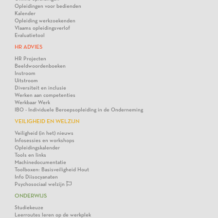
Opleidingen voor bedienden
Kalender
Opleiding werkzoekenden
Vlaams opleidingsverlof
Evaluatietool
HR ADVIES
HR Projecten
Beeldwoordenboeken
Instroom
Uitstroom
Diversiteit en inclusie
Werken aan competenties
Werkbaar Werk
IBO - Individuele Beroepsopleiding in de Onderneming
VEILIGHEID EN WELZIJN
Veiligheid (in het) nieuws
Infosessies en workshops
Opleidingskalender
Tools en links
Machinedocumentatie
Toolboxen: Basisveiligheid Hout
Info Diisocyanaten
Psychosociaal welzijn
ONDERWIJS
Studiekeuze
Leerroutes leren op de werkplek