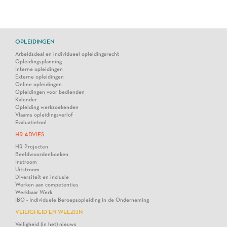
OPLEIDINGEN
Arbeidsdeal en individueel opleidingsrecht
Opleidingsplanning
Interne opleidingen
Externe opleidingen
Online opleidingen
Opleidingen voor bedienden
Kalender
Opleiding werkzoekenden
Vlaams opleidingsverlof
Evaluatietool
HR ADVIES
HR Projecten
Beeldwoordenboeken
Instroom
Uitstroom
Diversiteit en inclusie
Werken aan competenties
Werkbaar Werk
IBO - Individuele Beroepsopleiding in de Onderneming
VEILIGHEID EN WELZIJN
Veiligheid (in het) nieuws