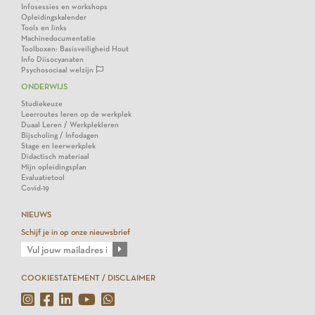
Infosessies en workshops
Opleidingskalender
Tools en links
Machinedocumentatie
Toolboxen: Basisveiligheid Hout
Info Diisocyanaten
Psychosociaal welzijn
ONDERWIJS
Studiekeuze
Leerroutes leren op de werkplek
Duaal Leren / Werkplekleren
Bijscholing / Infodagen
Stage en leerwerkplek
Didactisch materiaal
Mijn opleidingsplan
Evaluatietool
Covid-19
NIEUWS
Schijf je in op onze nieuwsbrief
COOKIESTATEMENT / DISCLAIMER