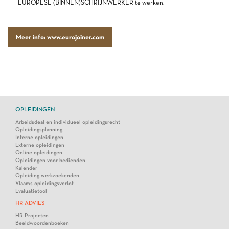
EUROPESE (BINNEN)SCHRIJNWERKER te werken.
Meer info: www.eurojoiner.com
OPLEIDINGEN
Arbeidsdeal en individueel opleidingsrecht
Opleidingsplanning
Interne opleidingen
Externe opleidingen
Online opleidingen
Opleidingen voor bedienden
Kalender
Opleiding werkzoekenden
Vlaams opleidingsverlof
Evaluatietool
HR ADVIES
HR Projecten
Beeldwoordenboeken