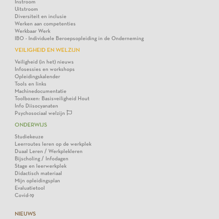
Instroom
Uitstroom
Diversiteit en inclusie
Werken aan competenties
Werkbaar Werk
IBO - Individuele Beroepsopleiding in de Onderneming
VEILIGHEID EN WELZIJN
Veiligheid (in het) nieuws
Infosessies en workshops
Opleidingskalender
Tools en links
Machinedocumentatie
Toolboxen: Basisveiligheid Hout
Info Diisocyanaten
Psychosociaal welzijn
ONDERWIJS
Studiekeuze
Leerroutes leren op de werkplek
Duaal Leren / Werkplekleren
Bijscholing / Infodagen
Stage en leerwerkplek
Didactisch materiaal
Mijn opleidingsplan
Evaluatietool
Covid-19
NIEUWS