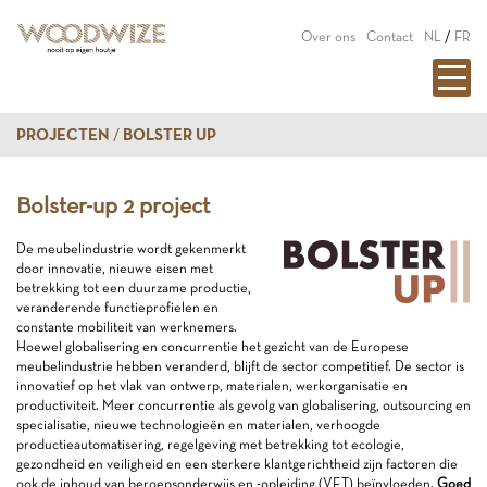
Over ons
Contact
NL
/
FR
PROJECTEN
BOLSTER UP
Bolster-up 2 project
De meubelindustrie wordt gekenmerkt
door innovatie, nieuwe eisen met
betrekking tot een duurzame productie,
veranderende functieprofielen en
constante mobiliteit van werknemers.
Hoewel globalisering en concurrentie het gezicht van de Europese
meubelindustrie hebben veranderd, blijft de sector competitief. De sector is
innovatief op het vlak van ontwerp, materialen, werkorganisatie en
productiviteit. Meer concurrentie als gevolg van globalisering, outsourcing en
specialisatie, nieuwe technologieën en materialen, verhoogde
productieautomatisering, regelgeving met betrekking tot ecologie,
gezondheid en veiligheid en een sterkere klantgerichtheid zijn factoren die
ook de inhoud van beroepsonderwijs en -opleiding (VET) beïnvloeden.
Goed