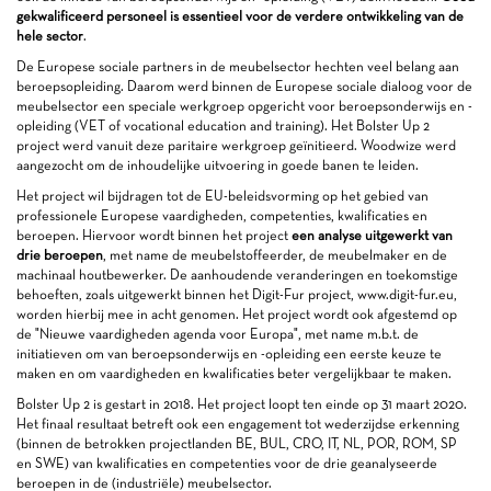
gekwalificeerd personeel is essentieel voor de verdere ontwikkeling van de
hele sector
.
De Europese sociale partners in de meubelsector hechten veel belang aan
beroepsopleiding. Daarom werd binnen de Europese sociale dialoog voor de
meubelsector een speciale werkgroep opgericht voor beroepsonderwijs en -
opleiding (VET of vocational education and training). Het Bolster Up 2
project werd vanuit deze paritaire werkgroep geïnitieerd. Woodwize werd
aangezocht om de inhoudelijke uitvoering in goede banen te leiden.
Het project wil bijdragen tot de EU-beleidsvorming op het gebied van
professionele Europese vaardigheden, competenties, kwalificaties en
beroepen. Hiervoor wordt binnen het project
een analyse uitgewerkt van
drie beroepen
, met name de meubelstoffeerder, de meubelmaker en de
machinaal houtbewerker. De aanhoudende veranderingen en toekomstige
behoeften, zoals uitgewerkt binnen het Digit-Fur project, www.digit-fur.eu,
worden hierbij mee in acht genomen. Het project wordt ook afgestemd op
de "Nieuwe vaardigheden agenda voor Europa", met name m.b.t. de
initiatieven om van beroepsonderwijs en -opleiding een eerste keuze te
maken en om vaardigheden en kwalificaties beter vergelijkbaar te maken.
Bolster Up 2 is gestart in 2018. Het project loopt ten einde op 31 maart 2020.
Het finaal resultaat betreft ook een engagement tot wederzijdse erkenning
(binnen de betrokken projectlanden BE, BUL, CRO, IT, NL, POR, ROM, SP
en SWE) van kwalificaties en competenties voor de drie geanalyseerde
beroepen in de (industriële) meubelsector.