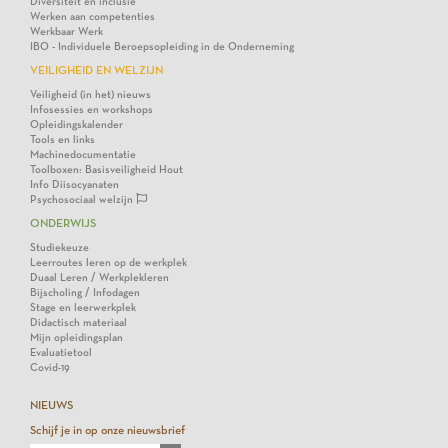
Diversiteit en inclusie
Werken aan competenties
Werkbaar Werk
IBO - Individuele Beroepsopleiding in de Onderneming
VEILIGHEID EN WELZIJN
Veiligheid (in het) nieuws
Infosessies en workshops
Opleidingskalender
Tools en links
Machinedocumentatie
Toolboxen: Basisveiligheid Hout
Info Diisocyanaten
Psychosociaal welzijn
ONDERWIJS
Studiekeuze
Leerroutes leren op de werkplek
Duaal Leren / Werkplekleren
Bijscholing / Infodagen
Stage en leerwerkplek
Didactisch materiaal
Mijn opleidingsplan
Evaluatietool
Covid-19
NIEUWS
Schijf je in op onze nieuwsbrief