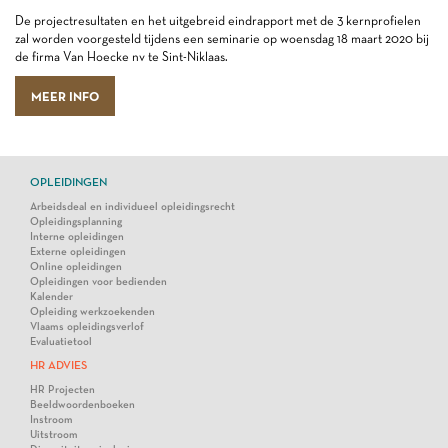
De projectresultaten en het uitgebreid eindrapport met de 3 kernprofielen
zal worden voorgesteld tijdens een seminarie op woensdag 18 maart 2020 bij
de firma Van Hoecke nv te Sint-Niklaas.
MEER INFO
OPLEIDINGEN
Arbeidsdeal en individueel opleidingsrecht
Opleidingsplanning
Interne opleidingen
Externe opleidingen
Online opleidingen
Opleidingen voor bedienden
Kalender
Opleiding werkzoekenden
Vlaams opleidingsverlof
Evaluatietool
HR ADVIES
HR Projecten
Beeldwoordenboeken
Instroom
Uitstroom