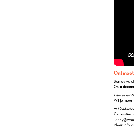
Ontmoet 
Benieuwd of 
Op
11 decem
Interesse? N
Wil je meer
➡️ Contactee
Karline@woo
Jenny@woodw
Meer info vi