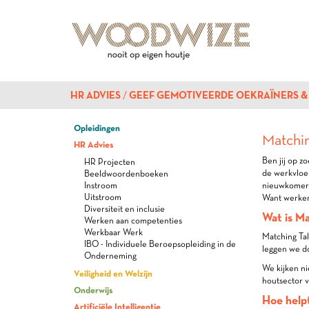
HR ADVIES
GEEF GEMOTIVEERDE OEKRAÏNERS &
Opleidingen
Matchin
HR Advies
Ben jij op z
HR Projecten
de werkvloe
Beeldwoordenboeken
Instroom
nieuwkomers
Uitstroom
Want werken 
Diversiteit en inclusie
Wat is Ma
Werken aan competenties
Werkbaar Werk
Matching Tal
IBO - Individuele Beroepsopleiding in de
leggen we do
Onderneming
We kijken ni
Veiligheid en Welzijn
houtsector 
Onderwijs
Hoe helpt
Artificiële Intelligentie