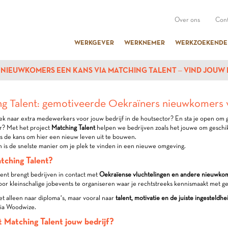
Over ons
Cont
WERKGEVER
WERKNEMER
WERKZOEKENDE
 NIEUWKOMERS EEN KANS VIA MATCHING TALENT – VIND JOUW
g Talent: gemotiveerde Oekraïners nieuwkomers 
oek naar extra medewerkers voor jouw bedrijf in de houtsector? En sta je open o
r? Met het project
Matching Talent
helpen we bedrijven zoals het jouwe om geschikt
 de kans om hier een nieuw leven uit te bouwen.
is de snelste manier om je plek te vinden in een nieuwe omgeving.
tching Talent?
ent brengt bedrijven in contact met
Oekraïense vluchtelingen en andere nieuwko
or kleinschalige jobevents te organiseren waar je rechtstreeks kennismaakt met
et alleen naar diploma’s, maar vooral naar
talent, motivatie en de juiste ingesteldhe
via Woodwize.
 Matching Talent jouw bedrijf?