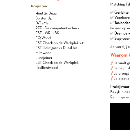
Matching Tal
Projecten
✅
Gerichte 
Hout 2x Duaal
✅
Voorberei
Bolster Up
✅
Taalonder
DiTraMa
RFF - De competentiecheck
kansen op ee
ESF - WPL4BK
✅
Drempelve
EQ-Wood
✅
Stap-voor
ESF Check op de Werkplek 2.0
Zo word jij 
ESF Hout gaat 2x Duaal bis
MIMwood
Waarom k
Eurojoiner
ESF Check op de Werkplek
Je vindt 
Resilientwood
Je helpt 
Je brengt 
Je biedt e
Praktijkvoo
Bekijk in de
Een inspirer