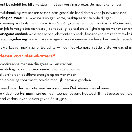
ent begeleidt jou bij elke stap in het aanwervingsproces. Je mag rekenen op:
matchmaking:
we zoeken samen naar geschikte kandidaten voor jouw vacatures
ding op maat:
nieuwkomers volgen korte, praktijkgerichte opleidingen
steuning:
via tools zoals
Talk & Translate
én groepstrainingen via
Bystro Nederlands
n job te vergroten en waarbij de focus ligt op taal en veiligheid op de werkvloer en 
rlagend contact:
we organiseren jobevents en bedrijfsbezoeken om rechtstreeks 
-stap begeleiding:
zowel jij als werkgever als de nieuwe medewerker worden goed o
als werkgever maximaal ontzorgd, terwijl de nieuwkomers met de juiste verwachting
iezen voor nieuwkomers?
gemotiveerde mensen die graag willen werken
vluchtelingen om hier een nieuw leven op te bouwen
diversiteit en positieve energie op de werkvloer
en oplossing voor vacatures die moeilijk ingevuld geraken
rbeeld: hoe Herman Interieur koos voor een Oekraïense nieuwkomer
ze video hoe
Herman Interieur
, een toonaangevend houtbedrijf, met succes een O
end verhaal over kansen geven én krijgen.