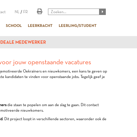
act
NL
/
FR
SCHOOL
LEERKRACHT
LEERLING/STUDENT
 IDEALE MEDEWERKER
voor jouw openstaande vacatures
m gemotiveerde Oekraïners en nieuwkomers, een kans te geven op
e kandidaten te vinden voor openstaande jobs. Tegelijk geef je
mers
die staan te popelen om aan de slag te gaan. Dit contact
 gemotiveerde nieuwkomers.
id
. Dit project loopt in verschillende sectoren, waaronder ook de