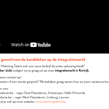
gemotiveerde kandidaten op de integratiemarkt
Matching Talent ook voor jouw bedrijf de juiste oplossing biedt?
ber 2025
nodigen we je graag uit op onze
integratiemarkt in Kortrijk
.
eem contact op!
 weten of een eerste gesprek? We bekijken graag samen hoe we jouw vacatures kun
r ons:
dwize.be – regio Oost-Vlaanderen, Antwerpen, Halle-Vilvoorde
ize.be – regio West-Vlaanderen, Limburg, Leuven
nd je ook op onze website:
www.matchingtalent.be