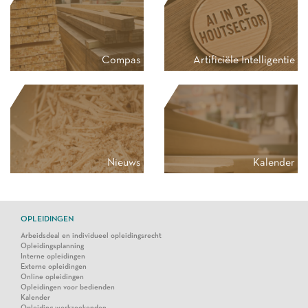
Psychosociaal welzijn
Didactisch materiaal
Compas
Artificiële Intelligentie
werkgever
Seminarie AI in de Houtsector
werknemer
AI Evenementen & Must-Reads
werkzoekende
school
leerkracht
Nieuws
Kalender
Activiteitenverslag 2025
Externe opleidingen
Ontdek TechBridge: technologie als
Activiteitenkalender
hefboom voor inclusieve werkvloeren
Een opleidingsplan, dat is wettelijk
verplicht!
OPLEIDINGEN
Vernieuwde IBO vanaf 1 januari
2026: wat betekent dit voor jouw
Arbeidsdeal en individueel opleidingsrecht
houtbedrijf?
Opleidingsplanning
Woodwize ondertekent het Belgisch
Interne opleidingen
Diversiteitscharter
Externe opleidingen
Online opleidingen
Opleidingen voor bedienden
Kalender
Opleiding werkzoekenden