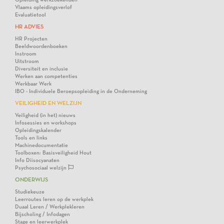
Vlaams opleidingsverlof
Evaluatietool
HR ADVIES
HR Projecten
Beeldwoordenboeken
Instroom
Uitstroom
Diversiteit en inclusie
Werken aan competenties
Werkbaar Werk
IBO - Individuele Beroepsopleiding in de Onderneming
VEILIGHEID EN WELZIJN
Veiligheid (in het) nieuws
Infosessies en workshops
Opleidingskalender
Tools en links
Machinedocumentatie
Toolboxen: Basisveiligheid Hout
Info Diisocyanaten
Psychosociaal welzijn
ONDERWIJS
Studiekeuze
Leerroutes leren op de werkplek
Duaal Leren / Werkplekleren
Bijscholing / Infodagen
Stage en leerwerkplek