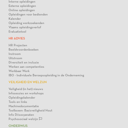
Interne opleidingen
Externe opleidingen
Online opleidingen
Opleidingen voor bedienden
Kalender
Opleiding werkzoekenden
Vlaams opleidingsverlof
Evaluatietool
HR ADVIES
HR Projecten
Beeldwoordenboeken
Instroom
Uitstroom
Diversiteit en inclusie
Werken aan competenties
Werkbaar Werk
IBO - Individuele Beroepsopleiding in de Onderneming
VEILIGHEID EN WELZIJN
Veiligheid (in het) nieuws
Infosessies en workshops
Opleidingskalender
Tools en links
Machinedocumentatie
Toolboxen: Basisveiligheid Hout
Info Diisocyanaten
Psychosociaal welzijn
ONDERWIJS