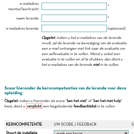
e-mailadres
*
mentor/leerkracht
naam lerende
*
e-mailadres lerende
(optioneel)
Opgelet
: indien u het e-mailadres van de lerende
invult, zal de lerende na bevestiging van de evaluatie
een e-mail ontvangen met link naar de evaluatie om
een zelfevaluatie in te vullen. Wenst u enkel een
evaluatie in te vullen en af te drukken, dan dient u
het e-mailadres van de lerende
niet
in te vullen.
Scoor hieronder de kerncompetenties van de lerende voor deze
opleiding
Opgelet
: indien u hieronder als score "
kan het niet
" of "
kan het met hulp
"
kiest, dient u
verplicht
een begeleidende
feedbacktekst
in te vullen
KERNCOMPETENTIE
UW SCORE / FEEDBACK
S
Stuurt de installatie
-