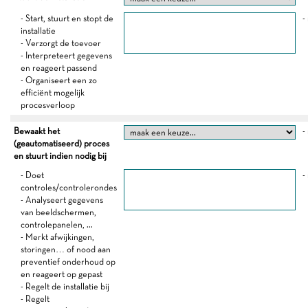
- Start, stuurt en stopt de
-
installatie
- Verzorgt de toevoer
- Interpreteert gegevens
en reageert passend
- Organiseert een zo
efficiënt mogelijk
procesverloop
Bewaakt het
-
(geautomatiseerd) proces
en stuurt indien nodig bij
- Doet
-
controles/controlerondes
- Analyseert gegevens
van beeldschermen,
controlepanelen, ...
- Merkt afwijkingen,
storingen… of nood aan
preventief onderhoud op
en reageert op gepast
- Regelt de installatie bij
- Regelt