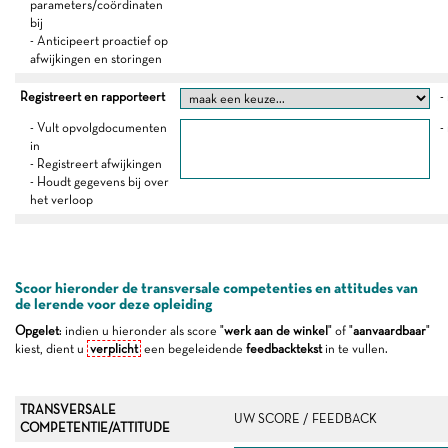
parameters/coördinaten
bij
- Anticipeert proactief op
afwijkingen en storingen
Registreert en rapporteert
-
- Vult opvolgdocumenten
-
in
- Registreert afwijkingen
- Houdt gegevens bij over
het verloop
Scoor hieronder de transversale competenties en attitudes van
de lerende voor deze opleiding
Opgelet
: indien u hieronder als score "
werk aan de winkel
" of "
aanvaardbaar
"
kiest, dient u
verplicht
een begeleidende
feedbacktekst
in te vullen.
TRANSVERSALE
UW SCORE / FEEDBACK
COMPETENTIE/ATTITUDE