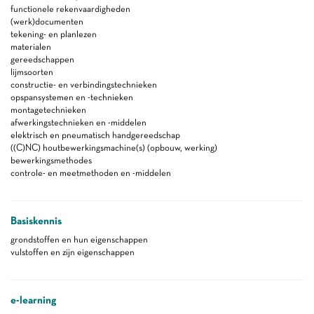
functionele rekenvaardigheden
(werk)documenten
tekening- en planlezen
materialen
gereedschappen
lijmsoorten
constructie- en verbindingstechnieken
opspansystemen en -technieken
montagetechnieken
afwerkingstechnieken en -middelen
elektrisch en pneumatisch handgereedschap
((C)NC) houtbewerkingsmachine(s) (opbouw, werking)
bewerkingsmethodes
controle- en meetmethoden en -middelen
Basiskennis
grondstoffen en hun eigenschappen
vulstoffen en zijn eigenschappen
e-learning