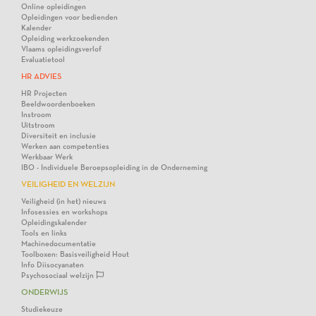
Online opleidingen
Opleidingen voor bedienden
Kalender
Opleiding werkzoekenden
Vlaams opleidingsverlof
Evaluatietool
HR ADVIES
HR Projecten
Beeldwoordenboeken
Instroom
Uitstroom
Diversiteit en inclusie
Werken aan competenties
Werkbaar Werk
IBO - Individuele Beroepsopleiding in de Onderneming
VEILIGHEID EN WELZIJN
Veiligheid (in het) nieuws
Infosessies en workshops
Opleidingskalender
Tools en links
Machinedocumentatie
Toolboxen: Basisveiligheid Hout
Info Diisocyanaten
Psychosociaal welzijn
ONDERWIJS
Studiekeuze