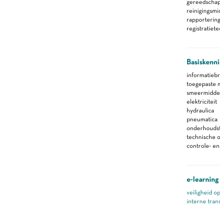
gereedscha
reinigingsm
rapporterin
registratiet
Basiskenni
informatieb
toegepaste 
smeermidde
elektriciteit
hydraulica
pneumatica
onderhoudst
technische 
controle- e
e-learning
veiligheid o
interne tra