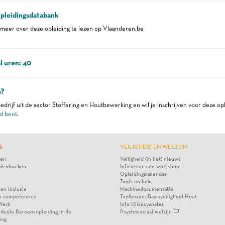
pleidingsdatabank
eer over deze opleiding te lezen op Vlaanderen.be
l uren: 40
n?
edrijf uit de sector Stoffering en Houtbewerking en wil je inschrijven voor deze op
d bent
.
S
VEILIGHEID EN WELZIJN
ten
Veiligheid (in het) nieuws
denboeken
Infosessies en workshops
Opleidingskalender
Tools en links
 en inclusie
Machinedocumentatie
n competenties
Toolboxen: Basisveiligheid Hout
Werk
Info Diisocyanaten
viduele Beroepsopleiding in de
Psychosociaal welzijn
ing