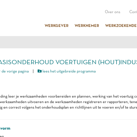
Over ons
Cont
WERKGEVER
WERKNEMER
WERKZOEKENDE
 BASISONDERHOUD VOERTUIGEN (HOUT)INDUST
 de vorige pagina
|
lees het uitgebreide programma
iding leer je werkzaamheden voorbereiden en plannen, werking van het voertuig c
erkzaamheden uitvoeren en de werkzaamheden registreren er rapporteren, tenein
lig en correct volgens het onderhoudsplan en richtlijnen uit te voeren en/of te stur
svorm
ren