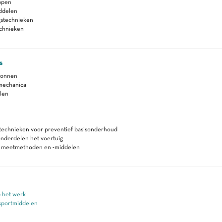
ppen
iddelen
gstechnieken
echnieken
s
ronnen
mechanica
len
echnieken voor preventief basisonderhoud
onderdelen het voertuig
n meetmethoden en -middelen
p het werk
nsportmiddelen