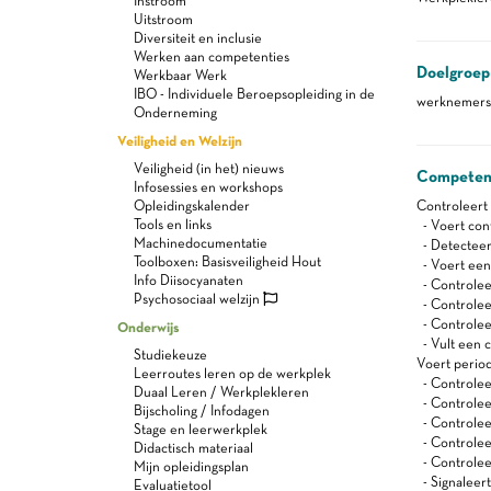
Instroom
Uitstroom
Diversiteit en inclusie
Werken aan competenties
Doelgroep
Werkbaar Werk
IBO - Individuele Beroepsopleiding in de
werknemers 
Onderneming
Veiligheid en Welzijn
Veiligheid (in het) nieuws
Competen
Infosessies en workshops
Opleidingskalender
Controleert 
Tools en links
- Voert cont
Machinedocumentatie
- Detecteer
Toolboxen: Basisveiligheid Hout
- Voert een 
Info Diisocyanaten
- Controlee
Psychosociaal welzijn
- Controleer
- Controleer
Onderwijs
- Vult een c
Studiekeuze
Voert period
Leerroutes leren op de werkplek
- Controleer
Duaal Leren / Werkplekleren
- Controleer
Bijscholing / Infodagen
- Controlee
Stage en leerwerkplek
- Controleer
Didactisch materiaal
- Controleer
Mijn opleidingsplan
- Signaleer
Evaluatietool