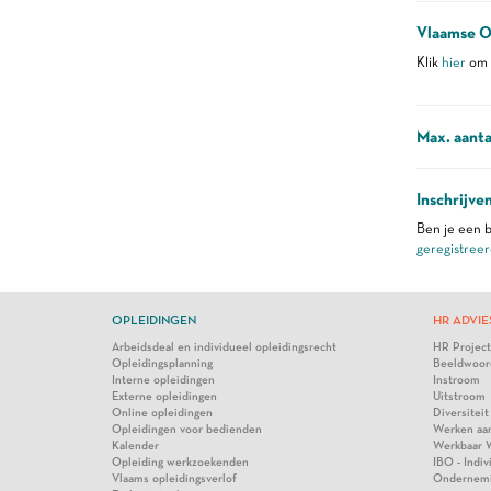
Vlaamse O
Klik
hier
om m
Max. aanta
Inschrijve
Ben je een b
geregistreer
OPLEIDINGEN
HR ADVIE
Arbeidsdeal en individueel opleidingsrecht
HR Projec
Opleidingsplanning
Beeldwoor
Interne opleidingen
Instroom
Externe opleidingen
Uitstroom
Online opleidingen
Diversiteit
Opleidingen voor bedienden
Werken aa
Kalender
Werkbaar 
Opleiding werkzoekenden
IBO - Indi
Vlaams opleidingsverlof
Ondernem