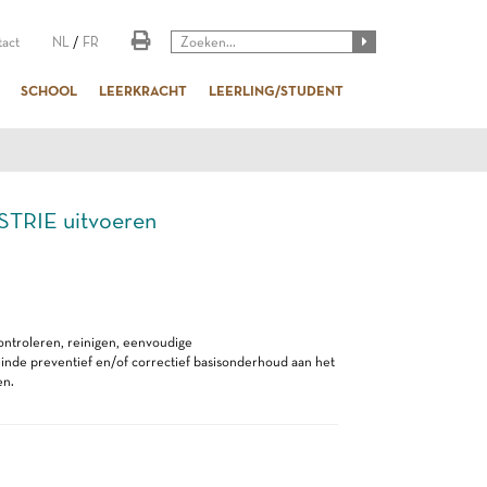
act
NL
/
FR
SCHOOL
LEERKRACHT
LEERLING/STUDENT
RIE uitvoeren
ontroleren, reinigen, eenvoudige
de preventief en/of correctief basisonderhoud aan het
en.