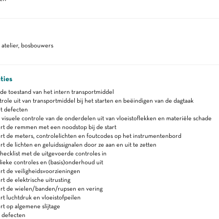
atelier, bosbouwers
ties
de toestand van het intern transportmiddel
role uit van transportmiddel bij het starten en beëindigen van de dagtaak
t defecten
visuele controle van de onderdelen uit van vloeistoflekken en materiële schade
rt de remmen met een noodstop bij de start
t de meters, controlelichten en foutcodes op het instrumentenbord
t de lichten en geluidssignalen door ze aan en uit te zetten
hecklist met de uitgevoerde controles in
ieke controles en (basis)onderhoud uit
t de veiligheidsvoorzieningen
t de elektrische uitrusting
rt de wielen/banden/rupsen en vering
t luchtdruk en vloeistofpeilen
t op algemene slijtage
t defecten