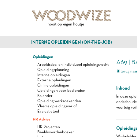
INTERNE OPLEIDINGEN (ON-THE-JOB)
Opleidingen
A69 |
Arbeidsdeal en individueel opleidingsrecht
Opleidingsplanning
terug naar
Interne opleidingen
Externe opleidingen
Online opleidingen
Inhoud
Opleidingen voor bedienden
Kalender
In deze ople
Opleiding werkzoekenden
onderhoudsw
Vlaams opleidingsverlof
voertuig vei
Evaluatietool
HR Advies
HR Projecten
Opleiding
Beeldwoordenboeken
Werkplekle