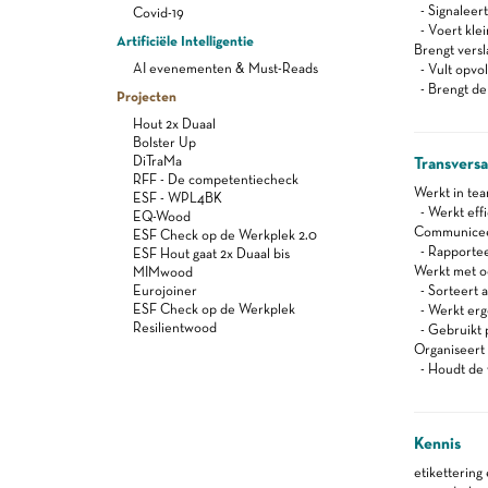
- Signaleert
Covid-19
- Voert klei
Artificiële Intelligentie
Brengt versl
AI evenementen & Must-Reads
- Vult opvo
- Brengt de 
Projecten
Hout 2x Duaal
Bolster Up
DiTraMa
Transvers
RFF - De competentiecheck
Werkt in te
ESF - WPL4BK
- Werkt effi
EQ-Wood
Communiceert
ESF Check op de Werkplek 2.0
- Rapportee
ESF Hout gaat 2x Duaal bis
Werkt met oog
MIMwood
Eurojoiner
- Sorteert a
ESF Check op de Werkplek
- Werkt er
Resilientwood
- Gebruikt 
Organiseert z
- Houdt de 
Kennis
etikettering