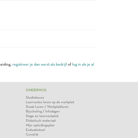
leiding,
registreer je dan eerst als bedrijf
of
log in als je al
ONDERWIJS
Studiekeuze
Leerroutes leren op de werkplek
Duaal Leren / Werkplekleren
Bijscholing / Infodagen
Stage en leerwerkplek
Didactisch materiaal
Mijn opleidingsplan
Evaluatietool
Covid-19