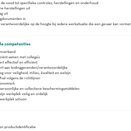
 de nood tot specifieke controles, herstellingen en onderhoud
ne herstellingen uit
ag uit
lgdocumenten in
verantwoordelijke op de hoogte bij iedere werksituatie die een gevaar kan vormen
ale competenties
amverband
ciënt samen met collega's
 effectief en efficiënt
rt aan leidinggevenden/verantwoordelijke
 voor veiligheid, milieu, kwaliteit en welzijn
fval volgens de richtlijnen
gonomisch
persoonlijke en collectieve beschermingsmiddelen
ijn werkplek veilig en ordelijk
werkplek schoon
 en productidentificatie