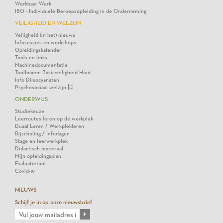
Werkbaar Werk
IBO - Individuele Beroepsopleiding in de Onderneming
VEILIGHEID EN WELZIJN
Veiligheid (in het) nieuws
Infosessies en workshops
Opleidingskalender
Tools en links
Machinedocumentatie
Toolboxen: Basisveiligheid Hout
Info Diisocyanaten
Psychosociaal welzijn
ONDERWIJS
Studiekeuze
Leerroutes leren op de werkplek
Duaal Leren / Werkplekleren
Bijscholing / Infodagen
Stage en leerwerkplek
Didactisch materiaal
Mijn opleidingsplan
Evaluatietool
Covid-19
NIEUWS
Schijf je in op onze nieuwsbrief