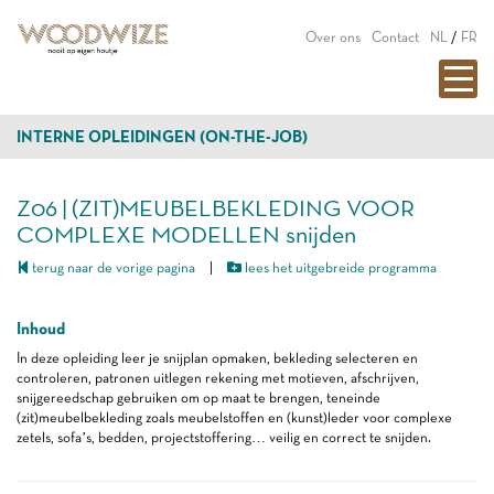
Over ons
Contact
NL
/
FR
INTERNE OPLEIDINGEN (ON-THE-JOB)
Z06 | (ZIT)MEUBELBEKLEDING VOOR
COMPLEXE MODELLEN snijden
terug naar de vorige pagina
|
lees het uitgebreide programma
Inhoud
In deze opleiding leer je snijplan opmaken, bekleding selecteren en
controleren, patronen uitlegen rekening met motieven, afschrijven,
snijgereedschap gebruiken om op maat te brengen, teneinde
(zit)meubelbekleding zoals meubelstoffen en (kunst)leder voor complexe
zetels, sofa’s, bedden, projectstoffering… veilig en correct te snijden.