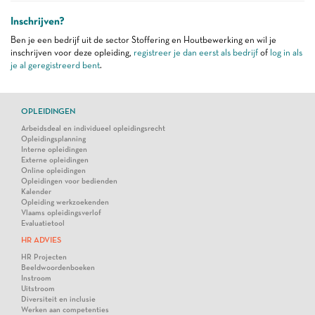
Inschrijven?
Ben je een bedrijf uit de sector Stoffering en Houtbewerking en wil je
inschrijven voor deze opleiding,
registreer je dan eerst als bedrijf
of
log in als
je al geregistreerd bent
.
OPLEIDINGEN
Arbeidsdeal en individueel opleidingsrecht
Opleidingsplanning
Interne opleidingen
Externe opleidingen
Online opleidingen
Opleidingen voor bedienden
Kalender
Opleiding werkzoekenden
Vlaams opleidingsverlof
Evaluatietool
HR ADVIES
HR Projecten
Beeldwoordenboeken
Instroom
Uitstroom
Diversiteit en inclusie
Werken aan competenties