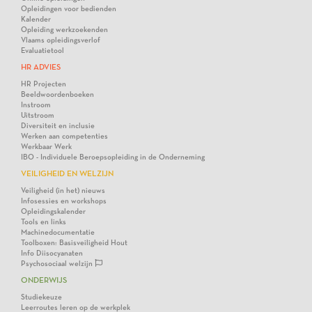
Opleidingen voor bedienden
Kalender
Opleiding werkzoekenden
Vlaams opleidingsverlof
Evaluatietool
HR ADVIES
HR Projecten
Beeldwoordenboeken
Instroom
Uitstroom
Diversiteit en inclusie
Werken aan competenties
Werkbaar Werk
IBO - Individuele Beroepsopleiding in de Onderneming
VEILIGHEID EN WELZIJN
Veiligheid (in het) nieuws
Infosessies en workshops
Opleidingskalender
Tools en links
Machinedocumentatie
Toolboxen: Basisveiligheid Hout
Info Diisocyanaten
Psychosociaal welzijn
ONDERWIJS
Studiekeuze
Leerroutes leren op de werkplek