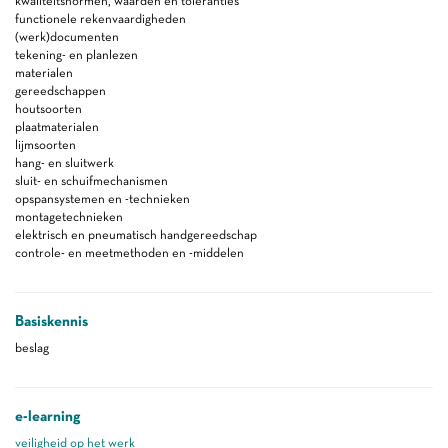
kwaliteitsnormen, waarden en toleranties
functionele rekenvaardigheden
(werk)documenten
tekening- en planlezen
materialen
gereedschappen
houtsoorten
plaatmaterialen
lijmsoorten
hang- en sluitwerk
sluit- en schuifmechanismen
opspansystemen en -technieken
montagetechnieken
elektrisch en pneumatisch handgereedschap
controle- en meetmethoden en -middelen
Basiskennis
beslag
e-learning
veiligheid op het werk