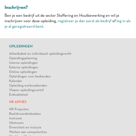
Inschrijven?
Ben je een bedrijf uit de sector Stoffering en Houtbewerking en wil je
inschrijven voor deze opleiding,
registreer je dan eerst als bedrijf
of
log in als
je al geregistreerd bent
.
OPLEIDINGEN
Arbeidsdeal en individueel opleidingsrecht
Opleidingsplanning
Interne opleidingen
Externe opleidingen
Online opleidingen
Opleidingen voor bedienden
Kalender
Opleiding werkzoekenden
Vlaams opleidingsverlof
Evaluatietool
HR ADVIES
HR Projecten
Beeldwoordenboeken
Instroom
Uitstroom
Diversiteit en inclusie
Werken aan competenties