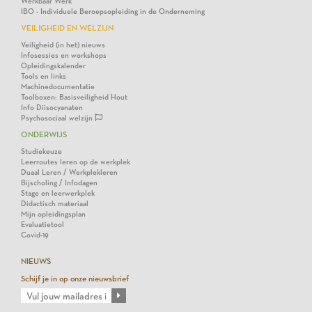
Werkbaar Werk
IBO - Individuele Beroepsopleiding in de Onderneming
VEILIGHEID EN WELZIJN
Veiligheid (in het) nieuws
Infosessies en workshops
Opleidingskalender
Tools en links
Machinedocumentatie
Toolboxen: Basisveiligheid Hout
Info Diisocyanaten
Psychosociaal welzijn
ONDERWIJS
Studiekeuze
Leerroutes leren op de werkplek
Duaal Leren / Werkplekleren
Bijscholing / Infodagen
Stage en leerwerkplek
Didactisch materiaal
Mijn opleidingsplan
Evaluatietool
Covid-19
NIEUWS
Schijf je in op onze nieuwsbrief