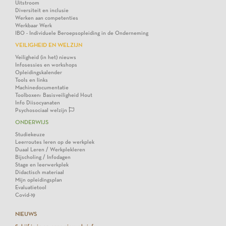
Uitstroom
Diversiteit en inclusie
Werken aan competenties
Werkbaar Werk
IBO - Individuele Beroepsopleiding in de Onderneming
VEILIGHEID EN WELZIJN
Veiligheid (in het) nieuws
Infosessies en workshops
Opleidingskalender
Tools en links
Machinedocumentatie
Toolboxen: Basisveiligheid Hout
Info Diisocyanaten
Psychosociaal welzijn
ONDERWIJS
Studiekeuze
Leerroutes leren op de werkplek
Duaal Leren / Werkplekleren
Bijscholing / Infodagen
Stage en leerwerkplek
Didactisch materiaal
Mijn opleidingsplan
Evaluatietool
Covid-19
NIEUWS