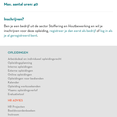
Max. aantal uren: 40
Inschrijven?
Ben je een bedrijf uit de sector Stoffering en Houtbewerking en wil je
inschrijven voor deze opleiding,
registreer je dan eerst als bedrijf
of
log in als
je al geregistreerd bent
.
OPLEIDINGEN
Arbeidsdeal en individueel opleidingsrecht
Opleidingsplanning
Interne opleidingen
Externe opleidingen
Online opleidingen
Opleidingen voor bedienden
Kalender
Opleiding werkzoekenden
Vlaams opleidingsverlof
Evaluatietool
HR ADVIES
HR Projecten
Beeldwoordenboeken
Instroom