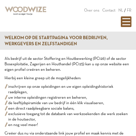
Over ons
Contact
NL
/
FR
WELKOM OP DE STARTPAGINA VOOR BEDRIJVEN,
WERKGEVERS EN ZELFSTANDIGEN
Als bedrijf uit de sector Stoffering en Houtbewerking (PC126) of de sector
Bosexploitatie, Zagerijen en Houthandel (PC125) kan u op onze website een
eigen profiel creëren en beheren.
Hierbij een kleine greep uit de mogelijkheden:
inschrijven op onze opleidingen en uw eigen opleidingshistoriek
raadplegen,
uw interne opleidingen registreren en beheren,
de leeftijdspiramide van uw bedrijf in één klik visualiseren,
een direct raadpleegbare sociale balans,
exclusieve toegang tot de databank van werkzoekenden die werk zoeken
in de houtsector,
en nog veel meer!
Creëer dus nu via onderstaande link jouw profiel en maak kennis met de