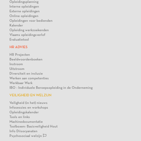
Opleidingsplanning
Interne opleidingen
Externe opleidingen
Online opleidingen
Opleidingen voor bedienden
Kalender
Opleiding werkzoekenden
Vlaams opleidingsverlof
Evaluatietool
HR ADVIES
HR Projecten
Beeldwoordenboeken
Instroom
Uitstroom
Diversiteit en inclusie
Werken aan competenties
Werkbaar Werk
IBO - Individuele Beroepsopleiding in de Onderneming
VEILIGHEID EN WELZIJN
Veiligheid (in het) nieuws
Infosessies en workshops
Opleidingskalender
Tools en links
Machinedocumentatie
Toolboxen: Basisveiligheid Hout
Info Diisocyanaten
Psychosociaal welzijn