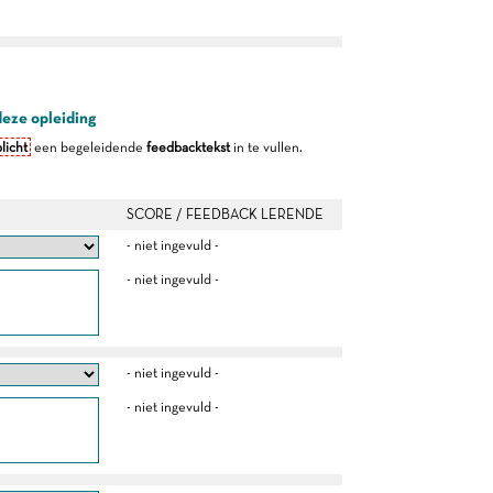
deze opleiding
licht
een begeleidende
feedbacktekst
in te vullen.
SCORE / FEEDBACK LERENDE
- niet ingevuld -
- niet ingevuld -
- niet ingevuld -
- niet ingevuld -