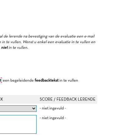
zal de lerende na bevestiging van de evaluatie een e-mail
in te vullen. Wenst u enkel een evaluatie in te vullen en
e
niet
in te vullen.
t
een begeleidende
feedbacktekst
in te vullen
CK
SCORE / FEEDBACK LERENDE
- niet ingevuld -
- niet ingevuld -