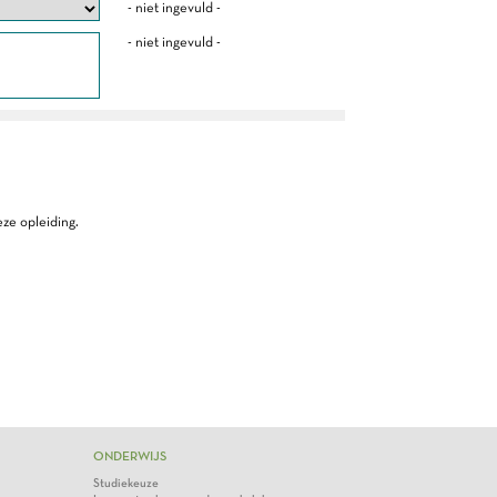
- niet ingevuld -
- niet ingevuld -
ze opleiding.
ONDERWIJS
Studiekeuze