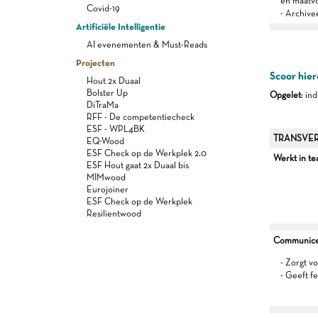
en maatvo
Covid-19
- Archive
Artificiële Intelligentie
AI evenementen & Must-Reads
Projecten
Scoor hier
Hout 2x Duaal
Bolster Up
Opgelet
: in
DiTraMa
RFF - De competentiecheck
ESF - WPL4BK
TRANSVER
EQ-Wood
ESF Check op de Werkplek 2.0
Werkt in t
ESF Hout gaat 2x Duaal bis
MIMwood
Eurojoiner
ESF Check op de Werkplek
Resilientwood
Communiceer
- Zorgt v
- Geeft f