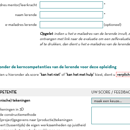
dres mentor/leerkracht
*
naam lerende
*
e-mailadres lerende
(optioneel)
Opgelet
: indien u het e-mailadres van de lerende invult, 
ontvangen met link naar de evaluatie om een zelfevaluatie 
af te drukken, dan dient u het e-mailadres van de lerend
onder de kerncompetenties van de lerende voor deze opleiding
dien u hieronder als score "
kan het niet
" of "
kan het met hulp
" kiest, dient u
verplich
PETENTIE
UW SCORE / FEEDBA
nische) tekeningen
ekeningen in 3D
 de constructiemethode
t (project)gegevens naar (productie)tekeningen
eert (tussentijds) de eigen werkzaamheden op juistheid