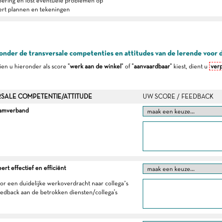
ering en lost eventuele problemen op
ert plannen en tekeningen
onder de transversale competenties en attitudes van de lerende voor 
dien u hieronder als score "
werk aan de winkel
" of "
aanvaardbaar
" kiest, dient u
verp
SALE COMPETENTIE/ATTITUDE
UW SCORE / FEEDBACK
eamverband
t effectief en efficiënt
oor een duidelijke werkoverdracht naar collega’s
eedback aan de betrokken diensten/collega's