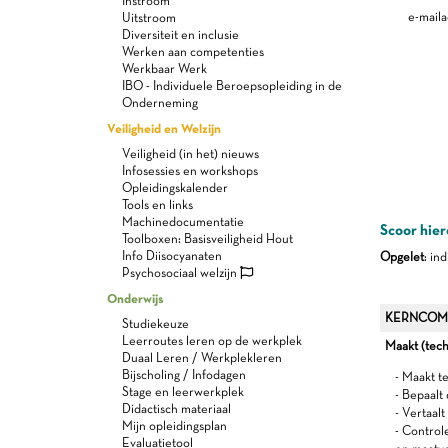
Instroom
e-maila
Uitstroom
Diversiteit en inclusie
Werken aan competenties
Werkbaar Werk
IBO - Individuele Beroepsopleiding in de
Onderneming
Veiligheid en Welzijn
Veiligheid (in het) nieuws
Infosessies en workshops
Opleidingskalender
Tools en links
Machinedocumentatie
Scoor hier
Toolboxen: Basisveiligheid Hout
Info Diisocyanaten
Opgelet
: in
Psychosociaal welzijn
Onderwijs
KERNCOM
Studiekeuze
Leerroutes leren op de werkplek
Maakt (tech
Duaal Leren / Werkplekleren
Bijscholing / Infodagen
- Maakt t
Stage en leerwerkplek
- Bepaalt
Didactisch materiaal
- Vertaal
Mijn opleidingsplan
- Control
Evaluatietool