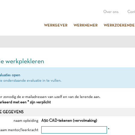
Over ons
Cont
WERKGEVER
WERKNEMER
WERKZOEKENDE
ie werkplekleren
aluatie: open
e onderstaande evaluatie in te vullen.
r zonodig de e-mailadressen van uzelf en van de lerende aan.
keerd met een * zijn verplicht
E GEGEVENS
naam opleiding
A50 CAD-tekenen (vervolmaking)
aam mentor/leerkracht
*