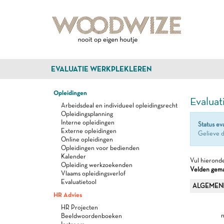
EVALUATIE WERKPLEKLEREN
Opleidingen
Evaluat
Arbeidsdeal en individueel opleidingsrecht
Opleidingsplanning
Interne opleidingen
Status ev
Externe opleidingen
Gelieve d
Online opleidingen
Opleidingen voor bedienden
Kalender
Vul hieronde
Opleiding werkzoekenden
Velden gemar
Vlaams opleidingsverlof
Evaluatietool
ALGEMEN
HR Advies
HR Projecten
n
Beeldwoordenboeken