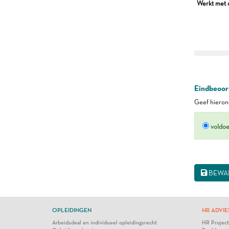
Werkt met o
Eindbeoord
Geef hierond
voldo
BEWA
OPLEIDINGEN
HR ADVIE
Arbeidsdeal en individueel opleidingsrecht
HR Projec