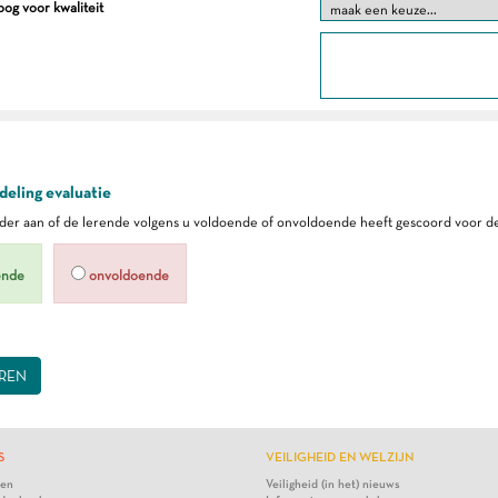
og voor kwaliteit
eling evaluatie
er aan of de lerende volgens u voldoende of onvoldoende heeft gescoord voor de
ende
onvoldoende
REN
S
VEILIGHEID EN WELZIJN
ten
Veiligheid (in het) nieuws