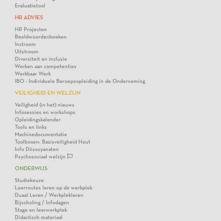
Evaluatietool
HR ADVIES
HR Projecten
Beeldwoordenboeken
Instroom
Uitstroom
Diversiteit en inclusie
Werken aan competenties
Werkbaar Werk
IBO - Individuele Beroepsopleiding in de Onderneming
VEILIGHEID EN WELZIJN
Veiligheid (in het) nieuws
Infosessies en workshops
Opleidingskalender
Tools en links
Machinedocumentatie
Toolboxen: Basisveiligheid Hout
Info Diisocyanaten
Psychosociaal welzijn
ONDERWIJS
Studiekeuze
Leerroutes leren op de werkplek
Duaal Leren / Werkplekleren
Bijscholing / Infodagen
Stage en leerwerkplek
Didactisch materiaal