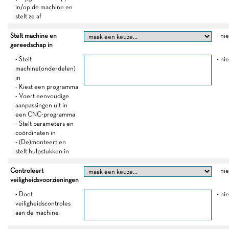
in/op de machine en
stelt ze af
Stelt machine en
- ni
gereedschap in
- Stelt
- ni
machine(onderdelen)
in
- Kiest een programma
- Voert eenvoudige
aanpassingen uit in
een CNC-programma
- Stelt parameters en
coördinaten in
- (De)monteert en
stelt hulpstukken in
Controleert
- ni
veiligheidsvoorzieningen
- Doet
- ni
veiligheidscontroles
aan de machine