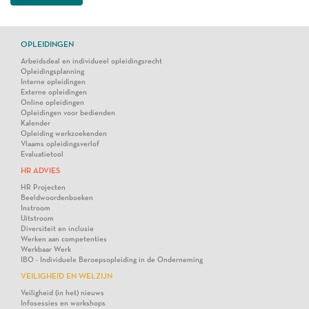
OPLEIDINGEN
Arbeidsdeal en individueel opleidingsrecht
Opleidingsplanning
Interne opleidingen
Externe opleidingen
Online opleidingen
Opleidingen voor bedienden
Kalender
Opleiding werkzoekenden
Vlaams opleidingsverlof
Evaluatietool
HR ADVIES
HR Projecten
Beeldwoordenboeken
Instroom
Uitstroom
Diversiteit en inclusie
Werken aan competenties
Werkbaar Werk
IBO - Individuele Beroepsopleiding in de Onderneming
VEILIGHEID EN WELZIJN
Veiligheid (in het) nieuws
Infosessies en workshops