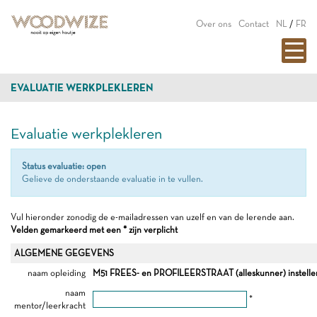
Over ons
Contact
NL
/
FR
EVALUATIE WERKPLEKLEREN
Evaluatie werkplekleren
Status evaluatie: open
Gelieve de onderstaande evaluatie in te vullen.
Vul hieronder zonodig de e-mailadressen van uzelf en van de lerende aan.
Velden gemarkeerd met een * zijn verplicht
ALGEMENE GEGEVENS
naam opleiding
M51 FREES- en PROFILEERSTRAAT (alleskunner) instelle
naam
*
mentor/leerkracht