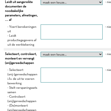
Leidt uit aangereikte
- ni
documenten de
noodzakelijke
parameters, afmetingen,
… af
- Voert berekeningen
- ni
uit
- Leidt
productiegegevens af
uit de werktekening
Selecteert, controleert,
- ni
monteert en vervangt
(snij)gereedschappen
- Selecteert
- ni
(snij-)gereedschappen
i.f.v. de uit te voeren
bewerking
- Stelt verspaningssets
samen
- Controleert
(snij)gereedschappen
- (De)monteert
(snij)gereedschappen