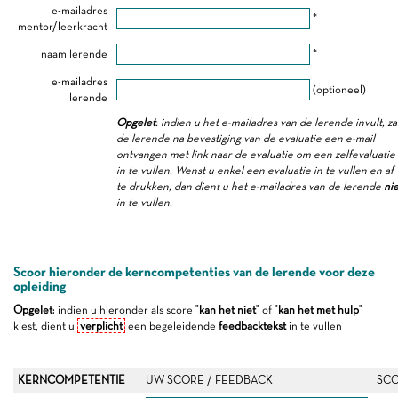
e-mailadres
*
mentor/leerkracht
naam lerende
*
e-mailadres
(optioneel)
lerende
Opgelet
: indien u het e-mailadres van de lerende invult, za
de lerende na bevestiging van de evaluatie een e-mail
ontvangen met link naar de evaluatie om een zelfevaluatie
in te vullen. Wenst u enkel een evaluatie in te vullen en af
te drukken, dan dient u het e-mailadres van de lerende
nie
in te vullen.
Scoor hieronder de kerncompetenties van de lerende voor deze
opleiding
Opgelet
: indien u hieronder als score "
kan het niet
" of "
kan het met hulp
"
kiest, dient u
verplicht
een begeleidende
feedbacktekst
in te vullen
KERNCOMPETENTIE
UW SCORE / FEEDBACK
SCO