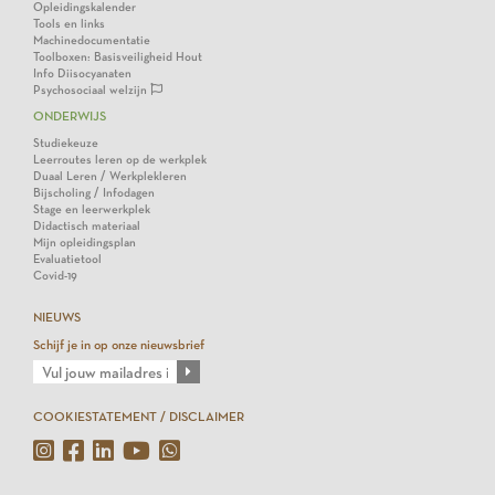
Opleidingskalender
Tools en links
Machinedocumentatie
Toolboxen: Basisveiligheid Hout
Info Diisocyanaten
Psychosociaal welzijn
ONDERWIJS
Studiekeuze
Leerroutes leren op de werkplek
Duaal Leren / Werkplekleren
Bijscholing / Infodagen
Stage en leerwerkplek
Didactisch materiaal
Mijn opleidingsplan
Evaluatietool
Covid-19
NIEUWS
Schijf je in op onze nieuwsbrief
COOKIESTATEMENT / DISCLAIMER