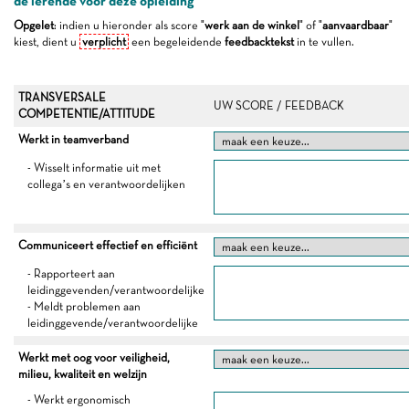
de lerende voor deze opleiding
Opgelet
: indien u hieronder als score "
werk aan de winkel
" of "
aanvaardbaar
"
kiest, dient u
verplicht
een begeleidende
feedbacktekst
in te vullen.
TRANSVERSALE
UW SCORE / FEEDBACK
COMPETENTIE/ATTITUDE
Werkt in teamverband
- Wisselt informatie uit met
collega’s en verantwoordelijken
Communiceert effectief en efficiënt
- Rapporteert aan
leidinggevenden/verantwoordelijke
- Meldt problemen aan
leidinggevende/verantwoordelijke
Werkt met oog voor veiligheid,
milieu, kwaliteit en welzijn
- Werkt ergonomisch