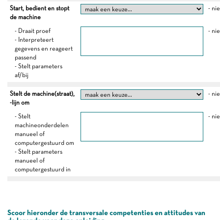
Start, bedient en stopt
- ni
de machine
- Draait proef
- ni
- Interpreteert
gegevens en reageert
passend
- Stelt parameters
af/bij
Stelt de machine(straat),
- ni
-lijn om
- Stelt
- ni
machineonderdelen
manueel of
computergestuurd om
- Stelt parameters
manueel of
computergestuurd in
Scoor hieronder de transversale competenties en attitudes van