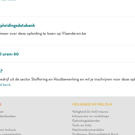
pleidingsdatabank
eer over deze opleiding te lezen op Vlaanderen.be
l uren: 60
n?
edrijf uit de sector Stoffering en Houtbewerking en wil je inschrijven voor deze op
d bent
.
S
VEILIGHEID EN WELZIJN
ten
Veiligheid (in het) nieuws
denboeken
Infosessies en workshops
Opleidingskalender
Tools en links
 en inclusie
Machinedocumentatie
n competenties
Toolboxen: Basisveiligheid Hout