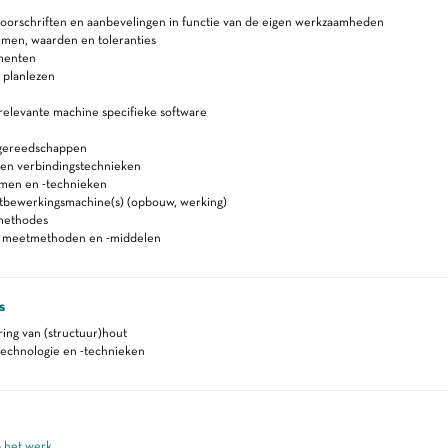
voorschriften en aanbevelingen in functie van de eigen werkzaamheden
rmen, waarden en toleranties
menten
 planlezen
relevante machine specifieke software
gereedschappen
 en verbindingstechnieken
men en -technieken
tbewerkingsmachine(s) (opbouw, werking)
methodes
n meetmethoden en -middelen
s
ring van (structuur)hout
technologie en -technieken
p het werk