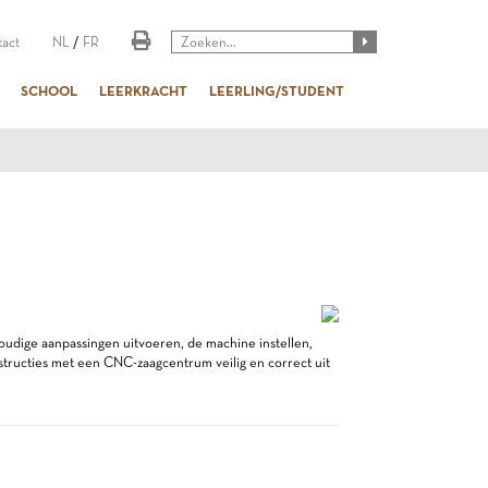
act
NL
/
FR
SCHOOL
LEERKRACHT
LEERLING/STUDENT
oudige aanpassingen uitvoeren, de machine instellen,
ructies met een CNC-zaagcentrum veilig en correct uit