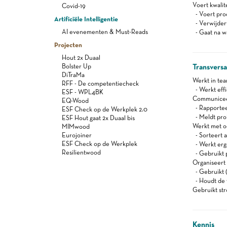
Voert kwalite
Covid-19
- Voert prod
Artificiële Intelligentie
- Verwijdert
AI evenementen & Must-Reads
- Gaat na wa
Projecten
Hout 2x Duaal
Bolster Up
Transvers
DiTraMa
Werkt in te
RFF - De competentiecheck
- Werkt effi
ESF - WPL4BK
Communiceert
EQ-Wood
- Rapportee
ESF Check op de Werkplek 2.0
- Meldt pro
ESF Hout gaat 2x Duaal bis
Werkt met oog
MIMwood
Eurojoiner
- Sorteert a
ESF Check op de Werkplek
- Werkt er
Resilientwood
- Gebruikt 
Organiseert z
- Gebruikt (
- Houdt de 
Gebruikt st
Kennis