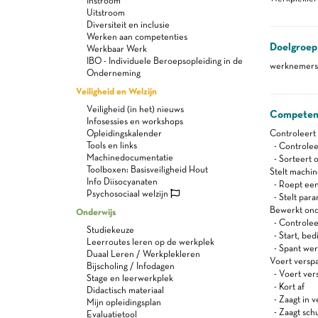
Instroom
Uitstroom
Diversiteit en inclusie
Werken aan competenties
Doelgroep
Werkbaar Werk
IBO - Individuele Beroepsopleiding in de
werknemers 
Onderneming
Veiligheid en Welzijn
Veiligheid (in het) nieuws
Competen
Infosessies en workshops
Opleidingskalender
Controleert 
Tools en links
- Controleer
Machinedocumentatie
- Sorteert o
Toolboxen: Basisveiligheid Hout
Stelt machi
Info Diisocyanaten
- Roept ee
Psychosociaal welzijn
- Stelt para
Bewerkt ond
Onderwijs
- Controleer
Studiekeuze
- Start, bed
Leerroutes leren op de werkplek
- Spant wer
Duaal Leren / Werkplekleren
Voert versp
Bijscholing / Infodagen
- Voert ver
Stage en leerwerkplek
- Kort af
Didactisch materiaal
- Zaagt in v
Mijn opleidingsplan
- Zaagt sch
Evaluatietool