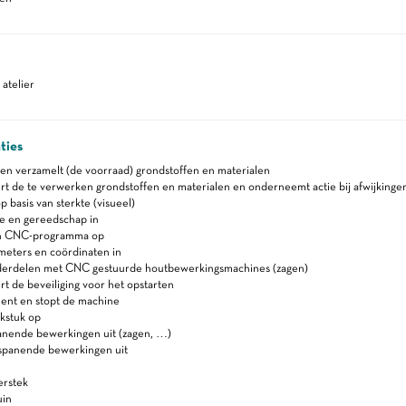
atelier
ties
en verzamelt (de voorraad) grondstoffen en materialen
t de te verwerken grondstoffen en materialen en onderneemt actie bij afwijkinge
p basis van sterkte (visueel)
ne en gereedschap in
n CNC-programma op
meters en coördinaten in
erdelen met CNC gestuurde houtbewerkingsmachines (zagen)
t de beveiliging voor het opstarten
ient en stopt de machine
kstuk op
anende bewerkingen uit (zagen, …)
spanende bewerkingen uit
erstek
uin