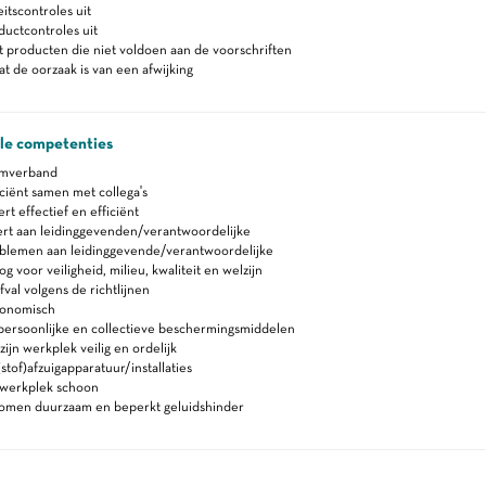
itscontroles uit
uctcontroles uit
 producten die niet voldoen aan de voorschriften
t de oorzaak is van een afwijking
ale competenties
amverband
ciënt samen met collega's
 effectief en efficiënt
rt aan leidinggevenden/verantwoordelijke
blemen aan leidinggevende/verantwoordelijke
 voor veiligheid, milieu, kwaliteit en welzijn
fval volgens de richtlijnen
gonomisch
persoonlijke en collectieve beschermingsmiddelen
ijn werkplek veilig en ordelijk
stof)afzuigapparatuur/installaties
werkplek schoon
romen duurzaam en beperkt geluidshinder