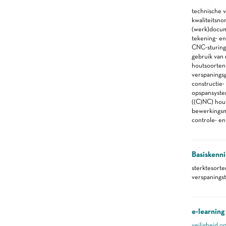
technische 
kwaliteitsno
(werk)docu
tekening- en
CNC-sturing
gebruik van 
houtsoorten
verspanings
constructie-
opspansyste
((C)NC) hou
bewerkings
controle- e
Basiskenni
sterktesorte
verspanings
e-learning
veiligheid o