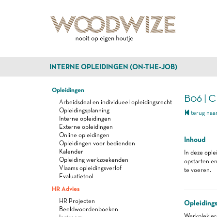
INTERNE OPLEIDINGEN (ON-THE-JOB)
Opleidingen
B06 |
Arbeidsdeal en individueel opleidingsrecht
Opleidingsplanning
terug naar
Interne opleidingen
Externe opleidingen
Online opleidingen
Inhoud
Opleidingen voor bedienden
Kalender
In deze ople
Opleiding werkzoekenden
opstarten e
Vlaams opleidingsverlof
te voeren.
Evaluatietool
HR Advies
HR Projecten
Opleiding
Beeldwoordenboeken
Werkplekle