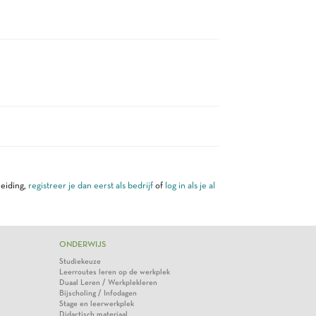
leiding,
registreer je dan eerst als bedrijf
of
log in als je al
ONDERWIJS
Studiekeuze
Leerroutes leren op de werkplek
Duaal Leren / Werkplekleren
Bijscholing / Infodagen
Stage en leerwerkplek
Didactisch materiaal