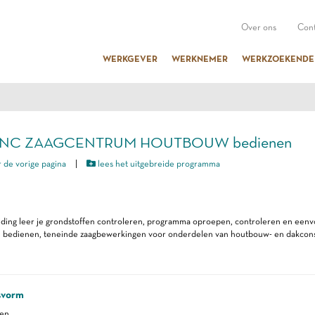
Over ons
Cont
WERKGEVER
WERKNEMER
WERKZOEKENDE
 CNC ZAAGCENTRUM HOUTBOUW bedienen
 de vorige pagina
|
lees het uitgebreide programma
iding leer je grondstoffen controleren, programma oproepen, controleren en eenv
n bedienen, teneinde zaagbewerkingen voor onderdelen van houtbouw- en dakconst
svorm
ren