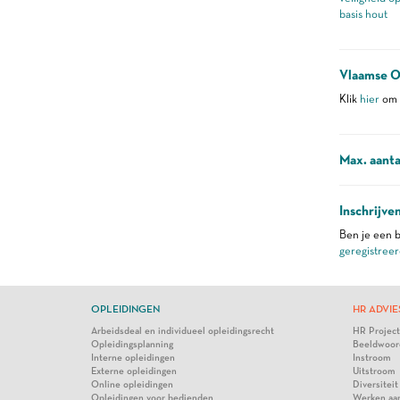
basis hout
Vlaamse O
Klik
hier
om m
Max. aanta
Inschrijve
Ben je een b
geregistreer
OPLEIDINGEN
HR ADVIE
Arbeidsdeal en individueel opleidingsrecht
HR Projec
Opleidingsplanning
Beeldwoor
Interne opleidingen
Instroom
Externe opleidingen
Uitstroom
Online opleidingen
Diversiteit
Opleidingen voor bedienden
Werken aa