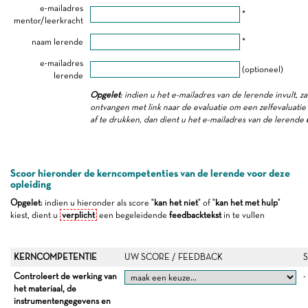
e-mailadres
*
mentor/leerkracht
naam lerende
*
e-mailadres
(optioneel)
lerende
Opgelet
: indien u het e-mailadres van de lerende invult, z
ontvangen met link naar de evaluatie om een zelfevaluatie i
af te drukken, dan dient u het e-mailadres van de lerende
Scoor hieronder de kerncompetenties van de lerende voor deze
opleiding
Opgelet
: indien u hieronder als score "
kan het niet
" of "
kan het met hulp
"
kiest, dient u
verplicht
een begeleidende
feedbacktekst
in te vullen
KERNCOMPETENTIE
UW SCORE / FEEDBACK
Controleert de werking van
-
het materiaal, de
instrumentengegevens en