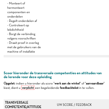
- Monteert of
hermonteert
componenten en
onderdelen
- Regelt onderdelen af
- Controleert op
lekdichtheid
- Borgt de verbinding
volgens voorschriften
- Draait proef in overleg
met de gebruikers van de
machine of installatie
Scoor hieronder de transversale competenties en attitudes van
de lerende voor deze opleiding
Opgelet
: indien u hieronder als score "
werk aan de winkel
" of "
aanvaardbaar
"
kiest, dient u
verplicht
een begeleidende
feedbacktekst
in te vullen.
TRANSVERSALE
UW SCORE / FEEDBACK
COMPETENTIE/ATTITUDE