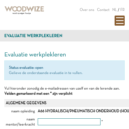
Over ons
Contact
NL
/
FR
EVALUATIE WERKPLEKLEREN
Evaluatie werkplekleren
Status evaluatie: open
Gelieve de onderstaande evaluatie in te vullen.
Vul hieronder zonodig de e-mailadressen van uzelf en van de lerende aan.
Velden gemarkeerd met een * zijn verplicht
ALGEMENE GEGEVENS
naam opleiding
A66 HYDRALISCH/PNEUMATISCH ONDERHOUD (HOUTB
naam
*
mentor/leerkracht