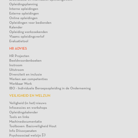
Opleidingsplanning
Interne opleidingen
Externe opleidingen
Online opleidingen
Opleidingen voor bedienden
Kalender
Opleiding werkzoekenden
Vlaams opleidingsverlof
Evaluatietool
HR ADVIES
HR Projecten
Beeldwoordenboeken
Instroom
Uitstroom
Diversiteit en inclusie
Werken aan competenties
Werkbaar Werk
IBO - Individuele Beroepsopleiding in de Onderneming
VEILIGHEID EN WELZIJN
Veiligheid (in het) nieuws
Infosessies en workshops
Opleidingskalender
Tools en links
Machinedocumentatie
Toolboxen: Basisveiligheid Hout
Info Diisocyanaten
Psychosociaal welzijn