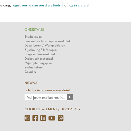
leiding,
registreer je dan eerst als bedrijf
of
log in als je al
ONDERWIJS
Studiekeuze
Leerroutes leren op de werkplek
Duaal Leren / Werkplekleren
Bijscholing / Infodagen
Stage en leerwerkplek
Didactisch materiaal
Mijn opleidingsplan
Evaluatietool
Covid-19
NIEUWS
Schijf je in op onze nieuwsbrief
COOKIESTATEMENT / DISCLAIMER