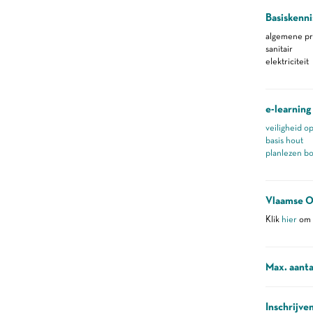
Basiskenni
algemene pr
sanitair
elektriciteit
e-learning
veiligheid o
basis hout
planlezen b
Vlaamse O
Klik
hier
om m
Max. aanta
Inschrijve