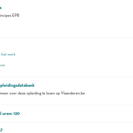
s
incipes EPB
p het werk
ouw
pleidingsdatabank
eer over deze opleiding te lezen op Vlaanderen.be
l uren: 120
n?