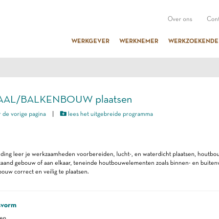
Over ons
Cont
WERKGEVER
WERKNEMER
WERKZOEKENDE
PAAL/BALKENBOUW plaatsen
 de vorige pagina
|
lees het uitgebreide programma
iding leer je werkzaamheden voorbereiden, lucht-, en waterdicht plaatsen, houtb
taand gebouw of aan elkaar, teneinde houtbouwelementen zoals binnen- en buiten
ouw correct en veilig te plaatsen.
svorm
ren