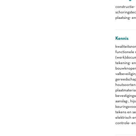
constructie-
schoringste
plaatsing- e
Kennis
kwaliteitsno
functionele
(werk)docu
tekening- en
bouwknope
valbeveiligin
gereedscha
houtsoorten
plaatmateria
bevestiging
aanslag-, hi
keuringsvoor
tekens en se
elektrisch 
controle- e