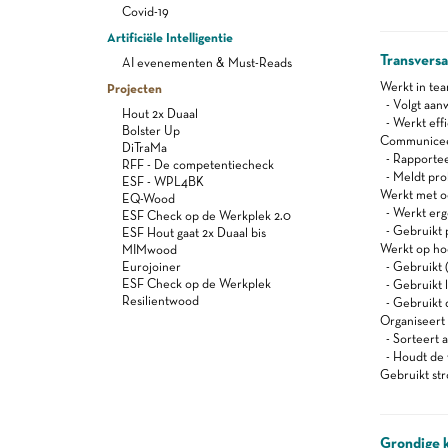
Covid-19
Artificiële Intelligentie
Transvers
AI evenementen & Must-Reads
Werkt in te
Projecten
- Volgt aanw
Hout 2x Duaal
- Werkt effi
Bolster Up
Communiceert
DiTraMa
- Rapportee
RFF - De competentiecheck
- Meldt pro
ESF - WPL4BK
Werkt met oog
EQ-Wood
- Werkt er
ESF Check op de Werkplek 2.0
- Gebruikt 
ESF Hout gaat 2x Duaal bis
Werkt op ho
MIMwood
Eurojoiner
- Gebruikt (
ESF Check op de Werkplek
- Gebruikt l
Resilientwood
- Gebruikt d
Organiseert z
- Sorteert a
- Houdt de 
Gebruikt st
Grondige 