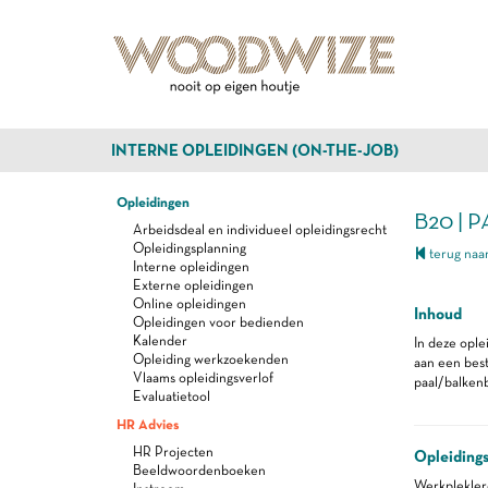
INTERNE OPLEIDINGEN (ON-THE-JOB)
Opleidingen
B20 | 
Arbeidsdeal en individueel opleidingsrecht
Opleidingsplanning
terug naar
Interne opleidingen
Externe opleidingen
Online opleidingen
Inhoud
Opleidingen voor bedienden
Kalender
In deze ople
Opleiding werkzoekenden
aan een bes
Vlaams opleidingsverlof
paal/balkenb
Evaluatietool
HR Advies
HR Projecten
Opleiding
Beeldwoordenboeken
Werkplekle