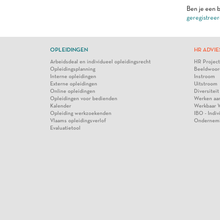
Ben je een b
geregistreer
OPLEIDINGEN
HR ADVIE
Arbeidsdeal en individueel opleidingsrecht
HR Projec
Opleidingsplanning
Beeldwoor
Interne opleidingen
Instroom
Externe opleidingen
Uitstroom
Online opleidingen
Diversiteit
Opleidingen voor bedienden
Werken aa
Kalender
Werkbaar 
Opleiding werkzoekenden
IBO - Indi
Vlaams opleidingsverlof
Ondernem
Evaluatietool