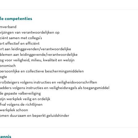
ale competenties
amverband
ijzingen van verantwoordelijken op
ciënt samen met collega's
 effectief en efficiënt
rt aan leidinggevenden/verantwoordelijke
blemen aan leidinggevende/verantwoordelijke
 voor veiligheid, milieu, kwaliteit en welzijn
gonomisch
persoonlijke en collectieve beschermingsmiddelen
ogte
rol)steigers volgens instructies en veiligheidsvoorschriften
adders volgens instructies en veiligheidsregels als toegangsmiddel
e gepaste valbeveiliging
ijn werkplek veilig en ordelijk
fval volgens de richtlijnen
werkplek schoon
romen duurzaam en beperkt geluidshinder
kennis