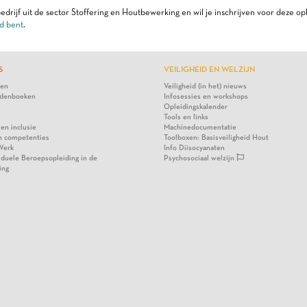
edrijf uit de sector Stoffering en Houtbewerking en wil je inschrijven voor deze op
d bent
.
S
VEILIGHEID EN WELZIJN
ten
Veiligheid (in het) nieuws
denboeken
Infosessies en workshops
Opleidingskalender
Tools en links
 en inclusie
Machinedocumentatie
n competenties
Toolboxen: Basisveiligheid Hout
Werk
Info Diisocyanaten
viduele Beroepsopleiding in de
Psychosociaal welzijn
ing