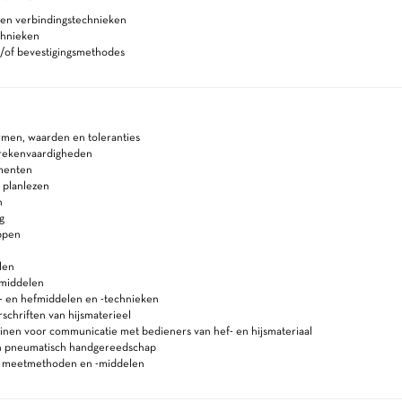
 en verbindingstechnieken
chnieken
n/of bevestigingsmethodes
rmen, waarden en toleranties
 rekenvaardigheden
menten
 planlezen
n
g
ppen
len
smiddelen
js- en hefmiddelen en -technieken
schriften van hijsmaterieel
inen voor communicatie met bedieners van hef- en hijsmateriaal
en pneumatisch handgereedschap
n meetmethoden en -middelen