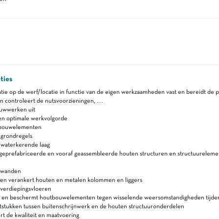
ties
uatie op de werf/locatie in functie van de eigen werkzaamheden vast en bereidt de p
n controleert de nutsvoorzieningen, …
uwwerken uit
en optimale werkvolgorde
tbouwelementen
 grondregels
 waterkerende laag
 geprefabriceerde en vooraf geassembleerde houten structuren en structuureleme
 wanden
en verankert houten en metalen kolommen en liggers
verdiepingsvloeren
 en beschermt houtbouwelementen tegen wisselende weersomstandigheden tijde
tstukken tussen buitenschrijnwerk en de houten structuuronderdelen
t de kwaliteit en maatvoering