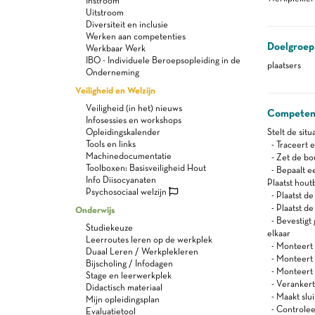
Instroom
Uitstroom
Diversiteit en inclusie
Werken aan competenties
Doelgroep
Werkbaar Werk
IBO - Individuele Beroepsopleiding in de
plaatsers
Onderneming
Veiligheid en Welzijn
Veiligheid (in het) nieuws
Competen
Infosessies en workshops
Opleidingskalender
Stelt de sit
Tools en links
- Traceert e
Machinedocumentatie
- Zet de bo
Toolboxen: Basisveiligheid Hout
- Bepaalt e
Info Diisocyanaten
Plaatst hou
Psychosociaal welzijn
- Plaatst de
- Plaatst de
Onderwijs
- Bevestigt
Studiekeuze
elkaar
Leerroutes leren op de werkplek
- Monteert
Duaal Leren / Werkplekleren
- Monteert 
Bijscholing / Infodagen
- Monteert 
Stage en leerwerkplek
- Verankert
Didactisch materiaal
- Maakt slui
Mijn opleidingsplan
- Controleer
Evaluatietool