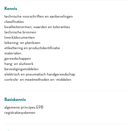
Kennis
technische voorschriften en aanbevelingen
classificaties
kwaliteitsnormen, waarden en toleranties
technische bronnen
(werk)documenten
tekening- en planlezen
etikettering en productidentificatie
materialen
gereedschappen
hang- en sluitwerk
bevestigingsmiddelen
elektrisch en pneumatisch handgereedschap
controle- en meetmethoden en -middelen
Basiskennis
algemene principes EPB
registratiesystemen