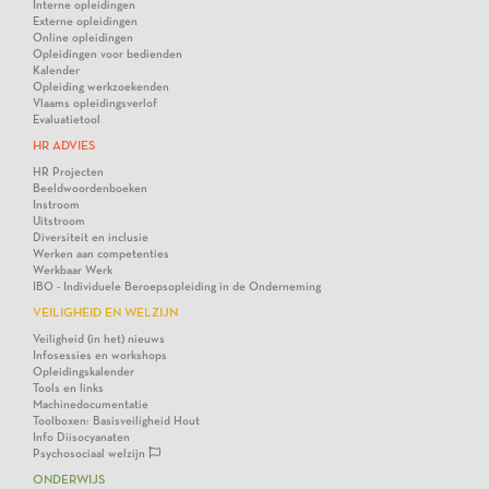
Interne opleidingen
Externe opleidingen
Online opleidingen
Opleidingen voor bedienden
Kalender
Opleiding werkzoekenden
Vlaams opleidingsverlof
Evaluatietool
HR ADVIES
HR Projecten
Beeldwoordenboeken
Instroom
Uitstroom
Diversiteit en inclusie
Werken aan competenties
Werkbaar Werk
IBO - Individuele Beroepsopleiding in de Onderneming
VEILIGHEID EN WELZIJN
Veiligheid (in het) nieuws
Infosessies en workshops
Opleidingskalender
Tools en links
Machinedocumentatie
Toolboxen: Basisveiligheid Hout
Info Diisocyanaten
Psychosociaal welzijn
ONDERWIJS