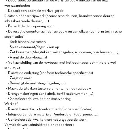
- Beoordeelt de situatie van de werf/ruwbouw functie van de eigen
werkzaamheden
- Bepaalt een optimale werkvolgorde
Plaatst binnenschrijnwerk (acoustische deuren, brandwerende deuren,
inbraakwerende deuren, …)
- Bereidt de deuropening voor
- Bevestigt elementen aan de ruwbouw en aan elkaar (conform technische
specificaties)
- Stelt binnenkast samen
- Spiet kassement/dagstukken op
- Zet kassement/dagstukken vast (nagelen, schroeven, opschuimen, …)
- Hangt de deurvleugel af
- Vult aansluiting van de ruwbouw met het deurkader op (minerale wol,
schuim, ..)
- Plaatst de omlijsting (conform technische specificaties)
- Zaagt op maat
- Bevestigt de omlijsting (nagelen, …)
- Maakt sluitstukken tussen elementen en de ruwbouw
- Brengt makeringen aan (labels, certificatienummer, …)
- Controleert de kwaliteit en maatvoering
Werkt af
- Plaatst hanvat/kruk (conform technische specificaties)
- Integreert andere materialen/onderdelen (deurpomp, …)
- Controleert de kwaliteit van het uitgevoerde werk
Vervult de werkadministratie en rapporteert