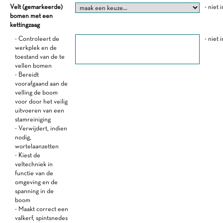
Velt (gemarkeerde)
- niet 
bomen met een
kettingzaag
- Controleert de
- niet 
werkplek en de
toestand van de te
vellen bomen
- Bereidt
voorafgaand aan de
velling de boom
voor door het veilig
uitvoeren van een
stamreiniging
- Verwijdert, indien
nodig,
wortelaanzetten
- Kiest de
veltechniek in
functie van de
omgeving en de
spanning in de
boom
- Maakt correct een
valkerf, spintsnedes