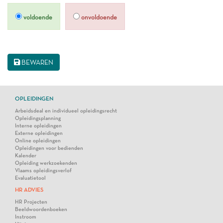
voldoende
onvoldoende
BEWAREN
OPLEIDINGEN
Arbeidsdeal en individueel opleidingsrecht
Opleidingsplanning
Interne opleidingen
Externe opleidingen
Online opleidingen
Opleidingen voor bedienden
Kalender
Opleiding werkzoekenden
Vlaams opleidingsverlof
Evaluatietool
HR ADVIES
HR Projecten
Beeldwoordenboeken
Instroom