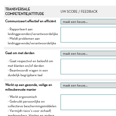
TRANSVERSALE
UW SCORE / FEEDBACK
COMPETENTIE/ATTITUDE
Communiceert effectief en efficiënt
- Rapporteert aan
leidinggevenden/verantwoordelijke
- Meldt problemen aan
leidinggevende/verantwoordelijke
Gaat om met derden
- Gaat respectvol en beleefd om
met klanten en/of derden
- Beantwoordt vragen in een
duidelijk begrijpbare taal
Werkt op een gezonde, veilige en
milieubewuste manier
- Werkt ergonomisch
- Gebruikt persoonlijke en
collectieve beschermingsmiddelen
- Vermijdt risico’s voor zichzelf,
medewerkers, klanten en andere