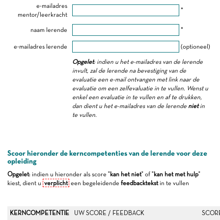
e-mailadres
*
mentor/leerkracht
naam lerende
*
e-mailadres lerende
(optioneel)
Opgelet
: indien u het e-mailadres van de lerende
invult, zal de lerende na bevestiging van de
evaluatie een e-mail ontvangen met link naar de
evaluatie om een zelfevaluatie in te vullen. Wenst u
enkel een evaluatie in te vullen en af te drukken,
dan dient u het e-mailadres van de lerende
niet
in
te vullen.
Scoor hieronder de kerncompetenties van de lerende voor deze
opleiding
Opgelet
: indien u hieronder als score "
kan het niet
" of "
kan het met hulp
"
kiest, dient u
verplicht
een begeleidende
feedbacktekst
in te vullen
KERNCOMPETENTIE
UW SCORE / FEEDBACK
SCOR