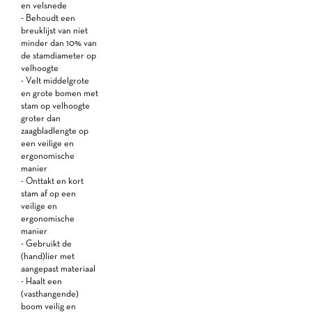
en velsnede
- Behoudt een
breuklijst van niet
minder dan 10% van
de stamdiameter op
velhoogte
- Velt middelgrote
en grote bomen met
stam op velhoogte
groter dan
zaagbladlengte op
een veilige en
ergonomische
manier
- Onttakt en kort
stam af op een
veilige en
ergonomische
manier
- Gebruikt de
(hand)lier met
aangepast materiaal
- Haalt een
(vasthangende)
boom veilig en