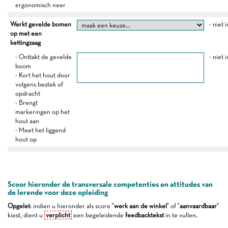
ergonomisch neer
Werkt gevelde bomen
- niet 
op met een
kettingzaag
- Onttakt de gevelde
- niet 
boom
- Kort het hout door
volgens bestek of
opdracht
- Brengt
markeringen op het
hout aan
- Meet het liggend
hout op
Scoor hieronder de transversale competenties en attitudes van
de lerende voor deze opleiding
Opgelet
: indien u hieronder als score "
werk aan de winkel
" of "
aanvaardbaar
"
kiest, dient u
verplicht
een begeleidende
feedbacktekst
in te vullen.