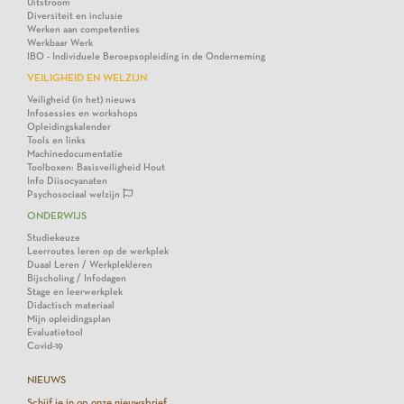
Uitstroom
Diversiteit en inclusie
Werken aan competenties
Werkbaar Werk
IBO - Individuele Beroepsopleiding in de Onderneming
VEILIGHEID EN WELZIJN
Veiligheid (in het) nieuws
Infosessies en workshops
Opleidingskalender
Tools en links
Machinedocumentatie
Toolboxen: Basisveiligheid Hout
Info Diisocyanaten
Psychosociaal welzijn
ONDERWIJS
Studiekeuze
Leerroutes leren op de werkplek
Duaal Leren / Werkplekleren
Bijscholing / Infodagen
Stage en leerwerkplek
Didactisch materiaal
Mijn opleidingsplan
Evaluatietool
Covid-19
NIEUWS
Schijf je in op onze nieuwsbrief