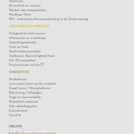
Uitstroom
Diversiteit en inclusie
Werken aan competenties
Werkbaar Werk
IBO - Individuele Beroepsopleiding in de Onderneming
VEILIGHEID EN WELZIJN
Veiligheid (in het) nieuws
Infosessies en workshops
Opleidingskalender
Tools en links
Machinedocumentatie
Toolboxen: Basisveiligheid Hout
Info Diisocyanaten
Psychosociaal welzijn
ONDERWIJS
Studiekeuze
Leerroutes leren op de werkplek
Duaal Leren / Werkplekleren
Bijscholing / Infodagen
Stage en leerwerkplek
Didactisch materiaal
Mijn opleidingsplan
Evaluatietool
Covid-19
NIEUWS
Schijf je in op onze nieuwsbrief