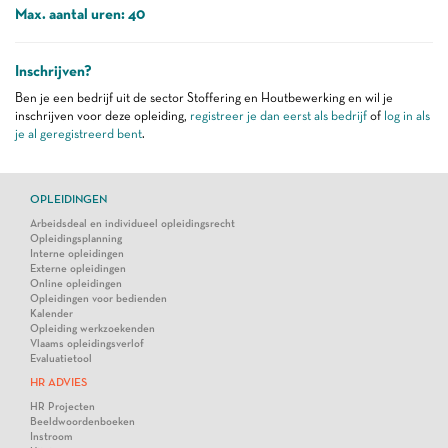
Max. aantal uren: 40
Inschrijven?
Ben je een bedrijf uit de sector Stoffering en Houtbewerking en wil je
inschrijven voor deze opleiding,
registreer je dan eerst als bedrijf
of
log in als
je al geregistreerd bent
.
OPLEIDINGEN
Arbeidsdeal en individueel opleidingsrecht
Opleidingsplanning
Interne opleidingen
Externe opleidingen
Online opleidingen
Opleidingen voor bedienden
Kalender
Opleiding werkzoekenden
Vlaams opleidingsverlof
Evaluatietool
HR ADVIES
HR Projecten
Beeldwoordenboeken
Instroom