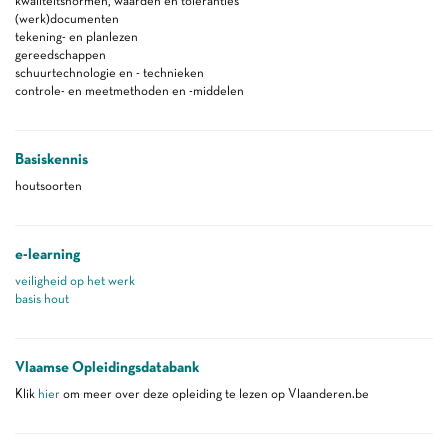
kwaliteitsnormen, waarden en toleranties
(werk)documenten
tekening- en planlezen
gereedschappen
schuurtechnologie en - technieken
controle- en meetmethoden en -middelen
Basiskennis
houtsoorten
e-learning
veiligheid op het werk
basis hout
Vlaamse Opleidingsdatabank
Klik
hier
om meer over deze opleiding te lezen op Vlaanderen.be