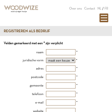
Over ons
Contact
NL
/
FR
REGISTREREN ALS BEDRIJF
Velden gemarkeerd met een * zijn verplicht
naam
*
juridische vorm
*
adres
*
postcode
*
gemeente
*
telefoon
*
e-mail
*
website