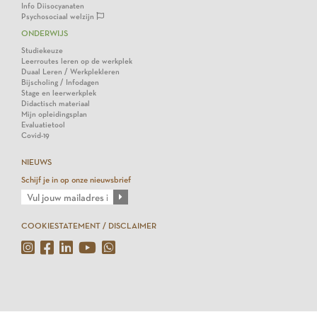
Info Diisocyanaten
Psychosociaal welzijn
ONDERWIJS
Studiekeuze
Leerroutes leren op de werkplek
Duaal Leren / Werkplekleren
Bijscholing / Infodagen
Stage en leerwerkplek
Didactisch materiaal
Mijn opleidingsplan
Evaluatietool
Covid-19
NIEUWS
Schijf je in op onze nieuwsbrief
COOKIESTATEMENT / DISCLAIMER