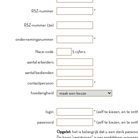
RSZ-nummer
*
RSZ-nummer (2e)
ondernemingsnummer
*
Nace-code
5 cijfers
aantal arbeiders
aantal bedienden
contactpersoon
*
hoedanigheid
login
* (zelf te kiezen, en te on
paswoord
* (zelf te kiezen, en te on
Opgelet
: het is belangrijk dat u een sterk paswoo
De knop "registreren" is pas aanklikbaar wannee