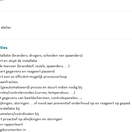
atelier
ties
stallatie (branders, drogers, scheiden van spaanders)
rt en stopt de installatie
e toevoer (brandstof, vezels, spaanders, …)
eert gegevens en reageert passend
t een zo efficiënt mogelijk procesverloop
aanfracties
(geautomatiseerd) proces en stuurt indien nodig bij
roles/controlerondes (curves, temperatuur, …)
 gegevens van beeldschermen, controlepanelen, ...
ijkingen, storingen… of nood aan preventief onderhoud op en reageert op gepast
nstallatie bij
rameters/coördinaten bij
t proactief op afwijkingen en storingen
en rapporteert
lgdocumenten in