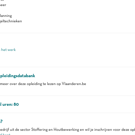
heer
lanning
geltechnieken
p het werk
pleidingsdatabank
eer over deze opleiding te lezen op Vlaanderen.be
l uren: 80
n?
edrijf uit de sector Stoffering en Houtbewerking en wil je inschrijven voor deze op
d bent
.