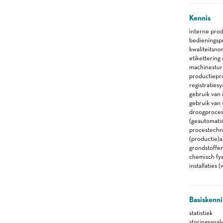
Kennis
interne pro
bedieningsp
kwaliteitsno
etikettering
machinestur
productiepr
registraties
gebruik van 
gebruik van
droogproce
(geautomati
procestechn
(productie)
grondstoffe
chemisch fy
installaties
Basiskenni
statistiek
storingsanal