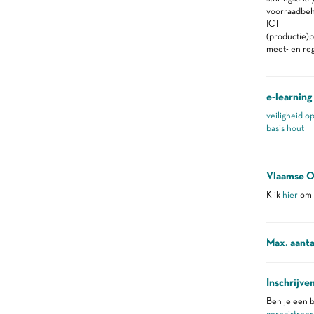
voorraadbe
ICT
(productie)p
meet- en re
e-learning
veiligheid o
basis hout
Vlaamse O
Klik
hier
om m
Max. aanta
Inschrijve
Ben je een b
geregistreer