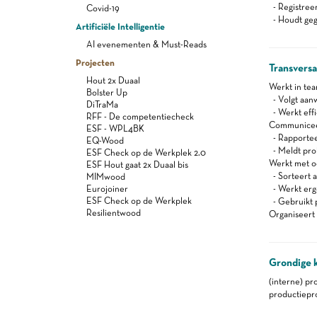
- Registreert
Covid-19
- Houdt gege
Artificiële Intelligentie
AI evenementen & Must-Reads
Projecten
Transvers
Hout 2x Duaal
Werkt in te
Bolster Up
- Volgt aanw
DiTraMa
- Werkt effi
RFF - De competentiecheck
Communiceert
ESF - WPL4BK
- Rapportee
EQ-Wood
- Meldt pro
ESF Check op de Werkplek 2.0
Werkt met oog
ESF Hout gaat 2x Duaal bis
- Sorteert a
MIMwood
Eurojoiner
- Werkt er
ESF Check op de Werkplek
- Gebruikt 
Resilientwood
Organiseert 
Grondige 
(interne) pr
productiepr