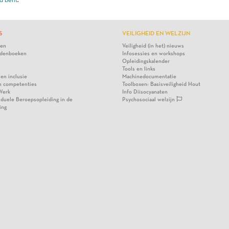
S
VEILIGHEID EN WELZIJN
ten
Veiligheid (in het) nieuws
denboeken
Infosessies en workshops
Opleidingskalender
Tools en links
 en inclusie
Machinedocumentatie
n competenties
Toolboxen: Basisveiligheid Hout
Werk
Info Diisocyanaten
viduele Beroepsopleiding in de
Psychosociaal welzijn
ing