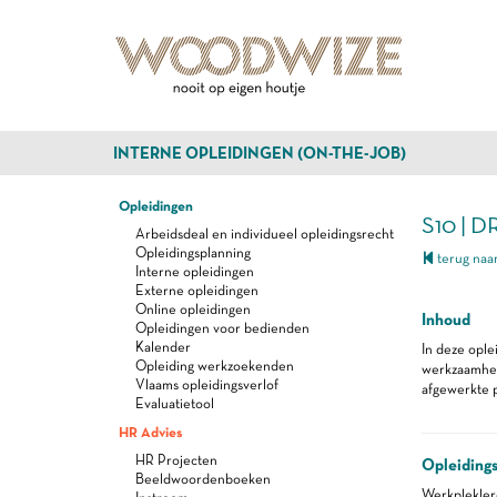
INTERNE OPLEIDINGEN (ON-THE-JOB)
Opleidingen
S10 | 
Arbeidsdeal en individueel opleidingsrecht
Opleidingsplanning
terug naar
Interne opleidingen
Externe opleidingen
Online opleidingen
Inhoud
Opleidingen voor bedienden
Kalender
In deze ople
Opleiding werkzoekenden
werkzaamhede
Vlaams opleidingsverlof
afgewerkte p
Evaluatietool
HR Advies
HR Projecten
Opleiding
Beeldwoordenboeken
Werkplekle