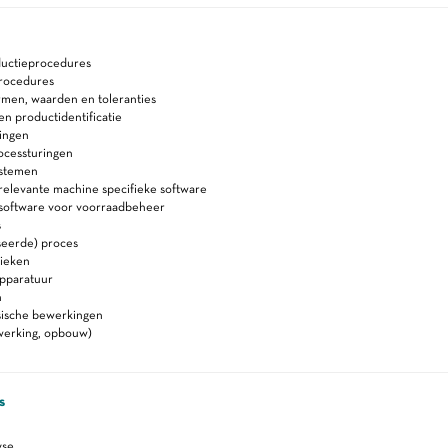
ductieprocedures
rocedures
rmen, waarden en toleranties
 en productidentificatie
ingen
ocessturingen
ystemen
relevante machine specifieke software
 software voor voorraadbeheer
s
seerde) proces
ieken
apparatuur
n
sische bewerkingen
 (werking, opbouw)
s
yse