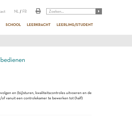
act
NL
/
FR
SCHOOL
LEERKRACHT
LEERLING/STUDENT
/bedienen
volgen en (bij)sturen, kwaliteitscontroles uitvoeren en de
of vanuit een controlekamer te bewerken tot (half)