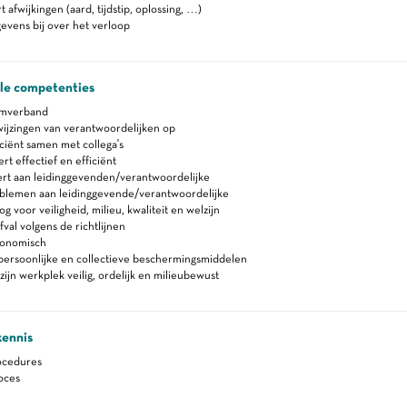
 afwijkingen (aard, tijdstip, oplossing, …)
vens bij over het verloop
ale competenties
amverband
ijzingen van verantwoordelijken op
ciënt samen met collega's
 effectief en efficiënt
rt aan leidinggevenden/verantwoordelijke
blemen aan leidinggevende/verantwoordelijke
 voor veiligheid, milieu, kwaliteit en welzijn
fval volgens de richtlijnen
gonomisch
persoonlijke en collectieve beschermingsmiddelen
zijn werkplek veilig, ordelijk en milieubewust
kennis
ocedures
oces