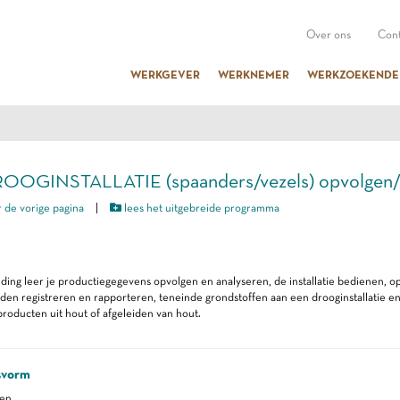
Over ons
Cont
WERKGEVER
WERKNEMER
WERKZOEKENDE
DROOGINSTALLATIE (spaanders/vezels) opvolgen
 de vorige pagina
|
lees het uitgebreide programma
iding leer je productiegegevens opvolgen en analyseren, de installatie bedienen, op
n registreren en rapporteren, teneinde grondstoffen aan een drooginstallatie en/
roducten uit hout of afgeleiden van hout.
svorm
ren