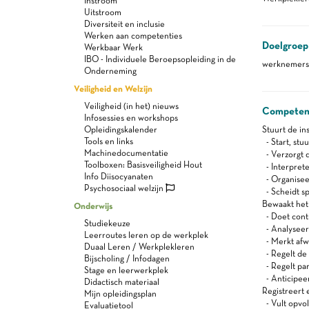
Instroom
Uitstroom
Diversiteit en inclusie
Werken aan competenties
Doelgroep
Werkbaar Werk
IBO - Individuele Beroepsopleiding in de
werknemers 
Onderneming
Veiligheid en Welzijn
Veiligheid (in het) nieuws
Competen
Infosessies en workshops
Opleidingskalender
Stuurt de in
Tools en links
- Start, stuu
Machinedocumentatie
- Verzorgt d
Toolboxen: Basisveiligheid Hout
- Interpret
Info Diisocyanaten
- Organiseer
Psychosociaal welzijn
- Scheidt sp
Bewaakt het 
Onderwijs
- Doet cont
Studiekeuze
- Analyseert
Leerroutes leren op de werkplek
- Merkt afw
Duaal Leren / Werkplekleren
- Regelt de i
Bijscholing / Infodagen
- Regelt pa
Stage en leerwerkplek
- Anticipeer
Didactisch materiaal
Registreert 
Mijn opleidingsplan
- Vult opvo
Evaluatietool