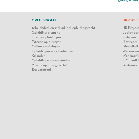
OPLEIDINGEN
HR ADVIE
Arbeidsdeal en individueel opleidingsrecht
HR Projec
Opleidingsplanning
Beeldwoor
Interne opleidingen
Instroom
Externe opleidingen
Uitstroom
Online opleidingen
Diversiteit
Opleidingen voor bedienden
Werken aa
Kalender
Werkbaar 
Opleiding werkzoekenden
IBO - Indi
Vlaams opleidingsverlof
Ondernem
Evaluatietool