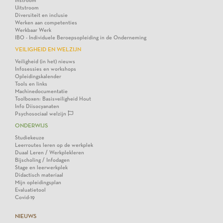
Instroom
Uitstroom
Diversiteit en inclusie
Werken aan competenties
Werkbaar Werk
IBO - Individuele Beroepsopleiding in de Onderneming
VEILIGHEID EN WELZIJN
Veiligheid (in het) nieuws
Infosessies en workshops
Opleidingskalender
Tools en links
Machinedocumentatie
Toolboxen: Basisveiligheid Hout
Info Diisocyanaten
Psychosociaal welzijn
ONDERWIJS
Studiekeuze
Leerroutes leren op de werkplek
Duaal Leren / Werkplekleren
Bijscholing / Infodagen
Stage en leerwerkplek
Didactisch materiaal
Mijn opleidingsplan
Evaluatietool
Covid-19
NIEUWS