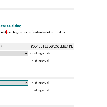
deze opleiding
licht
een begeleidende
feedbacktekst
in te vullen.
CK
SCORE / FEEDBACK LERENDE
- niet ingevuld -
- niet ingevuld -
- niet ingevuld -
- niet ingevuld -