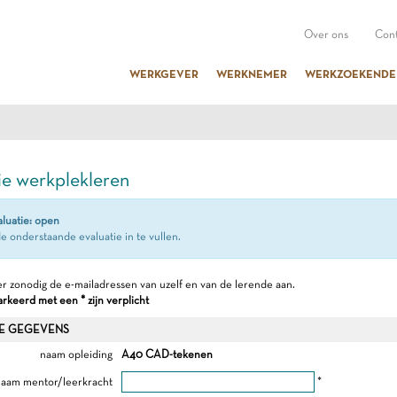
Over ons
Cont
WERKGEVER
WERKNEMER
WERKZOEKENDE
ie werkplekleren
aluatie: open
e onderstaande evaluatie in te vullen.
r zonodig de e-mailadressen van uzelf en van de lerende aan.
keerd met een * zijn verplicht
E GEGEVENS
naam opleiding
A40 CAD-tekenen
aam mentor/leerkracht
*