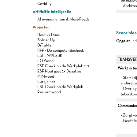
en maatvo
Covid-19
- Archive
Artificiële Intelligentie
AI evenementen & Must-Reads
Projecten
Scoor hier
Hout 2x Duaal
Bolster Up
Opgelet
: in
DiTraMa
RFF - De competentiecheck
ESF - WPL4BK
TRANSVER
EQ-Wood
ESF Check op de Werkplek 2.0
Werkt in t
ESF Hout gaat 2x Duaal bis
MIMwood
- Stemt z
Eurojoiner
andere b
ESF Check op de Werkplek
- Overleg
Resilientwood
tekortko
Communiceer
- Zorgt v
- Geeft f