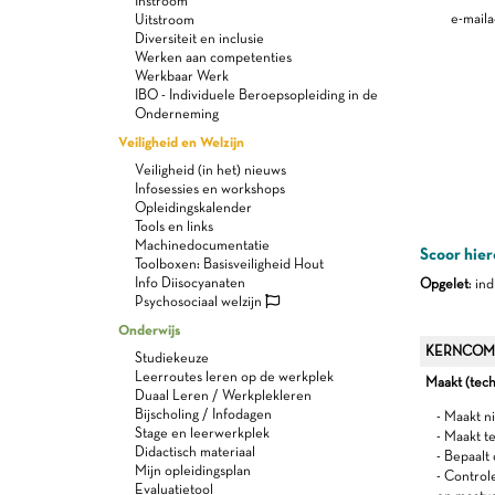
Instroom
e-maila
Uitstroom
Diversiteit en inclusie
Werken aan competenties
Werkbaar Werk
IBO - Individuele Beroepsopleiding in de
Onderneming
Veiligheid en Welzijn
Veiligheid (in het) nieuws
Infosessies en workshops
Opleidingskalender
Tools en links
Machinedocumentatie
Scoor hier
Toolboxen: Basisveiligheid Hout
Info Diisocyanaten
Opgelet
: in
Psychosociaal welzijn
Onderwijs
KERNCOM
Studiekeuze
Leerroutes leren op de werkplek
Maakt (tech
Duaal Leren / Werkplekleren
Bijscholing / Infodagen
- Maakt n
Stage en leerwerkplek
- Maakt t
Didactisch materiaal
- Bepaalt
Mijn opleidingsplan
- Control
Evaluatietool