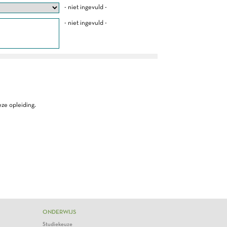
- niet ingevuld -
- niet ingevuld -
ze opleiding.
ONDERWIJS
Studiekeuze