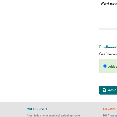
Werkt met o
Eindbeoord
Geef hierond
voldo
BEWA
OPLEIDINGEN
HR ADVIE
Arbeidsdeal en individueel opleidingsrecht
HR Projec