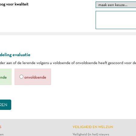
og voor kwaliteit
eling evaluatie
er aan of de lerende volgens u voldoende of onvoldoende heeft gescoord voor de
ende
onvoldoende
REN
S
VEILIGHEID EN WELZIJN
ten
Veiligheid (in het) nieuws