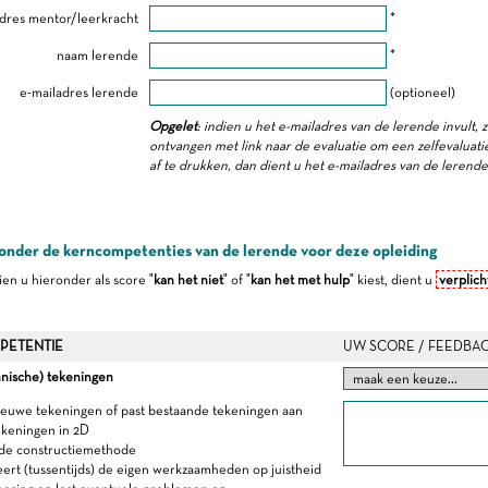
dres mentor/leerkracht
*
naam lerende
*
e-mailadres lerende
(optioneel)
Opgelet
: indien u het e-mailadres van de lerende invult, 
ontvangen met link naar de evaluatie om een zelfevaluatie 
af te drukken, dan dient u het e-mailadres van de lerend
onder de kerncompetenties van de lerende voor deze opleiding
dien u hieronder als score "
kan het niet
" of "
kan het met hulp
" kiest, dient u
verplich
PETENTIE
UW SCORE / FEEDBA
nische) tekeningen
ieuwe tekeningen of past bestaande tekeningen aan
ekeningen in 2D
 de constructiemethode
eert (tussentijds) de eigen werkzaamheden op juistheid