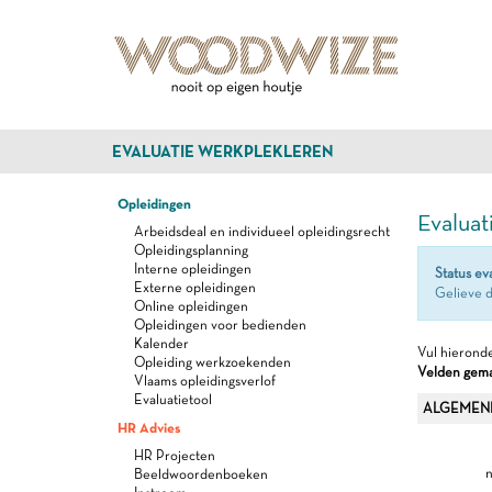
EVALUATIE WERKPLEKLEREN
Opleidingen
Evaluat
Arbeidsdeal en individueel opleidingsrecht
Opleidingsplanning
Interne opleidingen
Status ev
Externe opleidingen
Gelieve d
Online opleidingen
Opleidingen voor bedienden
Kalender
Vul hieronde
Opleiding werkzoekenden
Velden gemar
Vlaams opleidingsverlof
Evaluatietool
ALGEMEN
HR Advies
HR Projecten
n
Beeldwoordenboeken