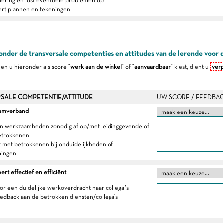
ering en lost eventuele problemen op
ert plannen en tekeningen
onder de transversale competenties en attitudes van de lerende voor 
dien u hieronder als score "
werk aan de winkel
" of "
aanvaardbaar
" kiest, dient u
verp
SALE COMPETENTIE/ATTITUDE
UW SCORE / FEEDBA
eamverband
ijn werkzaamheden zonodig af op/met leidinggevende of
etrokkenen
t met betrokkenen bij onduidelijkheden of
mingen
t effectief en efficiënt
oor een duidelijke werkoverdracht naar collega’s
eedback aan de betrokken diensten/collega's