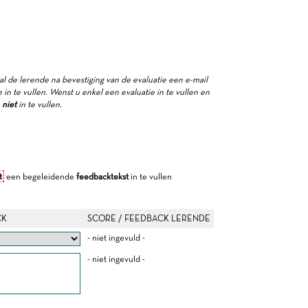
zal de lerende na bevestiging van de evaluatie een e-mail
in te vullen. Wenst u enkel een evaluatie in te vullen en
e
niet
in te vullen.
t
een begeleidende
feedbacktekst
in te vullen
CK
SCORE / FEEDBACK LERENDE
- niet ingevuld -
- niet ingevuld -