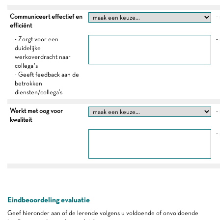
Communiceert effectief en
-
efficiënt
- Zorgt voor een
-
duidelijke
werkoverdracht naar
collega’s
- Geeft feedback aan de
betrokken
diensten/collega's
Werkt met oog voor
-
kwaliteit
-
Eindbeoordeling evaluatie
Geef hieronder aan of de lerende volgens u voldoende of onvoldoende