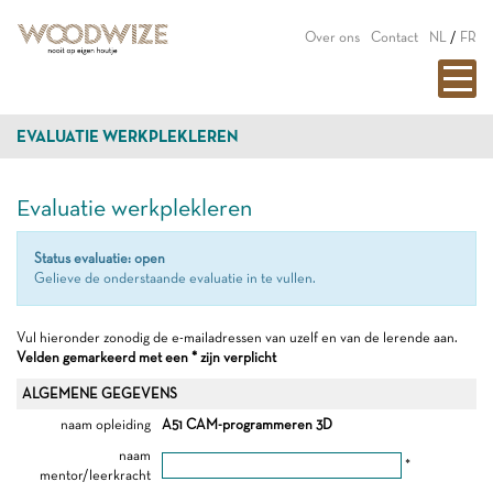
Over ons
Contact
NL
/
FR
EVALUATIE WERKPLEKLEREN
Evaluatie werkplekleren
Status evaluatie: open
Gelieve de onderstaande evaluatie in te vullen.
Vul hieronder zonodig de e-mailadressen van uzelf en van de lerende aan.
Velden gemarkeerd met een * zijn verplicht
ALGEMENE GEGEVENS
naam opleiding
A51 CAM-programmeren 3D
naam
*
mentor/leerkracht