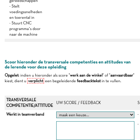
gereedschappen
- Stelt
voedingssnelheden
en toerental in
- Stuurt CNC
programma’s door
naar de machine
Scoor hieronder de transversale competenties en attitudes van
de lerende voor deze opleiding
Opgelet
: indien u hieronder als score "
werk aan de winkel
" of "
aanvaardbaar
"
kiest, dient u
verplicht
een begeleidende
feedbacktekst
in te vullen.
TRANSVERSALE
UW SCORE / FEEDBACK
S
COMPETENTIE/ATTITUDE
Werkt in teamverband
-
-