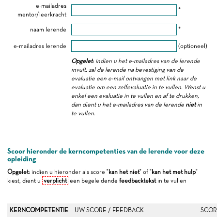
e-mailadres
*
mentor/leerkracht
naam lerende
*
e-mailadres lerende
(optioneel)
Opgelet
: indien u het e-mailadres van de lerende
invult, zal de lerende na bevestiging van de
evaluatie een e-mail ontvangen met link naar de
evaluatie om een zelfevaluatie in te vullen. Wenst u
enkel een evaluatie in te vullen en af te drukken,
dan dient u het e-mailadres van de lerende
niet
in
te vullen.
Scoor hieronder de kerncompetenties van de lerende voor deze
opleiding
Opgelet
: indien u hieronder als score "
kan het niet
" of "
kan het met hulp
"
kiest, dient u
verplicht
een begeleidende
feedbacktekst
in te vullen
KERNCOMPETENTIE
UW SCORE / FEEDBACK
SCOR