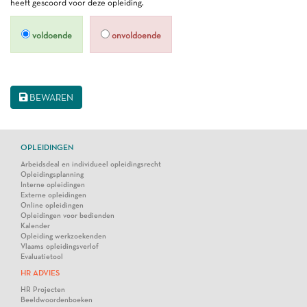
heeft gescoord voor deze opleiding.
voldoende
onvoldoende
BEWAREN
OPLEIDINGEN
Arbeidsdeal en individueel opleidingsrecht
Opleidingsplanning
Interne opleidingen
Externe opleidingen
Online opleidingen
Opleidingen voor bedienden
Kalender
Opleiding werkzoekenden
Vlaams opleidingsverlof
Evaluatietool
HR ADVIES
HR Projecten
Beeldwoordenboeken