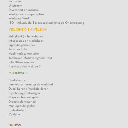
Instroom
Uitstroom
Diversiteit en inclusie
Werken aan competenties
Werkbaar Werk
IBO - Individuele Beroepsopleiding in de Onderneming
VEILIGHEID EN WELZIJN
Veiligheid (in het) nieuws
Infosessies en workshops
Opleidingskalender
Tools en links
Machinedocumentatie
Toolboxen: Basisveiligheid Hout
Info Diisocyanaten
Psychosociaal welzijn
ONDERWIJS
Studiekeuze
Leerroutes leren op de werkplek
Duaal Leren / Werkplekleren
Bijscholing / Infodagen
Stage en leerwerkplek
Didactisch materiaal
Mijn opleidingsplan
Evaluatietool
Covid-19
NIEUWS