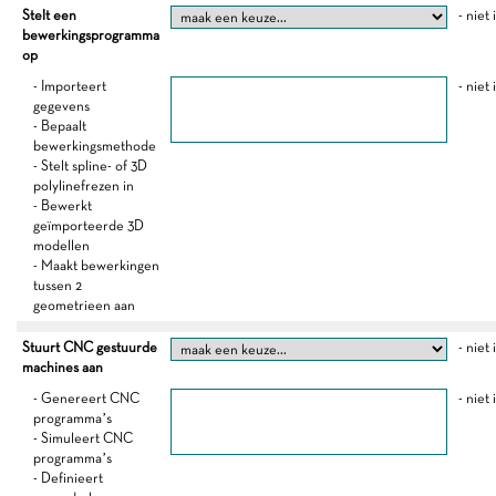
Stelt een
- niet
bewerkingsprogramma
op
- Importeert
- niet
gegevens
- Bepaalt
bewerkingsmethode
- Stelt spline- of 3D
polylinefrezen in
- Bewerkt
geïmporteerde 3D
modellen
- Maakt bewerkingen
tussen 2
geometrieen aan
Stuurt CNC gestuurde
- niet
machines aan
- Genereert CNC
- niet
programma’s
- Simuleert CNC
programma’s
- Definieert