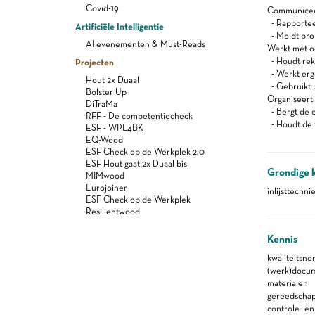
Covid-19
Communiceert
- Rapportee
Artificiële Intelligentie
- Meldt pro
AI evenementen & Must-Reads
Werkt met oog
- Houdt reke
Projecten
- Werkt er
Hout 2x Duaal
- Gebruikt 
Bolster Up
Organiseert z
DiTraMa
- Bergt de 
RFF - De competentiecheck
- Houdt de 
ESF - WPL4BK
EQ-Wood
ESF Check op de Werkplek 2.0
ESF Hout gaat 2x Duaal bis
Grondige 
MIMwood
Eurojoiner
inlijsttechni
ESF Check op de Werkplek
Resilientwood
Kennis
kwaliteitsno
(werk)docu
materialen
gereedscha
controle- e