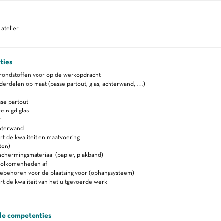
atelier
ties
grondstoffen voor op de werkopdracht
erdelen op maat (passe partout, glas, achterwand, …)
sse partout
einigd glas
t
chterwand
t de kwaliteit en maatvoering
sten)
schermingsmateriaal (papier, plakband)
volkomenheden af
oebehoren voor de plaatsing voor (ophangsysteem)
t de kwaliteit van het uitgevoerde werk
ale competenties