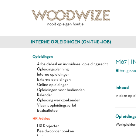
INTERNE OPLEIDINGEN (ON-THE-JOB)
Opleidingen
M67 | 
Arbeidsdeal en individueel opleidingsrecht
Opleidingsplanning
terug naar
Interne opleidingen
Externe opleidingen
Online opleidingen
Inhoud
Opleidingen voor bedienden
Kalender
In deze ople
Opleiding werkzoekenden
Vlaams opleidingsverlof
Evaluatietool
Opleiding
HR Advies
Werkplekle
HR Projecten
Beeldwoordenboeken