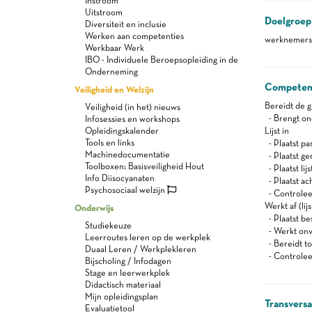
Instroom
Uitstroom
Doelgroep
Diversiteit en inclusie
Werken aan competenties
werknemers 
Werkbaar Werk
IBO - Individuele Beroepsopleiding in de
Onderneming
Competen
Veiligheid en Welzijn
Bereidt de 
Veiligheid (in het) nieuws
- Brengt ond
Infosessies en workshops
Opleidingskalender
Lijst in
Tools en links
- Plaatst pa
Machinedocumentatie
- Plaatst ger
Toolboxen: Basisveiligheid Hout
- Plaatst lijs
Info Diisocyanaten
- Plaatst a
Psychosociaal welzijn
- Controleer
Werkt af (lij
Onderwijs
- Plaatst be
Studiekeuze
- Werkt on
Leerroutes leren op de werkplek
- Bereidt t
Duaal Leren / Werkplekleren
- Controleer
Bijscholing / Infodagen
Stage en leerwerkplek
Didactisch materiaal
Mijn opleidingsplan
Transvers
Evaluatietool