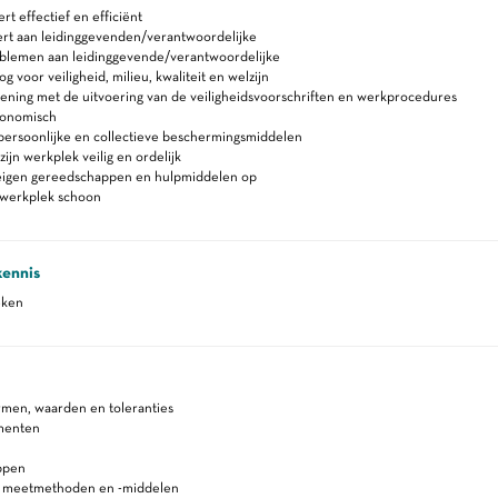
 effectief en efficiënt
rt aan leidinggevenden/verantwoordelijke
blemen aan leidinggevende/verantwoordelijke
 voor veiligheid, milieu, kwaliteit en welzijn
ning met de uitvoering van de veiligheidsvoorschriften en werkprocedures
gonomisch
persoonlijke en collectieve beschermingsmiddelen
ijn werkplek veilig en ordelijk
eigen gereedschappen en hulpmiddelen op
werkplek schoon
kennis
eken
rmen, waarden en toleranties
menten
ppen
n meetmethoden en -middelen