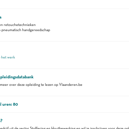
s
 en retouchetechnieken
en pneumatisch handgereedschap
p het werk
pleidingsdatabank
eer over deze opleiding te lezen op Vlaanderen.be
l uren: 80
n?
edrijf uit de sector Stoffering en Houtbewerking en wil je inschrijven voor deze op