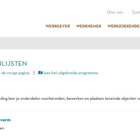
Over ons
Cont
WERKGEVER
WERKNEMER
WERKZOEKENDE
INLIJSTEN
 de vorige pagina
|
lees het uitgebreide programma
iding leer je onderdelen voorbereiden, bewerken en plaatsen teneinde objecten vol
svorm
ren