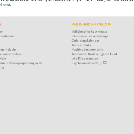
d bent
.
S
VEILIGHEID EN WELZIJN
ten
Veiligheid (in het) nieuws
denboeken
Infosessies en workshops
Opleidingskalender
Tools en links
 en inclusie
Machinedocumentatie
n competenties
Toolboxen: Basisveiligheid Hout
Werk
Info Diisocyanaten
viduele Beroepsopleiding in de
Psychosociaal welzijn
ing