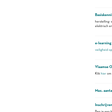
Basiskenni
herstelling-
elektrisch 
e-learning
veiligheid o
Vlaamse O
Klik
hier
om m
Max. aanta
Inschrijve
Ben je een b