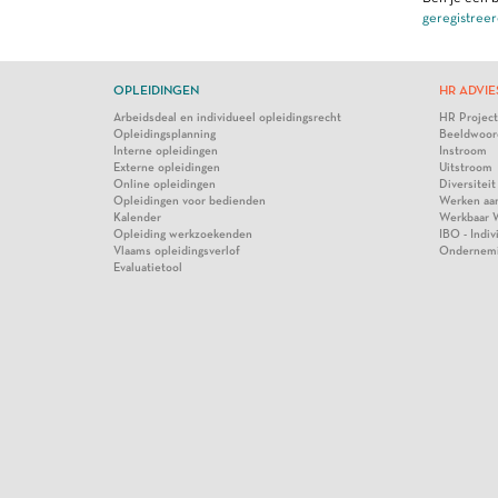
geregistreer
OPLEIDINGEN
HR ADVIE
Arbeidsdeal en individueel opleidingsrecht
HR Projec
Opleidingsplanning
Beeldwoor
Interne opleidingen
Instroom
Externe opleidingen
Uitstroom
Online opleidingen
Diversiteit
Opleidingen voor bedienden
Werken aa
Kalender
Werkbaar 
Opleiding werkzoekenden
IBO - Indi
Vlaams opleidingsverlof
Ondernem
Evaluatietool