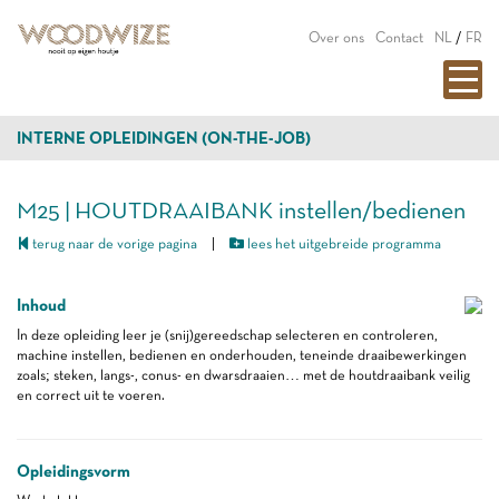
Over ons
Contact
NL
/
FR
INTERNE OPLEIDINGEN (ON-THE-JOB)
M25 | HOUTDRAAIBANK instellen/bedienen
terug naar de vorige pagina
|
lees het uitgebreide programma
Inhoud
In deze opleiding leer je (snij)gereedschap selecteren en controleren,
machine instellen, bedienen en onderhouden, teneinde draaibewerkingen
zoals; steken, langs-, conus- en dwarsdraaien… met de houtdraaibank veilig
en correct uit te voeren.
Opleidingsvorm