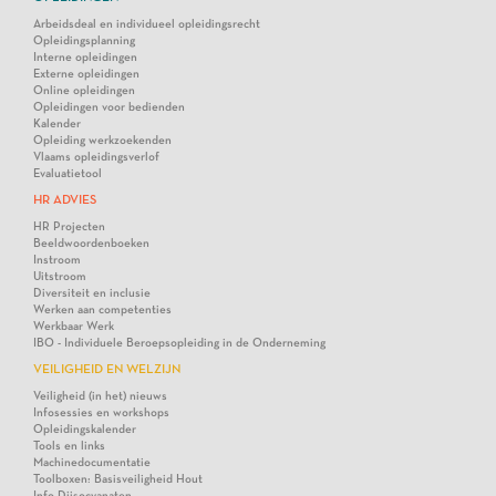
Arbeidsdeal en individueel opleidingsrecht
Opleidingsplanning
Interne opleidingen
Externe opleidingen
Online opleidingen
Opleidingen voor bedienden
Kalender
Opleiding werkzoekenden
Vlaams opleidingsverlof
Evaluatietool
HR ADVIES
HR Projecten
Beeldwoordenboeken
Instroom
Uitstroom
Diversiteit en inclusie
Werken aan competenties
Werkbaar Werk
IBO - Individuele Beroepsopleiding in de Onderneming
VEILIGHEID EN WELZIJN
Veiligheid (in het) nieuws
Infosessies en workshops
Opleidingskalender
Tools en links
Machinedocumentatie
Toolboxen: Basisveiligheid Hout
Info Diisocyanaten