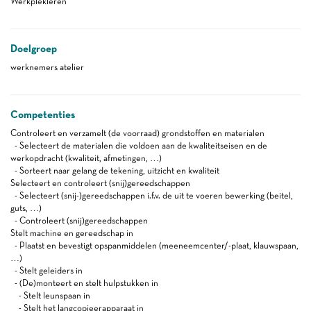
Werkplekleren
Doelgroep
werknemers atelier
Competenties
Controleert en verzamelt (de voorraad) grondstoffen en materialen
- Selecteert de materialen die voldoen aan de kwaliteitseisen en de
werkopdracht (kwaliteit, afmetingen, …)
- Sorteert naar gelang de tekening, uitzicht en kwaliteit
Selecteert en controleert (snij)gereedschappen
- Selecteert (snij-)gereedschappen i.f.v. de uit te voeren bewerking (beitel,
guts, …)
- Controleert (snij)gereedschappen
Stelt machine en gereedschap in
- Plaatst en bevestigt opspanmiddelen (meeneemcenter/-plaat, klauwspaan,
…)
- Stelt geleiders in
- (De)monteert en stelt hulpstukken in
- Stelt leunspaan in
- Stelt het langcopieerapparaat in