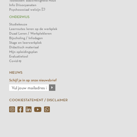
Toolboxen: Basisveiligheid Hout
Info Diisocyanaten
Psychosociaal welzijn
ONDERWIJS
Studiekeuze
Leerroutes leren op de werkplek
Duaal Leren / Werkplekleren
Bijscholing / Infodagen
Stage en leerwerkplek
Didactisch materiaal
Mijn opleidingsplan
Evaluatietool
Covid-19
NIEUWS
Schijf je in op onze nieuwsbrief
COOKIESTATEMENT / DISCLAIMER