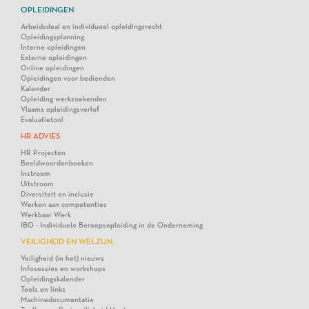
OPLEIDINGEN
Arbeidsdeal en individueel opleidingsrecht
Opleidingsplanning
Interne opleidingen
Externe opleidingen
Online opleidingen
Opleidingen voor bedienden
Kalender
Opleiding werkzoekenden
Vlaams opleidingsverlof
Evaluatietool
HR ADVIES
HR Projecten
Beeldwoordenboeken
Instroom
Uitstroom
Diversiteit en inclusie
Werken aan competenties
Werkbaar Werk
IBO - Individuele Beroepsopleiding in de Onderneming
VEILIGHEID EN WELZIJN
Veiligheid (in het) nieuws
Infosessies en workshops
Opleidingskalender
Tools en links
Machinedocumentatie