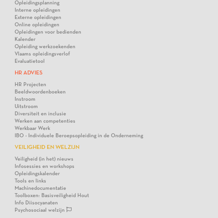
Opleidingsplanning
Interne opleidingen
Externe opleidingen
Online opleidingen
Opleidingen voor bedienden
Kalender
Opleiding werkzoekenden
Vlaams opleidingsverlof
Evaluatietool
HR ADVIES
HR Projecten
Beeldwoordenboeken
Instroom
Uitstroom
Diversiteit en inclusie
Werken aan competenties
Werkbaar Werk
IBO - Individuele Beroepsopleiding in de Onderneming
VEILIGHEID EN WELZIJN
Veiligheid (in het) nieuws
Infosessies en workshops
Opleidingskalender
Tools en links
Machinedocumentatie
Toolboxen: Basisveiligheid Hout
Info Diisocyanaten
Psychosociaal welzijn