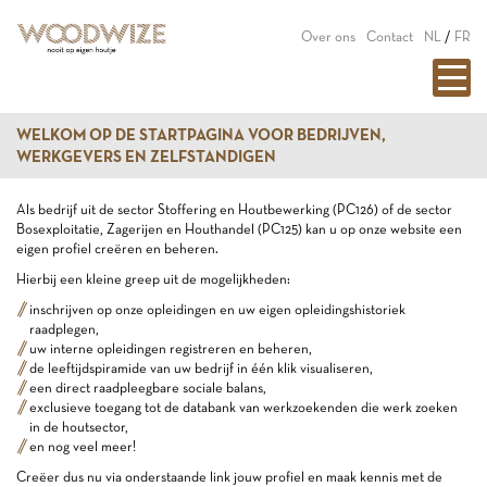
Over ons
Contact
NL
/
FR
WELKOM OP DE STARTPAGINA VOOR BEDRIJVEN,
WERKGEVERS EN ZELFSTANDIGEN
Als bedrijf uit de sector Stoffering en Houtbewerking (PC126) of de sector
Bosexploitatie, Zagerijen en Houthandel (PC125) kan u op onze website een
eigen profiel creëren en beheren.
Hierbij een kleine greep uit de mogelijkheden:
inschrijven op onze opleidingen en uw eigen opleidingshistoriek
raadplegen,
uw interne opleidingen registreren en beheren,
de leeftijdspiramide van uw bedrijf in één klik visualiseren,
een direct raadpleegbare sociale balans,
exclusieve toegang tot de databank van werkzoekenden die werk zoeken
in de houtsector,
en nog veel meer!
Creëer dus nu via onderstaande link jouw profiel en maak kennis met de