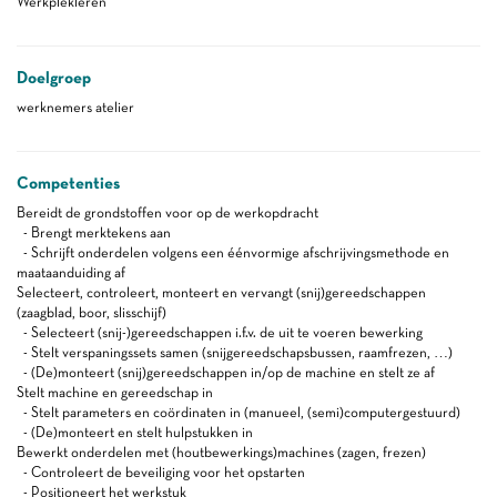
Werkplekleren
Doelgroep
werknemers atelier
Competenties
Bereidt de grondstoffen voor op de werkopdracht
- Brengt merktekens aan
- Schrijft onderdelen volgens een éénvormige afschrijvingsmethode en
maataanduiding af
Selecteert, controleert, monteert en vervangt (snij)gereedschappen
(zaagblad, boor, slisschijf)
- Selecteert (snij-)gereedschappen i.f.v. de uit te voeren bewerking
- Stelt verspaningssets samen (snijgereedschapsbussen, raamfrezen, …)
- (De)monteert (snij)gereedschappen in/op de machine en stelt ze af
Stelt machine en gereedschap in
- Stelt parameters en coördinaten in (manueel, (semi)computergestuurd)
- (De)monteert en stelt hulpstukken in
Bewerkt onderdelen met (houtbewerkings)machines (zagen, frezen)
- Controleert de beveiliging voor het opstarten
- Positioneert het werkstuk