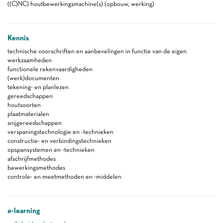
((C)NC) houtbewerkingsmachine(s) (opbouw, werking)
Kennis
technische voorschriften en aanbevelingen in functie van de eigen
werkzaamheden
functionele rekenvaardigheden
(werk)documenten
tekening- en planlezen
gereedschappen
houtsoorten
plaatmaterialen
snijgereedschappen
verspaningstechnologie en -technieken
constructie- en verbindingstechnieken
opspansystemen en -technieken
afschrijfmethodes
bewerkingsmethodes
controle- en meetmethoden en -middelen
e-learning