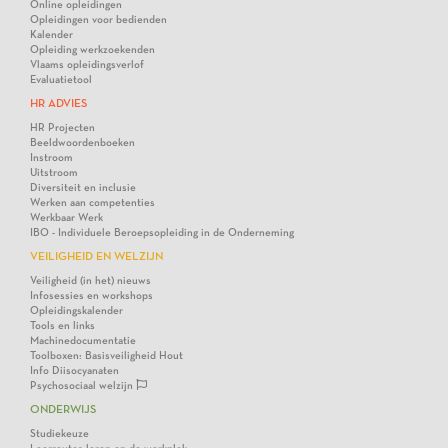
Online opleidingen
Opleidingen voor bedienden
Kalender
Opleiding werkzoekenden
Vlaams opleidingsverlof
Evaluatietool
HR ADVIES
HR Projecten
Beeldwoordenboeken
Instroom
Uitstroom
Diversiteit en inclusie
Werken aan competenties
Werkbaar Werk
IBO - Individuele Beroepsopleiding in de Onderneming
VEILIGHEID EN WELZIJN
Veiligheid (in het) nieuws
Infosessies en workshops
Opleidingskalender
Tools en links
Machinedocumentatie
Toolboxen: Basisveiligheid Hout
Info Diisocyanaten
Psychosociaal welzijn
ONDERWIJS
Studiekeuze