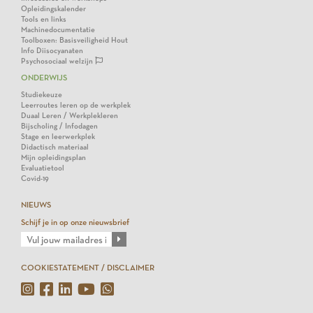
Opleidingskalender
Tools en links
Machinedocumentatie
Toolboxen: Basisveiligheid Hout
Info Diisocyanaten
Psychosociaal welzijn
ONDERWIJS
Studiekeuze
Leerroutes leren op de werkplek
Duaal Leren / Werkplekleren
Bijscholing / Infodagen
Stage en leerwerkplek
Didactisch materiaal
Mijn opleidingsplan
Evaluatietool
Covid-19
NIEUWS
Schijf je in op onze nieuwsbrief
COOKIESTATEMENT / DISCLAIMER