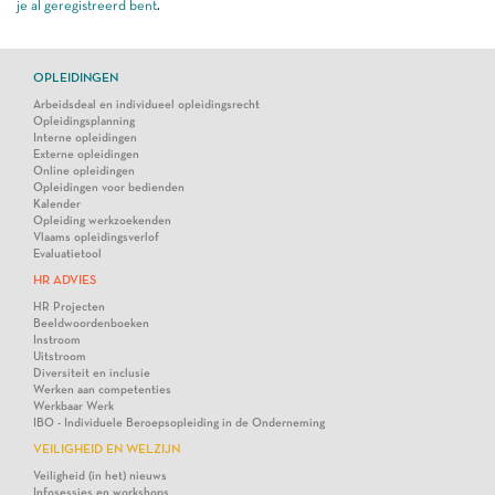
je al geregistreerd bent
.
OPLEIDINGEN
Arbeidsdeal en individueel opleidingsrecht
Opleidingsplanning
Interne opleidingen
Externe opleidingen
Online opleidingen
Opleidingen voor bedienden
Kalender
Opleiding werkzoekenden
Vlaams opleidingsverlof
Evaluatietool
HR ADVIES
HR Projecten
Beeldwoordenboeken
Instroom
Uitstroom
Diversiteit en inclusie
Werken aan competenties
Werkbaar Werk
IBO - Individuele Beroepsopleiding in de Onderneming
VEILIGHEID EN WELZIJN
Veiligheid (in het) nieuws
Infosessies en workshops