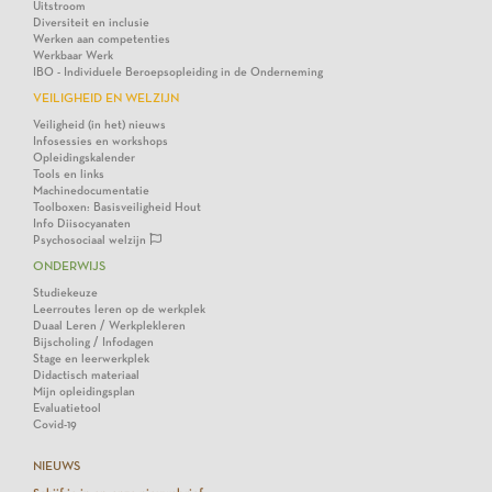
Uitstroom
Diversiteit en inclusie
Werken aan competenties
Werkbaar Werk
IBO - Individuele Beroepsopleiding in de Onderneming
VEILIGHEID EN WELZIJN
Veiligheid (in het) nieuws
Infosessies en workshops
Opleidingskalender
Tools en links
Machinedocumentatie
Toolboxen: Basisveiligheid Hout
Info Diisocyanaten
Psychosociaal welzijn
ONDERWIJS
Studiekeuze
Leerroutes leren op de werkplek
Duaal Leren / Werkplekleren
Bijscholing / Infodagen
Stage en leerwerkplek
Didactisch materiaal
Mijn opleidingsplan
Evaluatietool
Covid-19
NIEUWS