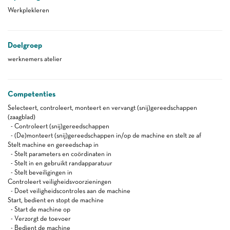
Werkplekleren
Doelgroep
werknemers atelier
Competenties
Selecteert, controleert, monteert en vervangt (snij)gereedschappen
(zaagblad)
- Controleert (snij)gereedschappen
- (De)monteert (snij)gereedschappen in/op de machine en stelt ze af
Stelt machine en gereedschap in
- Stelt parameters en coördinaten in
- Stelt in en gebruikt randapparatuur
- Stelt beveiligingen in
Controleert veiligheidsvoorzieningen
- Doet veiligheidscontroles aan de machine
Start, bedient en stopt de machine
- Start de machine op
- Verzorgt de toevoer
- Bedient de machine