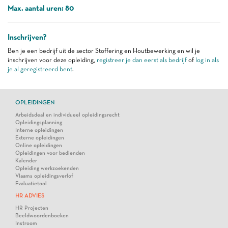
Max. aantal uren: 80
Inschrijven?
Ben je een bedrijf uit de sector Stoffering en Houtbewerking en wil je
inschrijven voor deze opleiding,
registreer je dan eerst als bedrijf
of
log in als
je al geregistreerd bent
.
OPLEIDINGEN
Arbeidsdeal en individueel opleidingsrecht
Opleidingsplanning
Interne opleidingen
Externe opleidingen
Online opleidingen
Opleidingen voor bedienden
Kalender
Opleiding werkzoekenden
Vlaams opleidingsverlof
Evaluatietool
HR ADVIES
HR Projecten
Beeldwoordenboeken
Instroom