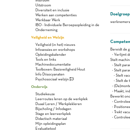
Instroom
Uitstroom
Diversiteit en inclusie
Doelgroep
Werken aan competenties
Werkbaar Werk
werknemers 
IBO - Individuele Beroepsopleiding in de
Onderneming
Veiligheid en Welzijn
Competen
Veiligheid (in het) nieuws
Bereidt de 
Infosessies en workshops
Opleidingskalender
- Verlijmt 
Tools en links
Stelt machi
Machinedocumentatie
- Stelt para
Toolboxen: Basisveiligheid Hout
- Stelt para
Info Diisocyanaten
- Stelt va
Psychosociaal welzijn
- Stelt de 
- (De)montee
Onderwijs
- Maakt, ind
Studiekeuze
Bewerkt ond
Leerroutes leren op de werkplek
- Controleer
Duaal Leren / Werkplekleren
- Positionee
Bijscholing / Infodagen
- Trekt vac
Stage en leerwerkplek
- Controleer
Didactisch materiaal
Mijn opleidingsplan
Evaluatietool