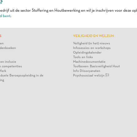
n?
edrijf uit de sector Stoffering en Houtbewerking en wil je inschrijven voor deze op
d bent
.
S
VEILIGHEID EN WELZIJN
ten
Veiligheid (in het) nieuws
denboeken
Infosessies en workshops
Opleidingskalender
Tools en links
 en inclusie
Machinedocumentatie
n competenties
Toolboxen: Basisveiligheid Hout
Werk
Info Diisocyanaten
viduele Beroepsopleiding in de
Psychosociaal welzijn
ing