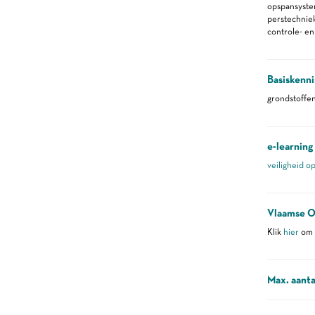
opspansyste
perstechnie
controle- e
Basiskenni
grondstoffe
e-learning
veiligheid o
Vlaamse O
Klik
hier
om m
Max. aanta