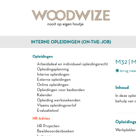
INTERNE OPLEIDINGEN (ON-THE-JOB)
Opleidingen
M32 | 
Arbeidsdeal en individueel opleidingsrecht
Opleidingsplanning
terug naar
Interne opleidingen
Externe opleidingen
Online opleidingen
Inhoud
Opleidingen voor bedienden
Kalender
In deze ople
Opleiding werkzoekenden
behulp van 
Vlaams opleidingsverlof
Evaluatietool
HR Advies
Opleiding
HR Projecten
Werkplekle
Beeldwoordenboeken