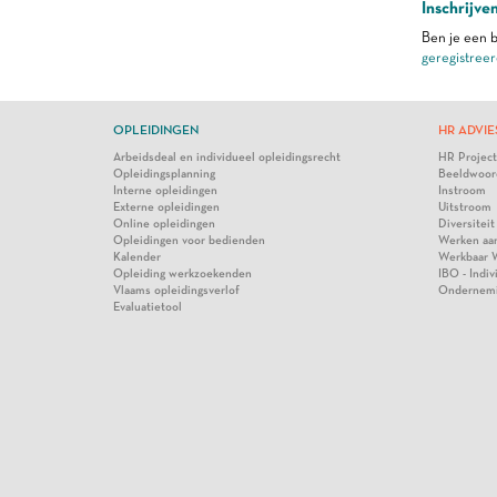
Inschrijve
Ben je een b
geregistreer
OPLEIDINGEN
HR ADVIE
Arbeidsdeal en individueel opleidingsrecht
HR Projec
Opleidingsplanning
Beeldwoor
Interne opleidingen
Instroom
Externe opleidingen
Uitstroom
Online opleidingen
Diversiteit
Opleidingen voor bedienden
Werken aa
Kalender
Werkbaar 
Opleiding werkzoekenden
IBO - Indi
Vlaams opleidingsverlof
Ondernem
Evaluatietool