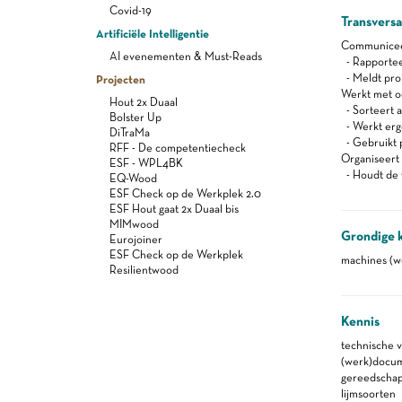
Covid-19
Transvers
Artificiële Intelligentie
Communiceert
AI evenementen & Must-Reads
- Rapportee
- Meldt pro
Projecten
Werkt met oog
Hout 2x Duaal
- Sorteert a
Bolster Up
- Werkt er
DiTraMa
- Gebruikt 
RFF - De competentiecheck
Organiseert z
ESF - WPL4BK
- Houdt de 
EQ-Wood
ESF Check op de Werkplek 2.0
ESF Hout gaat 2x Duaal bis
MIMwood
Grondige 
Eurojoiner
ESF Check op de Werkplek
machines (w
Resilientwood
Kennis
technische 
(werk)docu
gereedscha
lijmsoorten