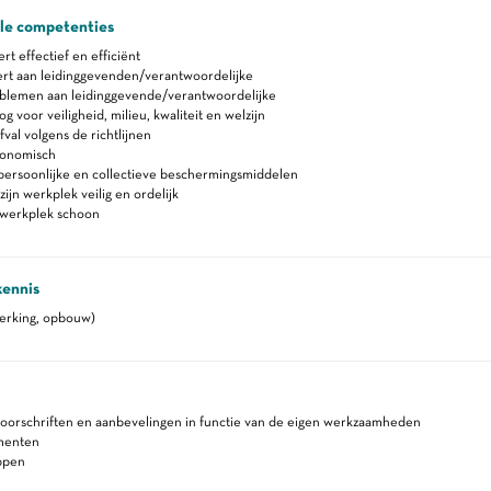
ale competenties
 effectief en efficiënt
rt aan leidinggevenden/verantwoordelijke
blemen aan leidinggevende/verantwoordelijke
 voor veiligheid, milieu, kwaliteit en welzijn
fval volgens de richtlijnen
gonomisch
persoonlijke en collectieve beschermingsmiddelen
ijn werkplek veilig en ordelijk
werkplek schoon
kennis
erking, opbouw)
voorschriften en aanbevelingen in functie van de eigen werkzaamheden
menten
ppen