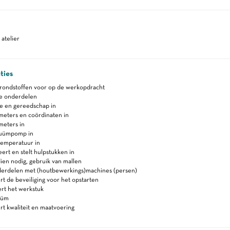
atelier
ties
grondstoffen voor op de werkopdracht
de onderdelen
ne en gereedschap in
meters en coördinaten in
meters in
cuümpomp in
temperatuur in
rt en stelt hulpstukken in
ien nodig, gebruik van mallen
erdelen met (houtbewerkings)machines (persen)
t de beveiliging voor het opstarten
rt het werkstuk
uüm
t kwaliteit en maatvoering