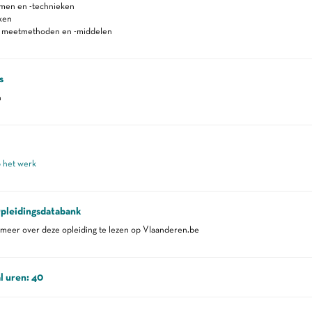
men en -technieken
ken
n meetmethoden en -middelen
s
n
p het werk
pleidingsdatabank
eer over deze opleiding te lezen op Vlaanderen.be
l uren: 40