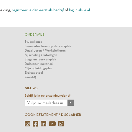
leiding,
registreer je dan eerst als bedrijf
of
log in als je al
ONDERWIJS
Studiekeuze
Leerroutes leren op de werkplek
Duaal Leren / Werkplekleren
Bijscholing / Infodagen
Stage en leerwerkplek
Didactisch materiaal
Mijn opleidingsplan
Evaluatietool
Covid-19
NIEUWS
Schijf je in op onze nieuwsbrief
COOKIESTATEMENT / DISCLAIMER