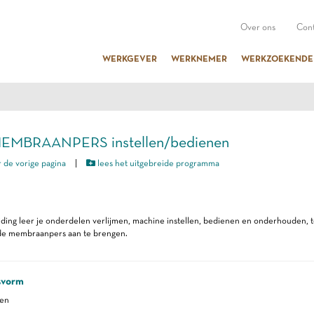
Over ons
Cont
WERKGEVER
WERKNEMER
WERKZOEKENDE
MEMBRAANPERS instellen/bedienen
 de vorige pagina
|
lees het uitgebreide programma
iding leer je onderdelen verlijmen, machine instellen, bedienen en onderhouden, 
de membraanpers aan te brengen.
svorm
ren