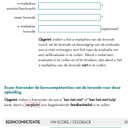
e-mailadres
*
mentor/leerkracht
naam lerende
*
e-mailadres
(optioneel)
lerende
Opgelet
: indien u het e-mailadres van de lerende
invult, zal de lerende na bevestiging van de evaluatie
een e-mail ontvangen met link naar de evaluatie om
een zelfevaluatie in te vullen. Wenst u enkel een
evaluatie in te vullen en af te drukken, dan dient u het
e-mailadres van de lerende
niet
in te vullen.
Scoor hieronder de kerncompetenties van de lerende voor deze
opleiding
Opgelet
: indien u hieronder als score "
kan het niet
" of "
kan het met hulp
"
kiest, dient u
verplicht
een begeleidende
feedbacktekst
in te vullen
KERNCOMPETENTIE
UW SCORE / FEEDBACK
S