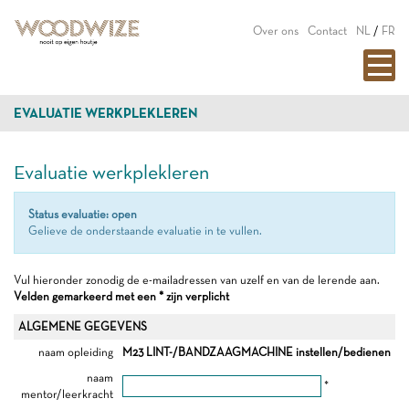
Over ons
Contact
NL
/
FR
EVALUATIE WERKPLEKLEREN
Evaluatie werkplekleren
Status evaluatie: open
Gelieve de onderstaande evaluatie in te vullen.
Vul hieronder zonodig de e-mailadressen van uzelf en van de lerende aan.
Velden gemarkeerd met een * zijn verplicht
ALGEMENE GEGEVENS
naam opleiding
M23 LINT-/BANDZAAGMACHINE instellen/bedienen
naam
*
mentor/leerkracht