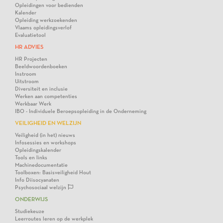
Opleidingen voor bedienden
Kalender
Opleiding werkzoekenden
Vlaams opleidingsverlof
Evaluatietool
HR ADVIES
HR Projecten
Beeldwoordenboeken
Instroom
Uitstroom
Diversiteit en inclusie
Werken aan competenties
Werkbaar Werk
IBO - Individuele Beroepsopleiding in de Onderneming
VEILIGHEID EN WELZIJN
Veiligheid (in het) nieuws
Infosessies en workshops
Opleidingskalender
Tools en links
Machinedocumentatie
Toolboxen: Basisveiligheid Hout
Info Diisocyanaten
Psychosociaal welzijn
ONDERWIJS
Studiekeuze
Leerroutes leren op de werkplek