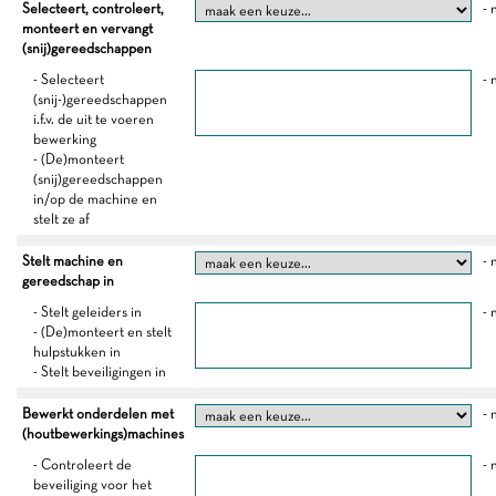
Selecteert, controleert,
- 
monteert en vervangt
(snij)gereedschappen
- Selecteert
- 
(snij-)gereedschappen
i.f.v. de uit te voeren
bewerking
- (De)monteert
(snij)gereedschappen
in/op de machine en
stelt ze af
Stelt machine en
- 
gereedschap in
- Stelt geleiders in
- 
- (De)monteert en stelt
hulpstukken in
- Stelt beveiligingen in
Bewerkt onderdelen met
- 
(houtbewerkings)machines
- Controleert de
- 
beveiliging voor het