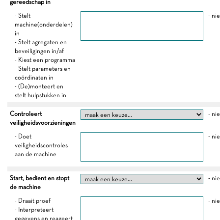
gereedschap in
- Stelt
- ni
machine(onderdelen)
in
- Stelt agregaten en
beveiligingen in/af
- Kiest een programma
- Stelt parameters en
coördinaten in
- (De)monteert en
stelt hulpstukken in
Controleert
- ni
veiligheidsvoorzieningen
- Doet
- ni
veiligheidscontroles
aan de machine
Start, bedient en stopt
- ni
de machine
- Draait proef
- ni
- Interpreteert
gegevens en reageert