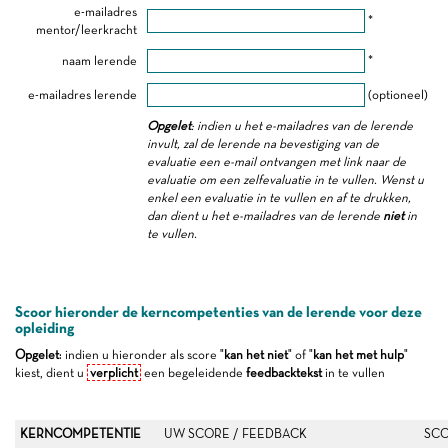
e-mailadres
*
mentor/leerkracht
naam lerende
*
e-mailadres lerende
(optioneel)
Opgelet
: indien u het e-mailadres van de lerende
invult, zal de lerende na bevestiging van de
evaluatie een e-mail ontvangen met link naar de
evaluatie om een zelfevaluatie in te vullen. Wenst u
enkel een evaluatie in te vullen en af te drukken,
dan dient u het e-mailadres van de lerende
niet
in
te vullen.
Scoor hieronder de kerncompetenties van de lerende voor deze
opleiding
Opgelet
: indien u hieronder als score "
kan het niet
" of "
kan het met hulp
"
kiest, dient u
verplicht
een begeleidende
feedbacktekst
in te vullen
KERNCOMPETENTIE
UW SCORE / FEEDBACK
SCO