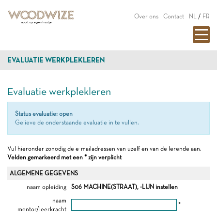
Over ons
Contact
NL
/
FR
EVALUATIE WERKPLEKLEREN
Evaluatie werkplekleren
Status evaluatie: open
Gelieve de onderstaande evaluatie in te vullen.
Vul hieronder zonodig de e-mailadressen van uzelf en van de lerende aan.
Velden gemarkeerd met een * zijn verplicht
ALGEMENE GEGEVENS
naam opleiding
S06 MACHINE(STRAAT), -LIJN instellen
naam
*
mentor/leerkracht