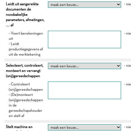
Leidt uit aangereikte
- ni
documenten de
noodzakelijke
parameters, afmetingen,
… af
- Voert berekeningen
- ni
uit
- Leidt
productiegegevens af
uit de werktekening
Selecteert, controleert,
- ni
monteert en vervangt
(snij)gereedschappen
- Controleert
- ni
(snij)gereedschappen
- (De)monteert
(snij)gereedschappen
in de
gereedschapshouder
en stelt af
Stelt machine en
- ni