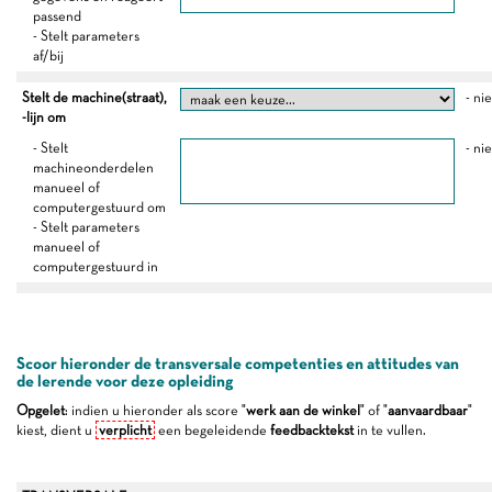
passend
- Stelt parameters
af/bij
Stelt de machine(straat),
- ni
-lijn om
- Stelt
- ni
machineonderdelen
manueel of
computergestuurd om
- Stelt parameters
manueel of
computergestuurd in
Scoor hieronder de transversale competenties en attitudes van
de lerende voor deze opleiding
Opgelet
: indien u hieronder als score "
werk aan de winkel
" of "
aanvaardbaar
"
kiest, dient u
verplicht
een begeleidende
feedbacktekst
in te vullen.