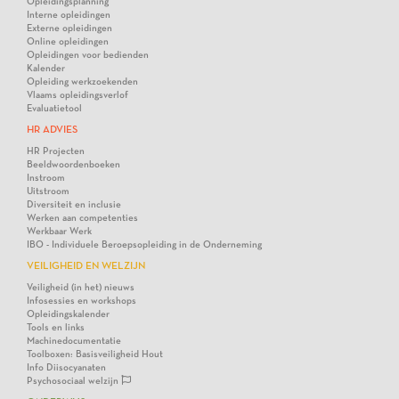
Opleidingsplanning
Interne opleidingen
Externe opleidingen
Online opleidingen
Opleidingen voor bedienden
Kalender
Opleiding werkzoekenden
Vlaams opleidingsverlof
Evaluatietool
HR ADVIES
HR Projecten
Beeldwoordenboeken
Instroom
Uitstroom
Diversiteit en inclusie
Werken aan competenties
Werkbaar Werk
IBO - Individuele Beroepsopleiding in de Onderneming
VEILIGHEID EN WELZIJN
Veiligheid (in het) nieuws
Infosessies en workshops
Opleidingskalender
Tools en links
Machinedocumentatie
Toolboxen: Basisveiligheid Hout
Info Diisocyanaten
Psychosociaal welzijn