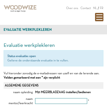
Over ons
Contact
NL
/
FR
EVALUATIE WERKPLEKLEREN
Evaluatie werkplekleren
Status evaluatie: open
Gelieve de onderstaande evaluatie in te vullen.
Vul hieronder zonodig de e-mailadressen van uzelf en van de lerende aan.
Velden gemarkeerd met een * zijn verplicht
ALGEMENE GEGEVENS
naam opleiding
M21 MEERBLADZAAG instellen/bedienen
naam
*
mentor/leerkracht