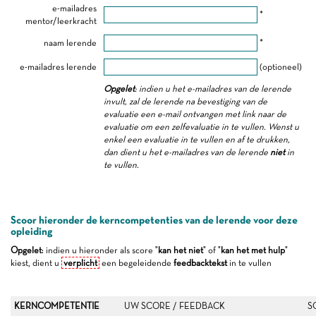
e-mailadres
*
mentor/leerkracht
naam lerende
*
e-mailadres lerende
(optioneel)
Opgelet
: indien u het e-mailadres van de lerende
invult, zal de lerende na bevestiging van de
evaluatie een e-mail ontvangen met link naar de
evaluatie om een zelfevaluatie in te vullen. Wenst u
enkel een evaluatie in te vullen en af te drukken,
dan dient u het e-mailadres van de lerende
niet
in
te vullen.
Scoor hieronder de kerncompetenties van de lerende voor deze
opleiding
Opgelet
: indien u hieronder als score "
kan het niet
" of "
kan het met hulp
"
kiest, dient u
verplicht
een begeleidende
feedbacktekst
in te vullen
KERNCOMPETENTIE
UW SCORE / FEEDBACK
S