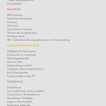
Vlaams opleidingsverlof
Evaluatietool
HR ADVIES
HR Projecten
Beeldwoordenboeken
Instroom
Uitstroom
Diversiteit en inclusie
Werken aan competenties
Werkbaar Werk
IBO - Individuele Beroepsopleiding in de Onderneming
VEILIGHEID EN WELZIJN
Veiligheid (in het) nieuws
Infosessies en workshops
Opleidingskalender
Tools en links
Machinedocumentatie
Toolboxen: Basisveiligheid Hout
Info Diisocyanaten
Psychosociaal welzijn
ONDERWIJS
Studiekeuze
Leerroutes leren op de werkplek
Duaal Leren / Werkplekleren
Bijscholing / Infodagen
Stage en leerwerkplek
Didactisch materiaal