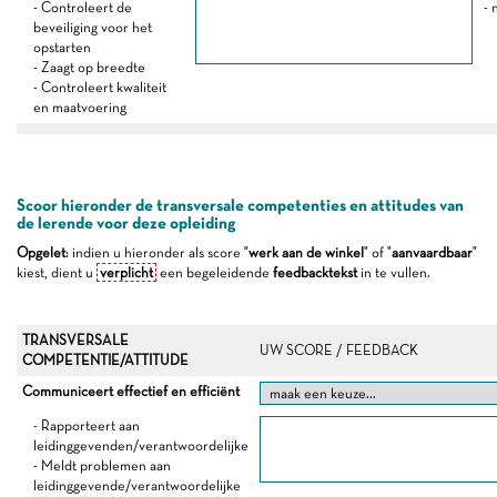
- Controleert de
- 
beveiliging voor het
opstarten
- Zaagt op breedte
- Controleert kwaliteit
en maatvoering
Scoor hieronder de transversale competenties en attitudes van
de lerende voor deze opleiding
Opgelet
: indien u hieronder als score "
werk aan de winkel
" of "
aanvaardbaar
"
kiest, dient u
verplicht
een begeleidende
feedbacktekst
in te vullen.
TRANSVERSALE
UW SCORE / FEEDBACK
COMPETENTIE/ATTITUDE
Communiceert effectief en efficiënt
- Rapporteert aan
leidinggevenden/verantwoordelijke
- Meldt problemen aan
leidinggevende/verantwoordelijke