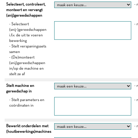
Selecteert, controleert,
- 
monteert en vervangt
(snij)gereedschappen
- Selecteert
- 
(snij-)gereedschappen
i.f.v. de uit te voeren
bewerking
- Stelt verspaningssets
samen
- (De)monteert
(snij)gereedschappen
in/op de machine en
stelt ze af
Stelt machine en
- 
gereedschap in
- Stelt parameters en
- 
coördinaten in
Bewerkt onderdelen met
- 
(houtbewerkings)machines