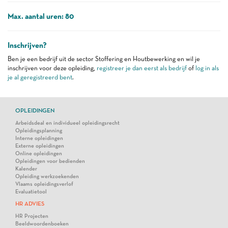
Max. aantal uren: 80
Inschrijven?
Ben je een bedrijf uit de sector Stoffering en Houtbewerking en wil je
inschrijven voor deze opleiding,
registreer je dan eerst als bedrijf
of
log in als
je al geregistreerd bent
.
OPLEIDINGEN
Arbeidsdeal en individueel opleidingsrecht
Opleidingsplanning
Interne opleidingen
Externe opleidingen
Online opleidingen
Opleidingen voor bedienden
Kalender
Opleiding werkzoekenden
Vlaams opleidingsverlof
Evaluatietool
HR ADVIES
HR Projecten
Beeldwoordenboeken