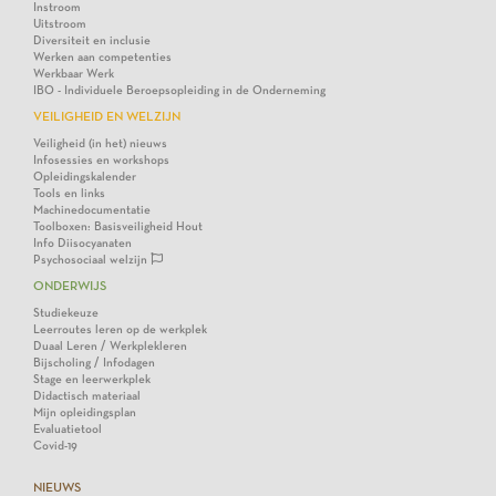
Instroom
Uitstroom
Diversiteit en inclusie
Werken aan competenties
Werkbaar Werk
IBO - Individuele Beroepsopleiding in de Onderneming
VEILIGHEID EN WELZIJN
Veiligheid (in het) nieuws
Infosessies en workshops
Opleidingskalender
Tools en links
Machinedocumentatie
Toolboxen: Basisveiligheid Hout
Info Diisocyanaten
Psychosociaal welzijn
ONDERWIJS
Studiekeuze
Leerroutes leren op de werkplek
Duaal Leren / Werkplekleren
Bijscholing / Infodagen
Stage en leerwerkplek
Didactisch materiaal
Mijn opleidingsplan
Evaluatietool
Covid-19
NIEUWS