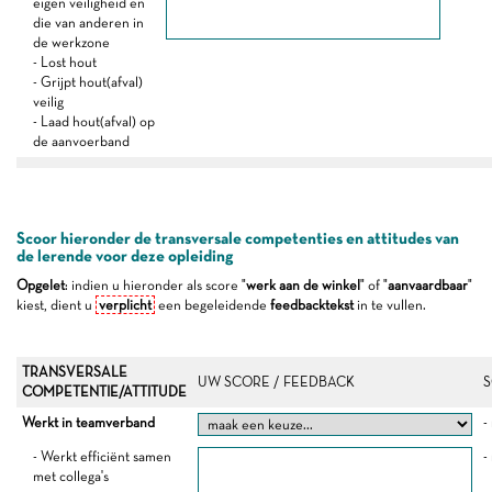
eigen veiligheid en
die van anderen in
de werkzone
- Lost hout
- Grijpt hout(afval)
veilig
- Laad hout(afval) op
de aanvoerband
Scoor hieronder de transversale competenties en attitudes van
de lerende voor deze opleiding
Opgelet
: indien u hieronder als score "
werk aan de winkel
" of "
aanvaardbaar
"
kiest, dient u
verplicht
een begeleidende
feedbacktekst
in te vullen.
TRANSVERSALE
UW SCORE / FEEDBACK
S
COMPETENTIE/ATTITUDE
Werkt in teamverband
-
- Werkt efficiënt samen
-
met collega's