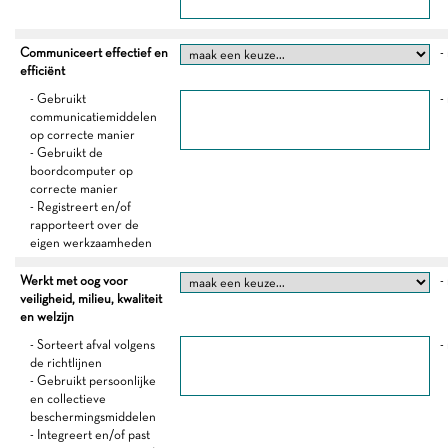
Communiceert effectief en
-
efficiënt
- Gebruikt
-
communicatiemiddelen
op correcte manier
- Gebruikt de
boordcomputer op
correcte manier
- Registreert en/of
rapporteert over de
eigen werkzaamheden
Werkt met oog voor
-
veiligheid, milieu, kwaliteit
en welzijn
- Sorteert afval volgens
-
de richtlijnen
- Gebruikt persoonlijke
en collectieve
beschermingsmiddelen
- Integreert en/of past