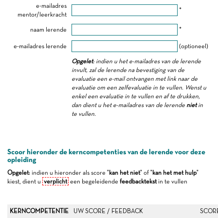
e-mailadres
*
mentor/leerkracht
naam lerende
*
e-mailadres lerende
(optioneel)
Opgelet
: indien u het e-mailadres van de lerende
invult, zal de lerende na bevestiging van de
evaluatie een e-mail ontvangen met link naar de
evaluatie om een zelfevaluatie in te vullen. Wenst u
enkel een evaluatie in te vullen en af te drukken,
dan dient u het e-mailadres van de lerende
niet
in
te vullen.
Scoor hieronder de kerncompetenties van de lerende voor deze
opleiding
Opgelet
: indien u hieronder als score "
kan het niet
" of "
kan het met hulp
"
kiest, dient u
verplicht
een begeleidende
feedbacktekst
in te vullen
KERNCOMPETENTIE
UW SCORE / FEEDBACK
SCOR