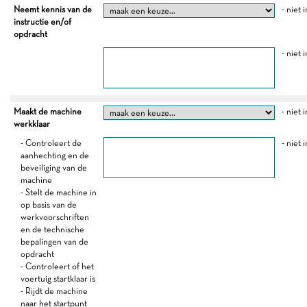
Neemt kennis van de
- niet 
instructie en/of
opdracht
- niet 
Maakt de machine
- niet 
werkklaar
- Controleert de
- niet 
aanhechting en de
beveiliging van de
machine
- Stelt de machine in
op basis van de
werkvoorschriften
en de technische
bepalingen van de
opdracht
- Controleert of het
voertuig startklaar is
- Rijdt de machine
naar het startpunt