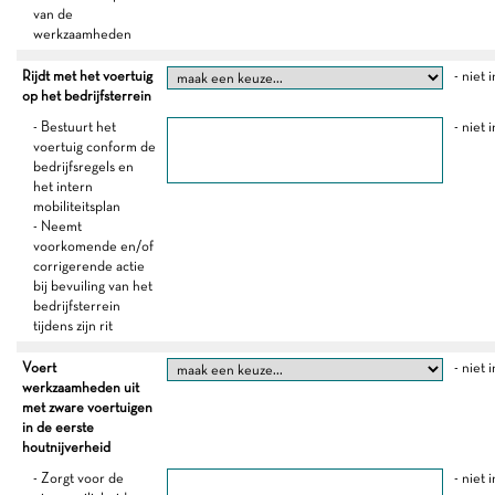
van de
werkzaamheden
Rijdt met het voertuig
- niet 
op het bedrijfsterrein
- Bestuurt het
- niet 
voertuig conform de
bedrijfsregels en
het intern
mobiliteitsplan
- Neemt
voorkomende en/of
corrigerende actie
bij bevuiling van het
bedrijfsterrein
tijdens zijn rit
Voert
- niet 
werkzaamheden uit
met zware voertuigen
in de eerste
houtnijverheid
- Zorgt voor de
- niet 