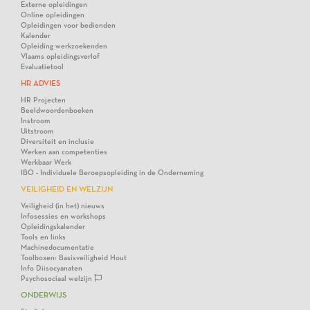
Externe opleidingen
Online opleidingen
Opleidingen voor bedienden
Kalender
Opleiding werkzoekenden
Vlaams opleidingsverlof
Evaluatietool
HR ADVIES
HR Projecten
Beeldwoordenboeken
Instroom
Uitstroom
Diversiteit en inclusie
Werken aan competenties
Werkbaar Werk
IBO - Individuele Beroepsopleiding in de Onderneming
VEILIGHEID EN WELZIJN
Veiligheid (in het) nieuws
Infosessies en workshops
Opleidingskalender
Tools en links
Machinedocumentatie
Toolboxen: Basisveiligheid Hout
Info Diisocyanaten
Psychosociaal welzijn
ONDERWIJS