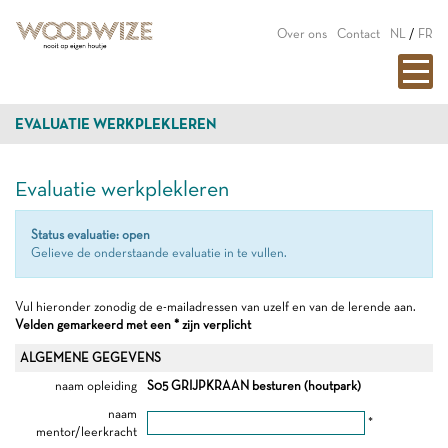
Over ons
Contact
NL
/
FR
EVALUATIE WERKPLEKLEREN
Evaluatie werkplekleren
Status evaluatie: open
Gelieve de onderstaande evaluatie in te vullen.
Vul hieronder zonodig de e-mailadressen van uzelf en van de lerende aan.
Velden gemarkeerd met een * zijn verplicht
ALGEMENE GEGEVENS
naam opleiding
S05 GRIJPKRAAN besturen (houtpark)
naam
*
mentor/leerkracht