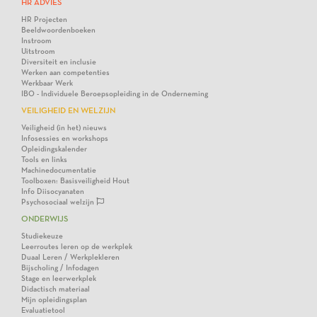
HR ADVIES
HR Projecten
Beeldwoordenboeken
Instroom
Uitstroom
Diversiteit en inclusie
Werken aan competenties
Werkbaar Werk
IBO - Individuele Beroepsopleiding in de Onderneming
VEILIGHEID EN WELZIJN
Veiligheid (in het) nieuws
Infosessies en workshops
Opleidingskalender
Tools en links
Machinedocumentatie
Toolboxen: Basisveiligheid Hout
Info Diisocyanaten
Psychosociaal welzijn
ONDERWIJS
Studiekeuze
Leerroutes leren op de werkplek
Duaal Leren / Werkplekleren
Bijscholing / Infodagen
Stage en leerwerkplek
Didactisch materiaal
Mijn opleidingsplan
Evaluatietool