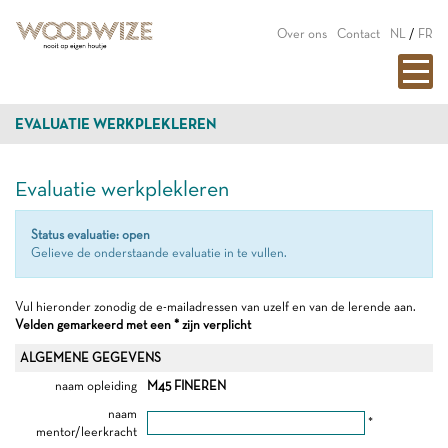
Over ons
Contact
NL
/
FR
EVALUATIE WERKPLEKLEREN
Evaluatie werkplekleren
Status evaluatie: open
Gelieve de onderstaande evaluatie in te vullen.
Vul hieronder zonodig de e-mailadressen van uzelf en van de lerende aan.
Velden gemarkeerd met een * zijn verplicht
ALGEMENE GEGEVENS
naam opleiding
M45 FINEREN
naam
*
mentor/leerkracht