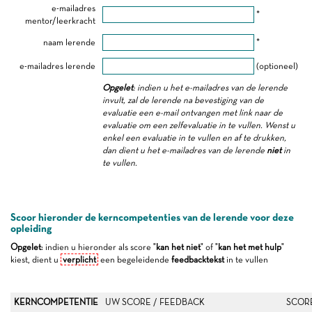
e-mailadres
*
mentor/leerkracht
naam lerende
*
e-mailadres lerende
(optioneel)
Opgelet
: indien u het e-mailadres van de lerende
invult, zal de lerende na bevestiging van de
evaluatie een e-mail ontvangen met link naar de
evaluatie om een zelfevaluatie in te vullen. Wenst u
enkel een evaluatie in te vullen en af te drukken,
dan dient u het e-mailadres van de lerende
niet
in
te vullen.
Scoor hieronder de kerncompetenties van de lerende voor deze
opleiding
Opgelet
: indien u hieronder als score "
kan het niet
" of "
kan het met hulp
"
kiest, dient u
verplicht
een begeleidende
feedbacktekst
in te vullen
KERNCOMPETENTIE
UW SCORE / FEEDBACK
SCOR