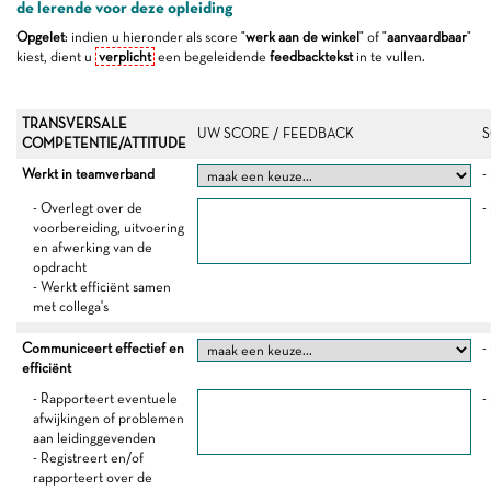
de lerende voor deze opleiding
Opgelet
: indien u hieronder als score "
werk aan de winkel
" of "
aanvaardbaar
"
kiest, dient u
verplicht
een begeleidende
feedbacktekst
in te vullen.
TRANSVERSALE
UW SCORE / FEEDBACK
S
COMPETENTIE/ATTITUDE
Werkt in teamverband
-
- Overlegt over de
-
voorbereiding, uitvoering
en afwerking van de
opdracht
- Werkt efficiënt samen
met collega's
Communiceert effectief en
-
efficiënt
- Rapporteert eventuele
-
afwijkingen of problemen
aan leidinggevenden
- Registreert en/of
rapporteert over de