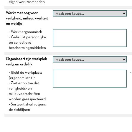
eigen werkzaamheden
Werkt met oog voor
-
veiligheid, milieu, kwaliteit
en welzijn
- Werkt ergonomisch
-
- Gebruikt persoonlijke
en collectieve
beschermingsmiddelen
Organiseert zijn werkplek
-
veilig en ordelijk
- Richt de werkplaats
-
(ergonomisch) in
- Ziet er op toe dat
veiligheids- en
milieuvoorschriften
worden gerespecteerd
- Sorteert afval volgens
de richtlijnen