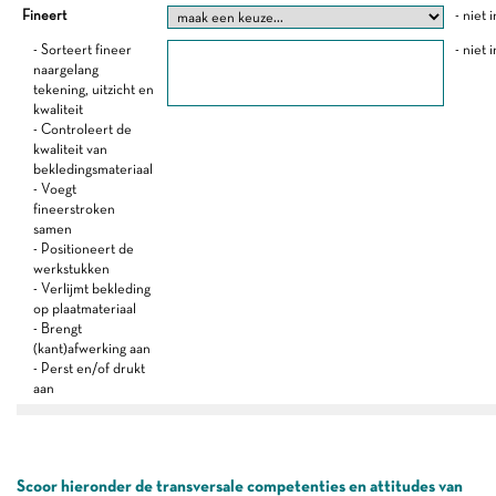
Fineert
- niet 
- Sorteert fineer
- niet 
naargelang
tekening, uitzicht en
kwaliteit
- Controleert de
kwaliteit van
bekledingsmateriaal
- Voegt
fineerstroken
samen
- Positioneert de
werkstukken
- Verlijmt bekleding
op plaatmateriaal
- Brengt
(kant)afwerking aan
- Perst en/of drukt
aan
Scoor hieronder de transversale competenties en attitudes van