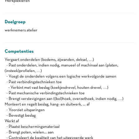
Werkplekleren
Doelgroep
werknemers atelier
Competenties
Vergaart onderdelen (bodems, zijwanden, deksel, …)
- Past onderdelen, indien nodig, manueel of machinaal aan (platen,
(insteek)profielen, …)
- Voegt de onderdelen volgens een logische werkvolgorde samen
- Past verbindingstechnieken toe
- Verbint met vast beslag (koekjesdrevel, houten drevel, …)
- Past mechanische verbindingstechnieken toe
- Brengt verstevigingen aan ((bol)hoek, overzethoek, indien nodig, …)
Monteert en regelt beslag, hang- en sluitwerk, ... af
- Voorziet uitsparingen
- Bevestigt beslag
Werkt af
- Plaatst beschermingsmateriaal
- Brengt poten, wielen... aan
- Controleert de kwaliteit van het uitgevoerde werk