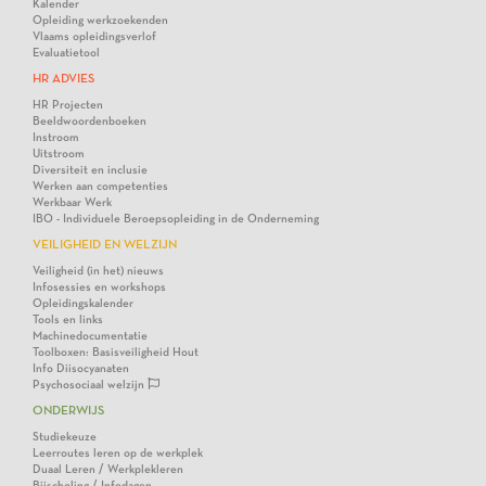
Kalender
Opleiding werkzoekenden
Vlaams opleidingsverlof
Evaluatietool
HR ADVIES
HR Projecten
Beeldwoordenboeken
Instroom
Uitstroom
Diversiteit en inclusie
Werken aan competenties
Werkbaar Werk
IBO - Individuele Beroepsopleiding in de Onderneming
VEILIGHEID EN WELZIJN
Veiligheid (in het) nieuws
Infosessies en workshops
Opleidingskalender
Tools en links
Machinedocumentatie
Toolboxen: Basisveiligheid Hout
Info Diisocyanaten
Psychosociaal welzijn
ONDERWIJS
Studiekeuze
Leerroutes leren op de werkplek
Duaal Leren / Werkplekleren
Bijscholing / Infodagen