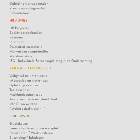
Opleiding werkzoekenden
Vlaams opleidingsverlof
Evaluatietool
HR ADVIES
HR Projecten
Beeldwoordenboeken
Instroom
Uitstroom
Diversiteit en inclusie
Werken aan competenties
Werkbaar Werk
IBO - Individuele Beroepsopleiding in de Onderneming
VEILIGHEID EN WELZIJN
Veiligheid (in het) nieuws
Infosessies en workshops
Opleidingskalender
Tools en links
Machinedocumentatie
Toolboxen: Basisveiligheid Hout
Info Diisocyanaten
Psychosociaal welzijn
ONDERWIJS
Studiekeuze
Leerroutes leren op de werkplek
Duaal Leren / Werkplekleren
Bijscholing / Infodagen