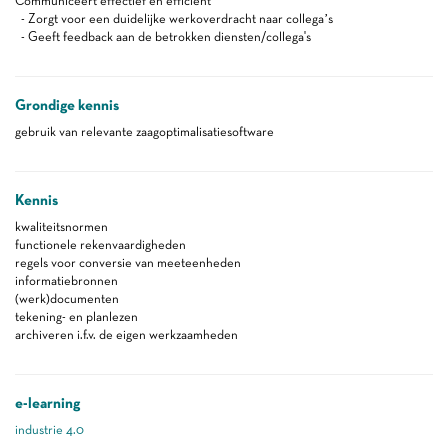
Communiceert effectief en efficiënt
- Zorgt voor een duidelijke werkoverdracht naar collega’s
- Geeft feedback aan de betrokken diensten/collega's
Grondige kennis
gebruik van relevante zaagoptimalisatiesoftware
Kennis
kwaliteitsnormen
functionele rekenvaardigheden
regels voor conversie van meeteenheden
informatiebronnen
(werk)documenten
tekening- en planlezen
archiveren i.f.v. de eigen werkzaamheden
e-learning
industrie 4.0