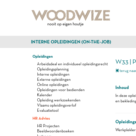
INTERNE OPLEIDINGEN (ON-THE-JOB)
Opleidingen
W33 | 
Arbeidsdeal en individueel opleidingsrecht
Opleidingsplanning
terug naar
Interne opleidingen
Externe opleidingen
Online opleidingen
Inhoud
Opleidingen voor bedienden
Kalender
In deze ople
Opleiding werkzoekenden
en bekleding
Vlaams opleidingsverlof
Evaluatietool
HR Advies
Opleiding
HR Projecten
Werkplekle
Beeldwoordenboeken