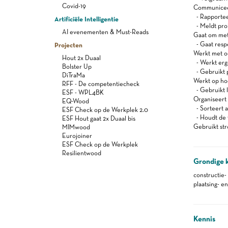
Covid-19
Communiceert
- Rapportee
Artificiële Intelligentie
- Meldt pro
AI evenementen & Must-Reads
Gaat om met
- Gaat resp
Projecten
Werkt met oog
Hout 2x Duaal
- Werkt er
Bolster Up
- Gebruikt 
DiTraMa
Werkt op ho
RFF - De competentiecheck
- Gebruikt l
ESF - WPL4BK
Organiseert z
EQ-Wood
- Sorteert a
ESF Check op de Werkplek 2.0
- Houdt de 
ESF Hout gaat 2x Duaal bis
Gebruikt st
MIMwood
Eurojoiner
ESF Check op de Werkplek
Resilientwood
Grondige 
constructie-
plaatsing- e
Kennis