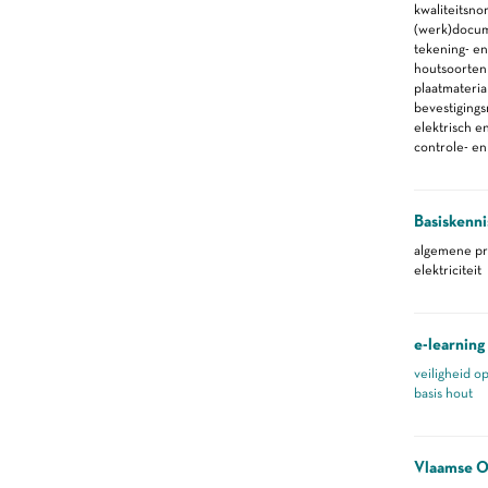
kwaliteitsno
(werk)docu
tekening- en
houtsoorten
plaatmateria
bevestiging
elektrisch 
controle- e
Basiskenni
algemene pr
elektriciteit
e-learning
veiligheid o
basis hout
Vlaamse O