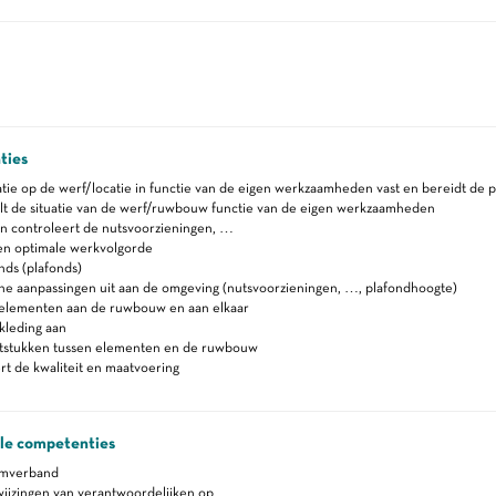
ties
uatie op de werf/locatie in functie van de eigen werkzaamheden vast en bereidt de p
t de situatie van de werf/ruwbouw functie van de eigen werkzaamheden
n controleert de nutsvoorzieningen, …
en optimale werkvolgorde
nds (plafonds)
ne aanpassingen uit aan de omgeving (nutsvoorzieningen, …, plafondhoogte)
 elementen aan de ruwbouw en aan elkaar
kleding aan
itstukken tussen elementen en de ruwbouw
t de kwaliteit en maatvoering
ale competenties
amverband
ijzingen van verantwoordelijken op