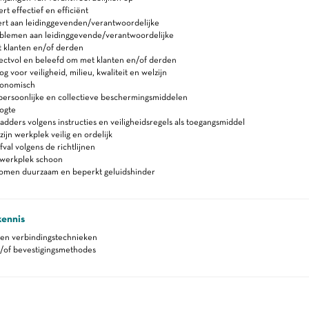
 effectief en efficiënt
rt aan leidinggevenden/verantwoordelijke
blemen aan leidinggevende/verantwoordelijke
 klanten en/of derden
ectvol en beleefd om met klanten en/of derden
 voor veiligheid, milieu, kwaliteit en welzijn
gonomisch
persoonlijke en collectieve beschermingsmiddelen
ogte
adders volgens instructies en veiligheidsregels als toegangsmiddel
ijn werkplek veilig en ordelijk
fval volgens de richtlijnen
werkplek schoon
romen duurzaam en beperkt geluidshinder
kennis
 en verbindingstechnieken
n/of bevestigingsmethodes