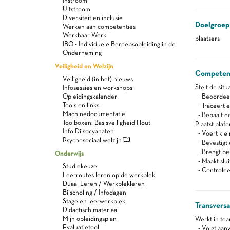
Instroom
Uitstroom
Diversiteit en inclusie
Doelgroep
Werken aan competenties
Werkbaar Werk
plaatsers
IBO - Individuele Beroepsopleiding in de
Onderneming
Veiligheid en Welzijn
Competen
Veiligheid (in het) nieuws
Stelt de sit
Infosessies en workshops
Opleidingskalender
- Beoordeel
Tools en links
- Traceert e
Machinedocumentatie
- Bepaalt e
Toolboxen: Basisveiligheid Hout
Plaatst plafo
Info Diisocyanaten
- Voert klei
Psychosociaal welzijn
- Bevestigt
- Brengt be
Onderwijs
- Maakt slu
Studiekeuze
- Controleer
Leerroutes leren op de werkplek
Duaal Leren / Werkplekleren
Bijscholing / Infodagen
Stage en leerwerkplek
Transvers
Didactisch materiaal
Mijn opleidingsplan
Werkt in te
Evaluatietool
- Volgt aanw