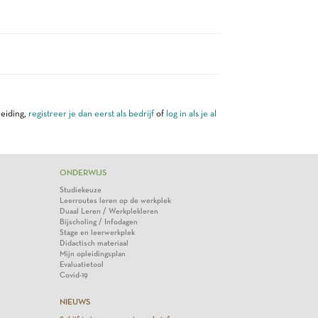
leiding,
registreer je dan eerst als bedrijf
of
log in als je al
ONDERWIJS
Studiekeuze
Leerroutes leren op de werkplek
Duaal Leren / Werkplekleren
Bijscholing / Infodagen
Stage en leerwerkplek
Didactisch materiaal
Mijn opleidingsplan
Evaluatietool
Covid-19
NIEUWS