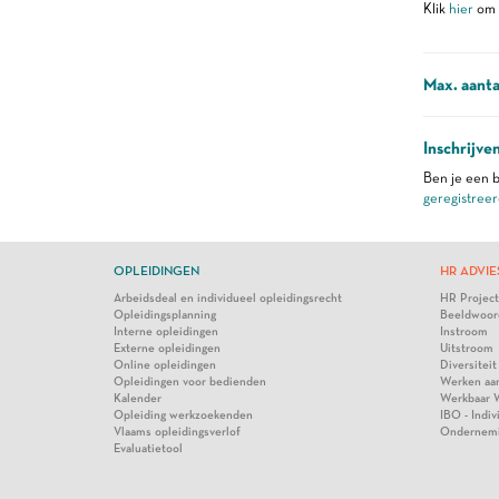
Klik
hier
om m
Max. aanta
Inschrijve
Ben je een b
geregistreer
OPLEIDINGEN
HR ADVIE
Arbeidsdeal en individueel opleidingsrecht
HR Projec
Opleidingsplanning
Beeldwoor
Interne opleidingen
Instroom
Externe opleidingen
Uitstroom
Online opleidingen
Diversiteit
Opleidingen voor bedienden
Werken aa
Kalender
Werkbaar 
Opleiding werkzoekenden
IBO - Indi
Vlaams opleidingsverlof
Ondernem
Evaluatietool