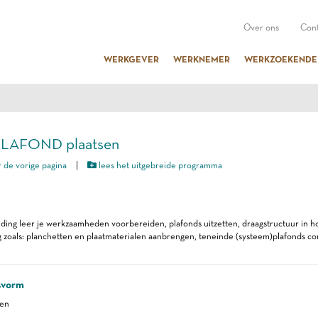
Over ons
Cont
WERKGEVER
WERKNEMER
WERKZOEKENDE
PLAFOND plaatsen
 de vorige pagina
|
lees het uitgebreide programma
iding leer je werkzaamheden voorbereiden, plafonds uitzetten, draagstructuur in 
 zoals: planchetten en plaatmaterialen aanbrengen, teneinde (systeem)plafonds corr
svorm
ren