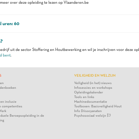
eer over deze opleiding te lezen op Vlaanderen.be
l uren: 60
n?
edrijf uit de sector Stoffering en Houtbewerking en wil je inschrijven voor deze op
d bent
.
S
VEILIGHEID EN WELZIJN
ten
Veiligheid (in het) nieuws
denboeken
Infosessies en workshops
Opleidingskalender
Tools en links
 en inclusie
Machinedocumentatie
n competenties
Toolboxen: Basisveiligheid Hout
Werk
Info Diisocyanaten
viduele Beroepsopleiding in de
Psychosociaal welzijn
ing