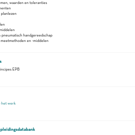
rmen, waarden en toleranties
menten
 planlezen
len
smiddelen
en pneumatisch handgereedschap
n meetmethoden en -middelen
s
incipes EPB
p het werk
pleidingsdatabank