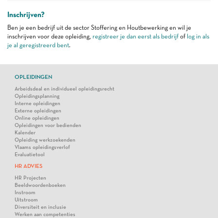
Inschrijven?
Ben je een bedrijf uit de sector Stoffering en Houtbewerking en wil je
inschrijven voor deze opleiding,
registreer je dan eerst als bedrijf
of
log in als
je al geregistreerd bent
.
OPLEIDINGEN
Arbeidsdeal en individueel opleidingsrecht
Opleidingsplanning
Interne opleidingen
Externe opleidingen
Online opleidingen
Opleidingen voor bedienden
Kalender
Opleiding werkzoekenden
Vlaams opleidingsverlof
Evaluatietool
HR ADVIES
HR Projecten
Beeldwoordenboeken
Instroom
Uitstroom
Diversiteit en inclusie
Werken aan competenties