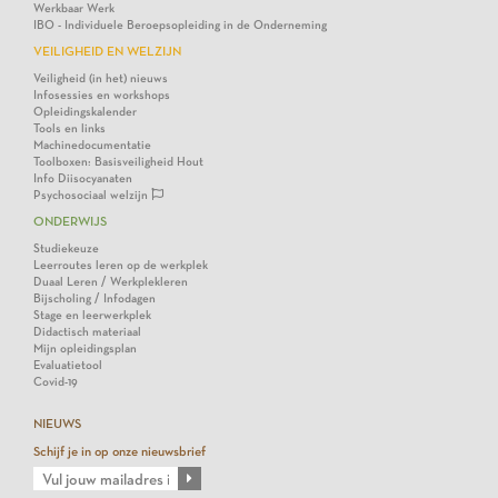
Werkbaar Werk
IBO - Individuele Beroepsopleiding in de Onderneming
VEILIGHEID EN WELZIJN
Veiligheid (in het) nieuws
Infosessies en workshops
Opleidingskalender
Tools en links
Machinedocumentatie
Toolboxen: Basisveiligheid Hout
Info Diisocyanaten
Psychosociaal welzijn
ONDERWIJS
Studiekeuze
Leerroutes leren op de werkplek
Duaal Leren / Werkplekleren
Bijscholing / Infodagen
Stage en leerwerkplek
Didactisch materiaal
Mijn opleidingsplan
Evaluatietool
Covid-19
NIEUWS
Schijf je in op onze nieuwsbrief